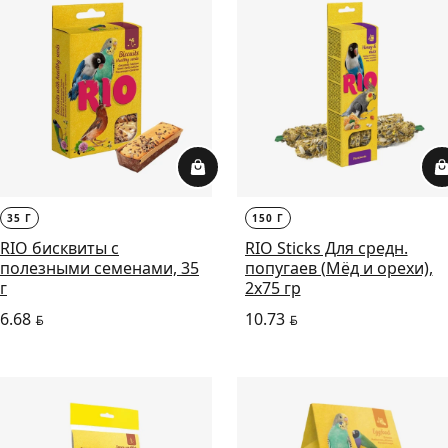
35 Г
150 Г
RIO бисквиты с
RIO Sticks Для средн.
полезными семенами, 35
попугаев (Мёд и орехи),
г
2х75 гр
6.68
10.73
BYN
BYN