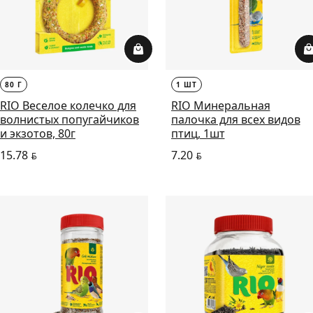
80 Г
1 ШТ
RIO Веселое колечко для
RIO Минеральная
волнистых попугайчиков
палочка для всех видов
и экзотов, 80г
птиц, 1шт
15.78
7.20
BYN
BYN