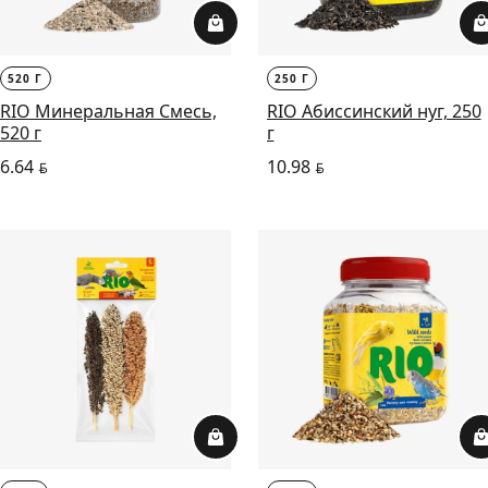
520 Г
250 Г
RIO Минеральная Смесь,
RIO Абиссинский нуг, 250
520 г
г
6.64
10.98
BYN
BYN