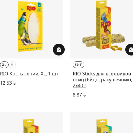
XL
M
80 Г
RIO Кость сепии, XL, 1 шт
RIO Sticks для всех видов
птиц (Яйцо, ракушечник),
12.53
BYN
2х40 г
8.87
BYN