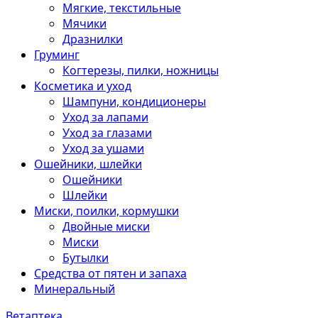
Мягкие, текстильные
Мячики
Дразнилки
Груминг
Когтерезы, пилки, ножницы
Косметика и уход
Шампуни, кондиционеры
Уход за лапами
Уход за глазами
Уход за ушами
Ошейники, шлейки
Ошейники
Шлейки
Миски, поилки, кормушки
Двойные миски
Миски
Бутылки
Средства от пятен и запаха
Минеральный
Ветаптека