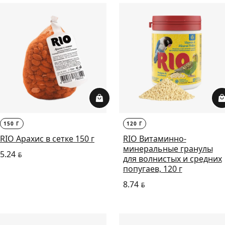
150 Г
120 Г
RIO Арахис в сетке 150 г
RIO Витаминно-
минеральные гранулы
5.24
BYN
для волнистых и средних
попугаев, 120 г
8.74
BYN