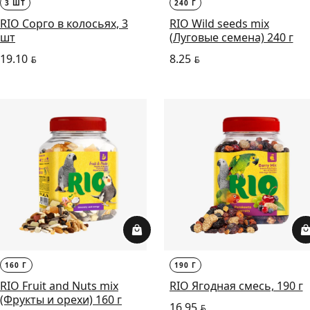
3 ШТ
240 Г
RIO Сорго в колосьях, 3
RIO Wild seeds mix
шт
(Луговые семена) 240 г
19.10
8.25
BYN
BYN
160 Г
190 Г
RIO Fruit and Nuts mix
RIO Ягодная смесь, 190 г
(Фрукты и орехи) 160 г
16.95
BYN