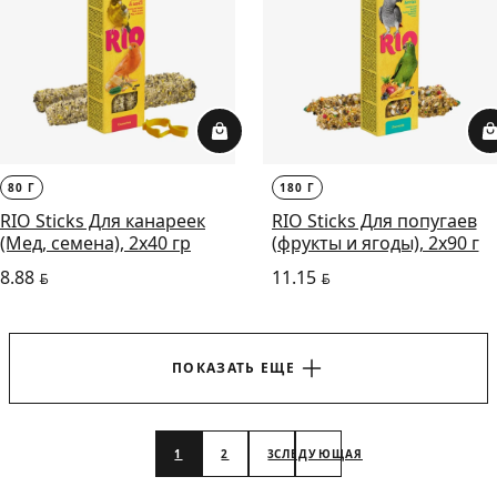
80 Г
180 Г
RIO Sticks Для канареек
RIO Sticks Для попугаев
(Мед, семена), 2х40 гр
(фрукты и ягоды), 2х90 г
8.88
11.15
BYN
BYN
ПОКАЗАТЬ ЕЩЕ
1
2
3
СЛЕДУЮЩАЯ