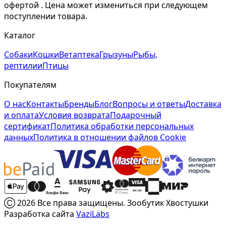
офертой . Цена может измениться при следующем
поступлении товара.
Каталог
Собаки
Кошки
Ветаптека
Грызуны
Рыбы,
рептилии
Птицы
Покупателям
О нас
Контакты
Бренды
Блог
Вопросы и ответы
Доставка
и оплата
Условия возврата
Подарочный
сертификат
Политика обработки персональных
данных
Политика в отношении файлов Cookie
Ⓒ 2026 Все права защищены. Зообутик Хвостушки
Разработка сайта
VaziLabs