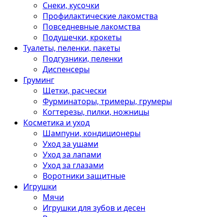
Снеки, кусочки
Профилактические лакомства
Повседневные лакомства
Подушечки, крокеты
Туалеты, пеленки, пакеты
Подгузники, пеленки
Диспенсеры
Груминг
Щетки, расчески
Фурминаторы, тримеры, грумеры
Когтерезы, пилки, ножницы
Косметика и уход
Шампуни, кондиционеры
Уход за ушами
Уход за лапами
Уход за глазами
Воротники защитные
Игрушки
Мячи
Игрушки для зубов и десен