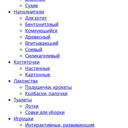
Сухие
Наполнители
Для котят
Бентонитовый
Комкующийся
Древесный
Впитывающий
Соевый
Силикагелевый
Когтеточки
Настенные
Картонные
Лакомства
Подушечки, крокеты
Колбаски, палочки
Туалеты
Лотки
Совки для уборки
Игрушки
Интерактивные, развивающие