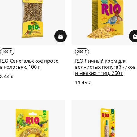
100 Г
250 Г
RIO Сенегальское просо
RIO Яичный корм для
в колосьях, 100 г
волнистых попугайчиков
и мелких птиц, 250 г
8.44
BYN
11.45
BYN