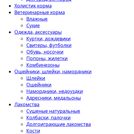
Холистик корма
Ветеринарные корма
Влажные
Сухие
Одежда, аксессуары
Куртки, дождевики
Свитеры, футболки
Обувь, носочки
Попоны, жилетки
Комбинезоны
Ошейники, шлейки, намордники
Шлейки
Ошейники
Намордники, недоуздки
Адресники, медальоны
Лакомства
Сушеные натуральные
Колбаски, палочки
Долгоиграющие лакомства
Кости