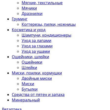
Мягкие, текстильные
Мячики
Дразнилки
Груминг
Когтерезы, пилки, ножницы
Косметика и уход
Шампуни, кондиционеры
Уход за лапами
Уход за глазами
Уход за ушами
Ошейники, шлейки
Ошейники
Шлейки
Миски, поилки, кормушки
Двойные миски
Миски
Бутылки
Средства от пятен и запаха
Минеральный
Ветаптека