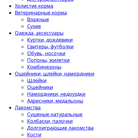
Холистик корма
Ветеринарные корма
Влажные
Сухие
Одежда, аксессуары
Куртки, дождевики
Свитеры, футболки
Обувь, носочки
Попоны, жилетки
Комбинезоны
Ошейники, шлейки, намордники
Шлейки
Ошейники
Намордники, недоуздки
Адресники, медальоны
Лакомства
Сушеные натуральные
Колбаски, палочки
Долгоиграющие лакомства
Кости