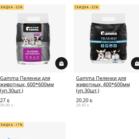
СКИДКА -32%
СКИДКА -32%
Gamma Пеленки для
Gamma Пеленки для
животных, 600*600мм
животных, 400*600мм
(уп.30шт.)
(уп.30шт.)
27
20.20
BYN
BYN
39.90
29.92
BYN
BYN
СКИДКА -17%