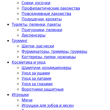
Снеки, кусочки
Профилактические лакомства
Повседневные лакомства
Подушечки, крокеты
Туалеты, пеленки, пакеты
Подгузники, пеленки
Диспенсеры
Груминг
Щетки, расчески
Фурминаторы, тримеры, грумеры
Когтерезы, пилки, ножницы
Косметика и уход
Шампуни, кондиционеры
Уход за ушами
Уход за лапами
Уход за глазами
Воротники защитные
Игрушки
Мячи
Игрушки для зубов и десен