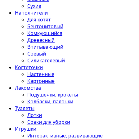
Сухие
Наполнители
Для котят
Бентонитовый
Комкующийся
Древесный
Впитывающий
Соевый
Силикагелевый
Когтеточки
Настенные
Картонные
Лакомства
Подушечки, крокеты
Колбаски, палочки
Туалеты
Лотки
Совки для уборки
Игрушки
Интерактивные, развивающие