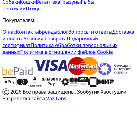
Собаки
Кошки
Ветаптека
Грызуны
Рыбы,
рептилии
Птицы
Покупателям
О нас
Контакты
Бренды
Блог
Вопросы и ответы
Доставка
и оплата
Условия возврата
Подарочный
сертификат
Политика обработки персональных
данных
Политика в отношении файлов Cookie
Ⓒ 2026 Все права защищены. Зообутик Хвостушки
Разработка сайта
VaziLabs