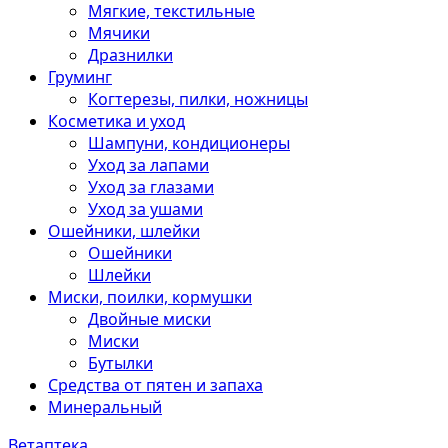
Мягкие, текстильные
Мячики
Дразнилки
Груминг
Когтерезы, пилки, ножницы
Косметика и уход
Шампуни, кондиционеры
Уход за лапами
Уход за глазами
Уход за ушами
Ошейники, шлейки
Ошейники
Шлейки
Миски, поилки, кормушки
Двойные миски
Миски
Бутылки
Средства от пятен и запаха
Минеральный
Ветаптека