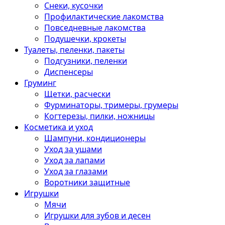
Снеки, кусочки
Профилактические лакомства
Повседневные лакомства
Подушечки, крокеты
Туалеты, пеленки, пакеты
Подгузники, пеленки
Диспенсеры
Груминг
Щетки, расчески
Фурминаторы, тримеры, грумеры
Когтерезы, пилки, ножницы
Косметика и уход
Шампуни, кондиционеры
Уход за ушами
Уход за лапами
Уход за глазами
Воротники защитные
Игрушки
Мячи
Игрушки для зубов и десен