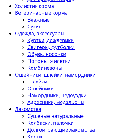
Холистик корма
Ветеринарные корма
Влажные
Сухие
Одежда, аксессуары
Куртки, дождевики
Свитеры, футболки
Обувь, носочки
Попоны, жилетки
Комбинезоны
Ошейники, шлейки, намордники
Шлейки
Ошейники
Намордники, недоуздки
Адресники, медальоны
Лакомства
Сушеные натуральные
Колбаски, палочки
Долгоиграющие лакомства
Кости