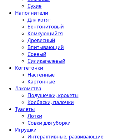
Сухие
Наполнители
Для котят
Бентонитовый
Комкующийся
Древесный
Впитывающий
Соевый
Силикагелевый
Когтеточки
Настенные
Картонные
Лакомства
Подушечки, крокеты
Колбаски, палочки
Туалеты
Лотки
Совки для уборки
Игрушки
Интерактивные, развивающие