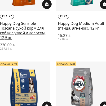
12.5 КГ
12 КГ
Happy Dog Sensible
Happy Dog Medium Adult
Toscana сухой корм для
(птица, ягненок), 12 кг
собак с уткой и лососем,
15.27
BYN
12,5 кг
17.09
BYN
230.09
BYN
257.61
BYN
СКИДКА -27%
СКИДКА -12%