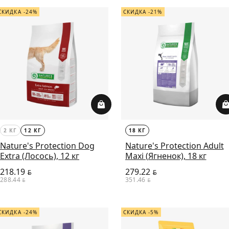
СКИДКА -24%
СКИДКА -21%
2 КГ
12 КГ
18 КГ
Nature's Protection Dog
Nature's Protection Adult
Extra (Лосось), 12 кг
Maxi (Ягненок), 18 кг
218.19
279.22
BYN
BYN
288.44
351.46
BYN
BYN
СКИДКА -24%
СКИДКА -5%