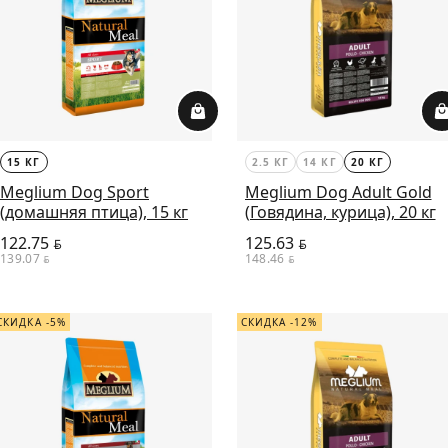
15 КГ
2.5 КГ
14 КГ
20 КГ
Meglium Dog Sport
Meglium Dog Adult Gold
(домашняя птица), 15 кг
(Говядина, курица), 20 кг
122.75
125.63
BYN
BYN
139.07
148.46
BYN
BYN
СКИДКА -5%
СКИДКА -12%