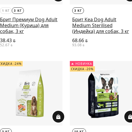
1 КГ
3 КГ
3 КГ
Брит Премиум Dog Adult
Брит Кеа Dog Adult
Medium (Курица) для
Medium Sterilised
собак, 3 кг
(Индейка) для собак, 3 кг
38.43
68.66
BYN
BYN
52.67
93.08
BYN
BYN
СКИДКА -24%
🔥 НОВИНКА
СКИДКА -20%
3 КГ
10 КГ