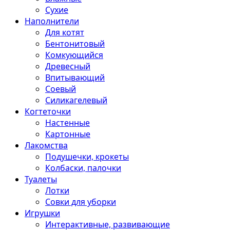
Сухие
Наполнители
Для котят
Бентонитовый
Комкующийся
Древесный
Впитывающий
Соевый
Силикагелевый
Когтеточки
Настенные
Картонные
Лакомства
Подушечки, крокеты
Колбаски, палочки
Туалеты
Лотки
Совки для уборки
Игрушки
Интерактивные, развивающие