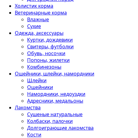
Холистик корма
Ветеринарные корма
Влажные
Сухие
Одежда, аксессуары
Куртки, дождевики
Свитеры, футболки
Обувь, носочки
Попоны, жилетки
Комбинезоны
Ошейники, шлейки, намордники
Шлейки
Ошейники
Намордники, недоуздки
Адресники, медальоны
Лакомства
Сушеные натуральные
Колбаски, палочки
Долгоиграющие лакомства
Кости