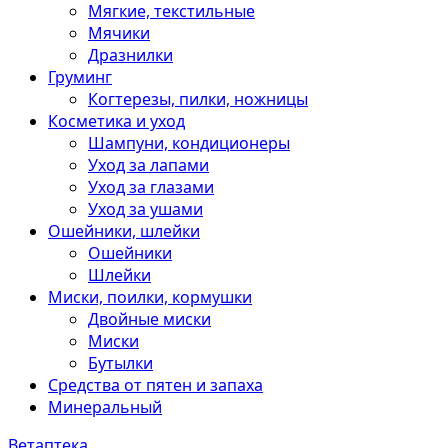
Мягкие, текстильные
Мячики
Дразнилки
Груминг
Когтерезы, пилки, ножницы
Косметика и уход
Шампуни, кондиционеры
Уход за лапами
Уход за глазами
Уход за ушами
Ошейники, шлейки
Ошейники
Шлейки
Миски, поилки, кормушки
Двойные миски
Миски
Бутылки
Средства от пятен и запаха
Минеральный
Ветаптека