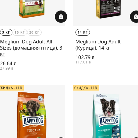
3 КГ
15 КГ
20 КГ
14 КГ
Meglium Dog Adult All
Meglium Dog Adult
Sizes (домашняя птица), 3
(Курица), 14 кг
кг
102.79
BYN
117.01
26.64
BYN
BYN
27.99
BYN
СКИДКА -11%
СКИДКА -11%