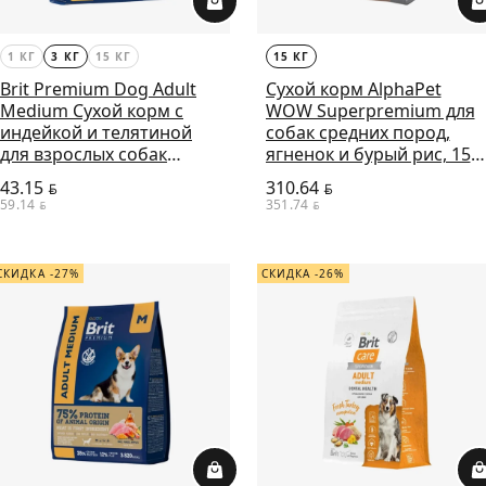
1 КГ
3 КГ
15 КГ
15 КГ
Brit Premium Dog Adult
Сухой корм AlphaPet
Medium Сухой корм с
WOW Superpremium для
индейкой и телятиной
собак средних пород,
для взрослых собак
ягненок и бурый рис, 15
средних пород, 3 кг
кг
43.15
310.64
BYN
BYN
59.14
351.74
BYN
BYN
СКИДКА -27%
СКИДКА -26%