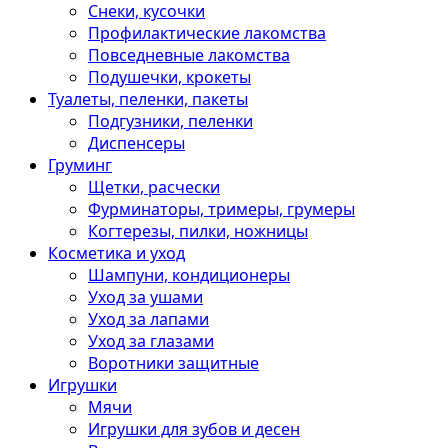
Снеки, кусочки
Профилактические лакомства
Повседневные лакомства
Подушечки, крокеты
Туалеты, пеленки, пакеты
Подгузники, пеленки
Диспенсеры
Груминг
Щетки, расчески
Фурминаторы, тримеры, грумеры
Когтерезы, пилки, ножницы
Косметика и уход
Шампуни, кондиционеры
Уход за ушами
Уход за лапами
Уход за глазами
Воротники защитные
Игрушки
Мячи
Игрушки для зубов и десен