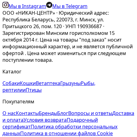
Мы в Instagram
Мы в Telegram
ООО «НИКАН-ЦЕНТР» · Юридический адрес:
Республика Беларусь, 220073, г. Минск, ул.
Притыцкого 26, пом. 120 · УНП 190936687 ·
Зарегистрирован Минским горисполкомом 15
октября 2014 г. Цена на товары "под заказ" носит
информационный характер, и не является публичной
офертой . Цена может измениться при следующем
поступлении товара.
Каталог
Собаки
Кошки
Ветаптека
Грызуны
Рыбы,
рептилии
Птицы
Покупателям
О нас
Контакты
Бренды
Блог
Вопросы и ответы
Доставка
и оплата
Условия возврата
Подарочный
сертификат
Политика обработки персональных
данных
Политика в отношении файлов Cookie