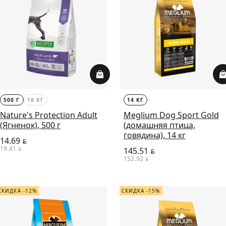
500 Г
18 КГ
14 КГ
Nature's Protection Adult
Meglium Dog Sport Gold
(Ягненок), 500 г
(домашняя птица,
говядина), 14 кг
14.69
BYN
19.41
BYN
145.51
BYN
152.92
BYN
СКИДКА -12%
СКИДКА -15%