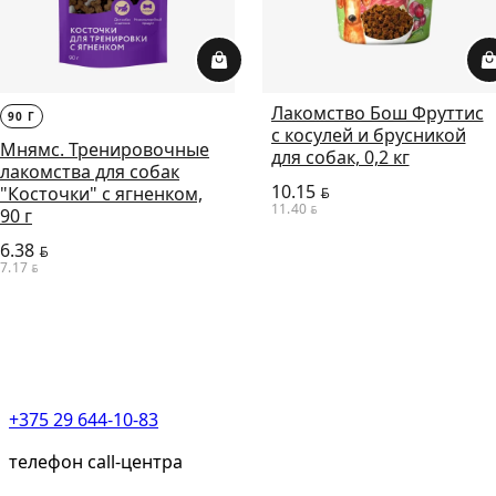
Лакомство Бош Фруттис
90 Г
с косулей и брусникой
Мнямс. Тренировочные
для собак, 0,2 кг
лакомства для собак
10.15
"Косточки" с ягненком,
BYN
11.40
BYN
90 г
6.38
BYN
7.17
BYN
+375 29 644-10-83
телефон call-центра