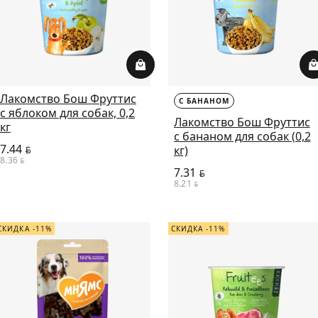
Лакомство Бош Фруттис
С БАНАНОМ
с яблоком для собак, 0,2
Лакомство Бош Фруттис
кг
с бананом для собак (0,2
7.44
кг)
BYN
8.36
BYN
7.31
BYN
8.21
BYN
СКИДКА -11%
СКИДКА -11%