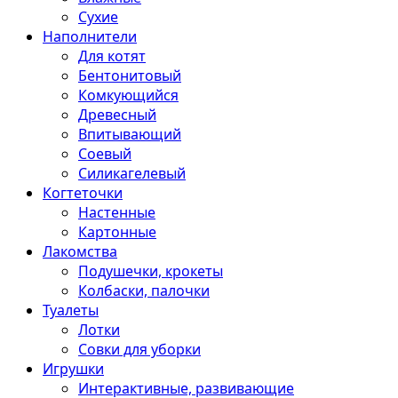
Сухие
Наполнители
Для котят
Бентонитовый
Комкующийся
Древесный
Впитывающий
Соевый
Силикагелевый
Когтеточки
Настенные
Картонные
Лакомства
Подушечки, крокеты
Колбаски, палочки
Туалеты
Лотки
Совки для уборки
Игрушки
Интерактивные, развивающие