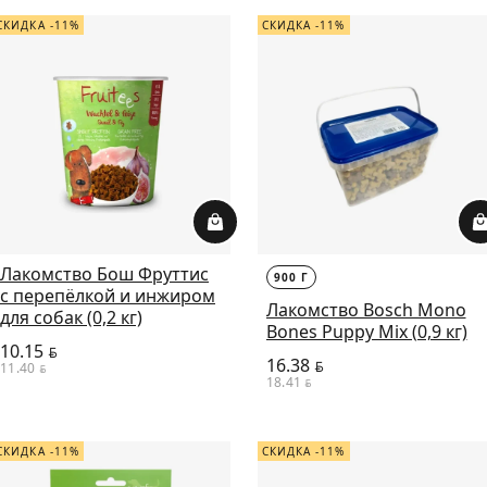
СКИДКА -11%
СКИДКА -11%
Лакомство Бош Фруттис
900 Г
с перепёлкой и инжиром
Лакомство Bosch Mono
для собак (0,2 кг)
Bones Puppy Mix (0,9 кг)
10.15
BYN
16.38
BYN
11.40
BYN
18.41
BYN
СКИДКА -11%
СКИДКА -11%