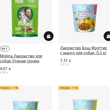
Лакомство Бош Фруттис
50 Г
с манго для собак, 0,2 кг
Molina Лакомство для
7.31
собак Утиная грудка
BYN
8.21
BYN
4.01
BYN
4.50
BYN
СКИДКА -11%
СКИДКА -11%