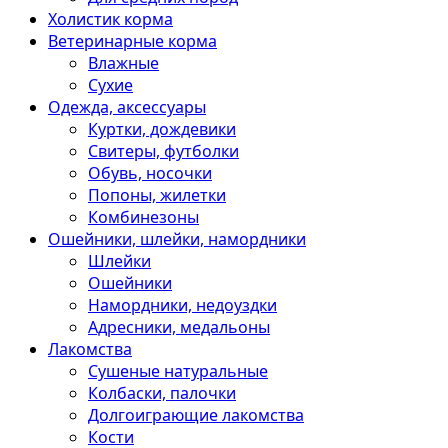
Холистик корма
Ветеринарные корма
Влажные
Сухие
Одежда, аксессуары
Куртки, дождевики
Свитеры, футболки
Обувь, носочки
Попоны, жилетки
Комбинезоны
Ошейники, шлейки, намордники
Шлейки
Ошейники
Намордники, недоуздки
Адресники, медальоны
Лакомства
Сушеные натуральные
Колбаски, палочки
Долгоиграющие лакомства
Кости