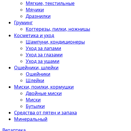
Мягкие, текстильные
Мячики
Дразнилки
Груминг
Когтерезы, пилки, ножницы
Косметика и уход
Шампуни, кондиционеры
Уход за лапами
Уход за глазами
Уход за ушами
Ошейники, шлейки
Ошейники
Шлейки
Миски, поилки, кормушки
Двойные миски
Миски
Бутылки
Средства от пятен и запаха
Минеральный
Ветаптека