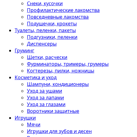
Снеки, кусочки
Профилактические лакомства
Повседневные лакомства
Подушечки, крокеты
Туалеты, пеленки, пакеты
Подгузники, пеленки
Диспенсеры
Груминг
Щетки, расчески
Фурминаторы, тримеры, грумеры
Когтерезы, пилки, ножницы
Косметика и уход
Шампуни, кондиционеры
Уход за ушами
Уход за лапами
Уход за глазами
Воротники защитные
Игрушки
Мячи
Игрушки для зубов и десен