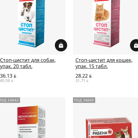
Стоп-цистит для собак,
Стоп-цистит для кошек,
упак. 20 табл.
упак. 15 табл.
36.13
28.22
BYN
BYN
40.59
31.71
BYN
BYN
ПОД ЗАКАЗ
ПОД ЗАКАЗ