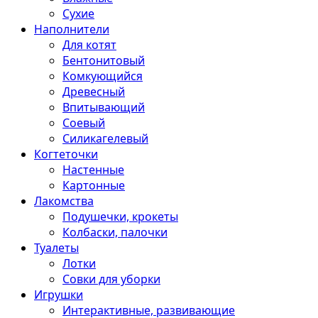
Сухие
Наполнители
Для котят
Бентонитовый
Комкующийся
Древесный
Впитывающий
Соевый
Силикагелевый
Когтеточки
Настенные
Картонные
Лакомства
Подушечки, крокеты
Колбаски, палочки
Туалеты
Лотки
Совки для уборки
Игрушки
Интерактивные, развивающие