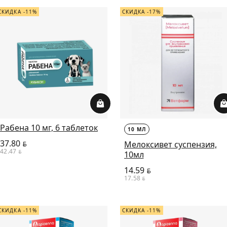
СКИДКА -11%
СКИДКА -17%
Рабена 10 мг, 6 таблеток
10 МЛ
37.80
Мелоксивет суспензия,
BYN
42.47
BYN
10мл
14.59
BYN
17.58
BYN
СКИДКА -11%
СКИДКА -11%