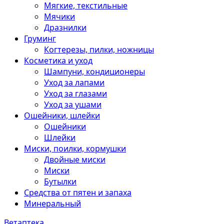
Мягкие, текстильные
Мячики
Дразнилки
Груминг
Когтерезы, пилки, ножницы
Косметика и уход
Шампуни, кондиционеры
Уход за лапами
Уход за глазами
Уход за ушами
Ошейники, шлейки
Ошейники
Шлейки
Миски, поилки, кормушки
Двойные миски
Миски
Бутылки
Средства от пятен и запаха
Минеральный
Ветаптека