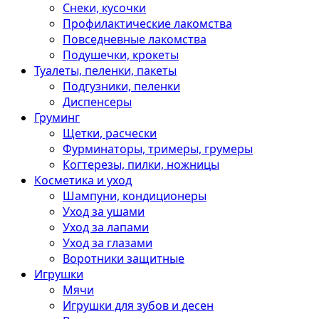
Снеки, кусочки
Профилактические лакомства
Повседневные лакомства
Подушечки, крокеты
Туалеты, пеленки, пакеты
Подгузники, пеленки
Диспенсеры
Груминг
Щетки, расчески
Фурминаторы, тримеры, грумеры
Когтерезы, пилки, ножницы
Косметика и уход
Шампуни, кондиционеры
Уход за ушами
Уход за лапами
Уход за глазами
Воротники защитные
Игрушки
Мячи
Игрушки для зубов и десен