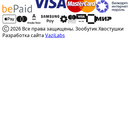
локального ухода по показаниям;
препараты для ЖКТ собак, кошек
— когда нужна
поддержка пищеварения;
препараты для костей и суставов собак, кошек
— для
Ⓒ 2026 Все права защищены. Зообутик Хвостушки
поддержки опорно-двигательной системы;
Разработка сайта
VaziLabs
средства от боли и воспалений
— только при аккуратном
выборе и с учетом рекомендаций врача;
успокоительные и контрацептивы для собак и кошек
—
для отдельных ситуаций, где важен корректный подбор;
ветеринарные расходные материалы
— для домашнего
ухода, обработки и вспомогательных процедур;
стимуляторы обмена веществ для собак, кошек
— для
поддерживающих схем по задаче.
Такой подход удобен для покупателя: сначала определяется
проблема или потребность, а уже потом выбирается
конкретный формат, бренд и объем.
Как выбрать препарат или средство
в ветаптеке