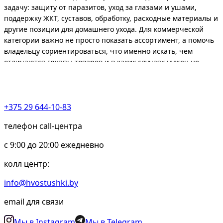
задачу: защиту от паразитов, уход за глазами и ушами,
поддержку ЖКТ, суставов, обработку, расходные материалы и
другие позиции для домашнего ухода. Для коммерческой
категории важно не просто показать ассортимент, а помочь
владельцу сориентироваться, что именно искать, чем
отличаются группы товаров и в каких случаях нужен не
самостоятельный выбор, а назначение ветеринарного
врача.
Владельцы чаще всего приходят в ветаптеку с понятным
+375 29 644-10-83
практическим запросом: нужно средство от блох и клещей,
препарат от глистов, капли для ушей, поддержка
телефон call-центра
пищеварения, расходники для ухода или препарат, который
c 9:00 до 20:00 ежедневно
уже рекомендовал врач. Поэтому хорошая страница
ветаптеки должна не перегружать сложной медицинской
колл центр:
теорией, а быстро помогать понять направление выбора,
ключевые критерии и ограничения по безопасному
info@hvostushki.by
применению.
email для связи
Важно:
ветаптека помогает подобрать товар по задаче, но
не заменяет ветеринарный осмотр. Если у питомца
Мы в Instagram
Мы в Telegram