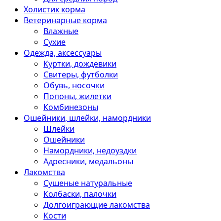
Холистик корма
Ветеринарные корма
Влажные
Сухие
Одежда, аксессуары
Куртки, дождевики
Свитеры, футболки
Обувь, носочки
Попоны, жилетки
Комбинезоны
Ошейники, шлейки, намордники
Шлейки
Ошейники
Намордники, недоуздки
Адресники, медальоны
Лакомства
Сушеные натуральные
Колбаски, палочки
Долгоиграющие лакомства
Кости