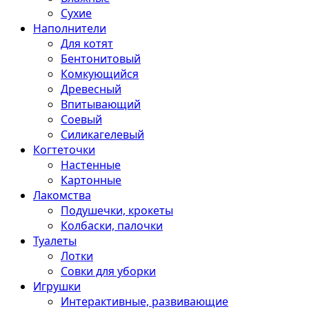
Сухие
Наполнители
Для котят
Бентонитовый
Комкующийся
Древесный
Впитывающий
Соевый
Силикагелевый
Когтеточки
Настенные
Картонные
Лакомства
Подушечки, крокеты
Колбаски, палочки
Туалеты
Лотки
Совки для уборки
Игрушки
Интерактивные, развивающие