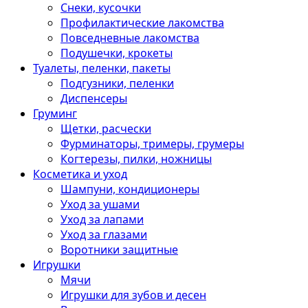
Снеки, кусочки
Профилактические лакомства
Повседневные лакомства
Подушечки, крокеты
Туалеты, пеленки, пакеты
Подгузники, пеленки
Диспенсеры
Груминг
Щетки, расчески
Фурминаторы, тримеры, грумеры
Когтерезы, пилки, ножницы
Косметика и уход
Шампуни, кондиционеры
Уход за ушами
Уход за лапами
Уход за глазами
Воротники защитные
Игрушки
Мячи
Игрушки для зубов и десен