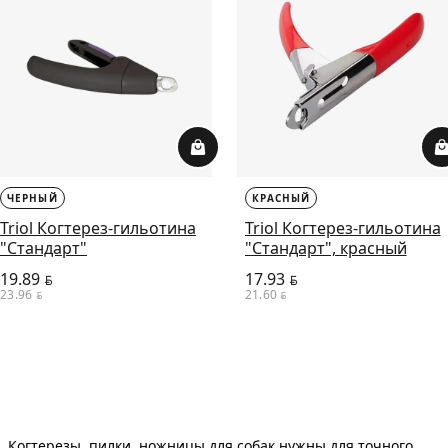
ЧЕРНЫЙ
КРАСНЫЙ
Triol Когтерез-гильотина
Triol Когтерез-гильотина
"Стандарт"
"Стандарт", красный
19.89
17.93
BYN
BYN
23.96
21.60
BYN
BYN
Когтерезы, пилки, ножницы для собак нужны для точного