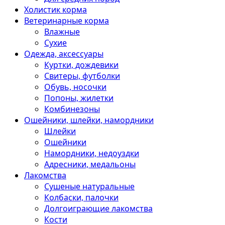
Холистик корма
Ветеринарные корма
Влажные
Сухие
Одежда, аксессуары
Куртки, дождевики
Свитеры, футболки
Обувь, носочки
Попоны, жилетки
Комбинезоны
Ошейники, шлейки, намордники
Шлейки
Ошейники
Намордники, недоуздки
Адресники, медальоны
Лакомства
Сушеные натуральные
Колбаски, палочки
Долгоиграющие лакомства
Кости