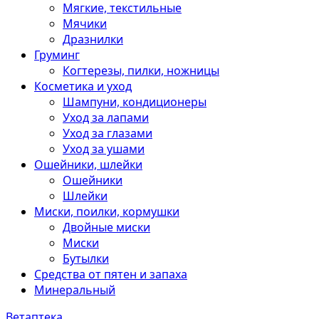
Мягкие, текстильные
Мячики
Дразнилки
Груминг
Когтерезы, пилки, ножницы
Косметика и уход
Шампуни, кондиционеры
Уход за лапами
Уход за глазами
Уход за ушами
Ошейники, шлейки
Ошейники
Шлейки
Миски, поилки, кормушки
Двойные миски
Миски
Бутылки
Средства от пятен и запаха
Минеральный
Ветаптека