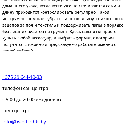
домашнего ухода, когда когти уже не стачиваются сами и
длину приходится контролировать регулярно. Такой
инструмент помогает убрать лишнюю длину, снизить риск
зацепов за пол и текстиль и поддерживать лапы в порядке
без лишних визитов на груминг. Здесь важно не просто
купить любой аксессуар, а выбрать формат, с которым
получится спокойно и предсказуемо работать именно с
вашей собакой.
Разница между форматами практическая. Когтерез обычно
берут для основной стрижки, ножницы подходят тем, кому
так проще контролировать движение руки, а пилку
+375 29 644-10-83
используют для доводки края после среза. Поэтому выбор
строят не по названию, а по толщине когтя, размеру собаки,
телефон call-центра
вашему опыту и тому, насколько спокойно питомец
c 9:00 до 20:00 ежедневно
переносит процедуру.
колл центр:
Когда такой инструмент уже нужен
info@hvostushki.by
Когтерезы, пилки, ножницы для собак особенно полезны,