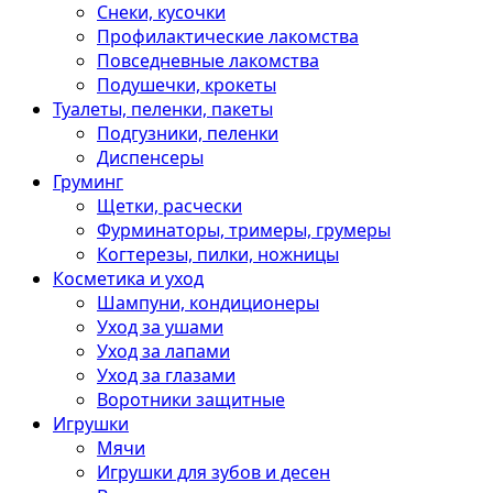
Снеки, кусочки
Профилактические лакомства
Повседневные лакомства
Подушечки, крокеты
Туалеты, пеленки, пакеты
Подгузники, пеленки
Диспенсеры
Груминг
Щетки, расчески
Фурминаторы, тримеры, грумеры
Когтерезы, пилки, ножницы
Косметика и уход
Шампуни, кондиционеры
Уход за ушами
Уход за лапами
Уход за глазами
Воротники защитные
Игрушки
Мячи
Игрушки для зубов и десен