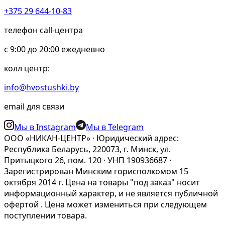
товаров, а помощь в выборе. Покупателю нужно быстро
+375 29 644-10-83
понять, какой формат подойдет именно его собаке:
классический медальон для собаки с гравировкой,
телефон call-центра
компактный жетон на ошейник или smart-адресник с QR-
c 9:00 до 20:00 ежедневно
кодом. Если собака гуляет ежедневно в городе, ездит на дачу,
бывает в поездках или остается с догситтером, лучше
колл центр:
выбирать решение, где контактные данные можно быстро
считать и так же быстро обновить.
info@hvostushki.by
Зачем собаке адресник, даже если
email для связи
есть чип
Мы в Instagram
Мы в Telegram
ООО «НИКАН-ЦЕНТР» · Юридический адрес:
Микрочип и адресник решают разные задачи. Чип — это
Республика Беларусь, 220073, г. Минск, ул.
резервная идентификация, которую считывают в клинике
Притыцкого 26, пом. 120 · УНП 190936687 ·
или у специалистов. Адресник или медальон для собак
Зарегистрирован Минским горисполкомом 15
работает быстрее в бытовой ситуации: человек нашел
октября 2014 г. Цена на товары "под заказ" носит
собаку, посмотрел на ошейник и сразу увидел способ
информационный характер, и не является публичной
связаться с владельцем. Поэтому лучше воспринимать эти
офертой . Цена может измениться при следующем
решения не как альтернативу, а как связку: чип для
поступлении товара.
надежной идентификации, адресник для мгновенного