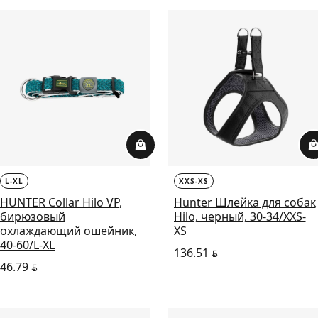
L-XL
XXS-XS
HUNTER Collar Hilo VP,
Hunter Шлейка для собак
бирюзовый
Hilo, черный, 30-34/XXS-
охлаждающий ошейник,
XS
40-60/L-XL
136.51
BYN
46.79
BYN