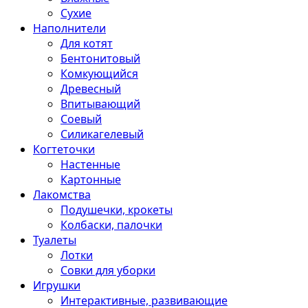
Сухие
Наполнители
Для котят
Бентонитовый
Комкующийся
Древесный
Впитывающий
Соевый
Силикагелевый
Когтеточки
Настенные
Картонные
Лакомства
Подушечки, крокеты
Колбаски, палочки
Туалеты
Лотки
Совки для уборки
Игрушки
Интерактивные, развивающие