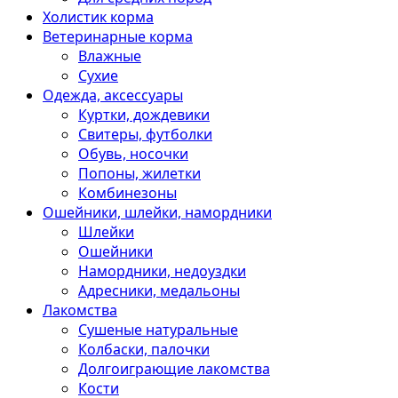
Холистик корма
Ветеринарные корма
Влажные
Сухие
Одежда, аксессуары
Куртки, дождевики
Свитеры, футболки
Обувь, носочки
Попоны, жилетки
Комбинезоны
Ошейники, шлейки, намордники
Шлейки
Ошейники
Намордники, недоуздки
Адресники, медальоны
Лакомства
Сушеные натуральные
Колбаски, палочки
Долгоиграющие лакомства
Кости