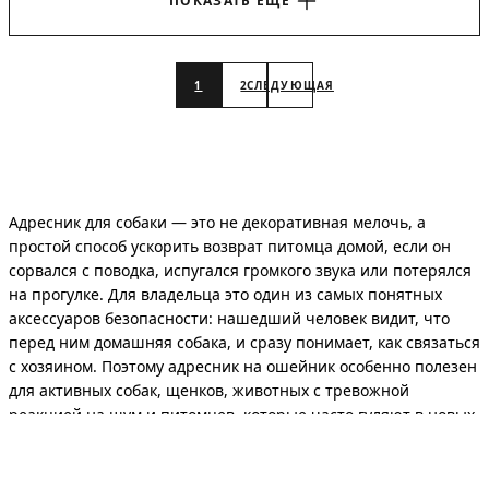
ПОКАЗАТЬ ЕЩЕ
1
2
СЛЕДУЮЩАЯ
Адресник для собаки — это не декоративная мелочь, а
простой способ ускорить возврат питомца домой, если он
сорвался с поводка, испугался громкого звука или потерялся
на прогулке. Для владельца это один из самых понятных
аксессуаров безопасности: нашедший человек видит, что
перед ним домашняя собака, и сразу понимает, как связаться
с хозяином. Поэтому адресник на ошейник особенно полезен
для активных собак, щенков, животных с тревожной
реакцией на шум и питомцев, которые часто гуляют в новых
местах.
Для коммерческой категории важен не просто список