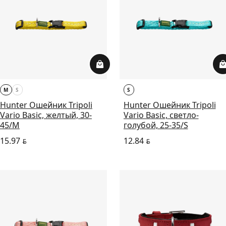
M
S
S
Hunter Ошейник Tripoli
Hunter Ошейник Tripoli
Vario Basic, желтый, 30-
Vario Basic, светло-
45/M
голубой, 25-35/S
15.97
12.84
BYN
BYN