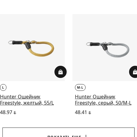
L
M-L
Hunter Ошейник
Hunter Ошейник
Freestyle, желтый, 55/L
Freestyle, серый, 50/M-L
48.97
48.41
BYN
BYN