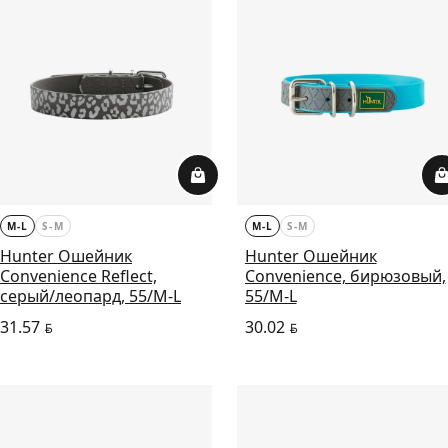
M-L
S-M
M-L
S-M
Hunter Ошейник
Hunter Ошейник
Convenience Reflect,
Convenience, бирюзовый,
серый/леопард, 55/M-L
55/M-L
31.57
30.02
BYN
BYN