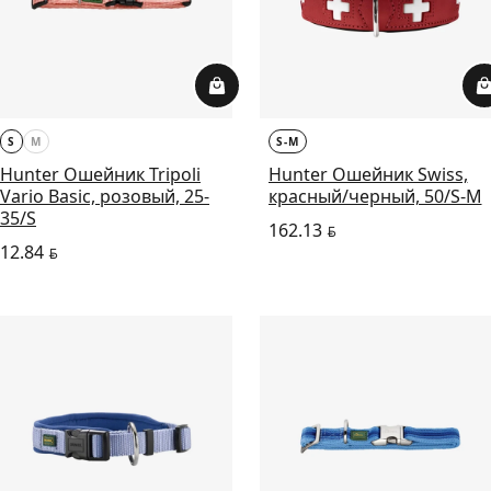
S
M
S-M
Hunter Ошейник Tripoli
Hunter Ошейник Swiss,
Vario Basic, розовый, 25-
красный/черный, 50/S-M
35/S
162.13
BYN
12.84
BYN