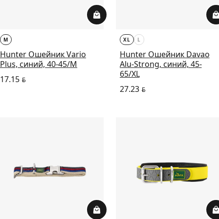
M
XL
L
Hunter Ошейник Vario
Hunter Ошейник Davao
Plus, синий, 40-45/M
Alu-Strong, синий, 45-
65/XL
17.15
BYN
27.23
BYN