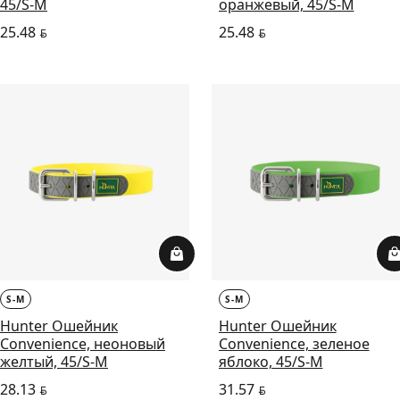
45/S-M
оранжевый, 45/S-M
25.48
25.48
BYN
BYN
S-M
S-M
Hunter Ошейник
Hunter Ошейник
Convenience, неоновый
Convenience, зеленое
желтый, 45/S-M
яблоко, 45/S-M
28.13
31.57
BYN
BYN