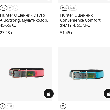
XL
M
L
M-L
S-M
Hunter Ошейник Davao
Hunter Ошейник
Alu-Strong, мультиколор,
Convenience Comfort,
45-65/XL
желтый, 55/M-L
27.23
51.49
BYN
BYN
S
S-M
M