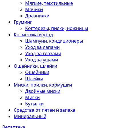
Мягкие, текстильные
Мячики
Дразнилки
Груминг
Когтерезы, пилки, ножницы
Косметика и уход
Шампуни, кондиционеры
Уход за лапами
Уход за глазами
Уход за ушами
Ошейники, шлейки
Ошейники
Шлейки
Миски, поилки, кормушки
Двойные миски
Миски
Бутылки
Средства от пятен и запаха
Минеральный
Ветаптека