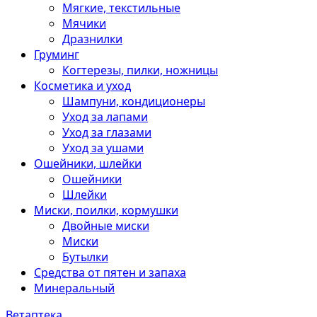
Мягкие, текстильные
Мячики
Дразнилки
Груминг
Когтерезы, пилки, ножницы
Косметика и уход
Шампуни, кондиционеры
Уход за лапами
Уход за глазами
Уход за ушами
Ошейники, шлейки
Ошейники
Шлейки
Миски, поилки, кормушки
Двойные миски
Миски
Бутылки
Средства от пятен и запаха
Минеральный
Ветаптека