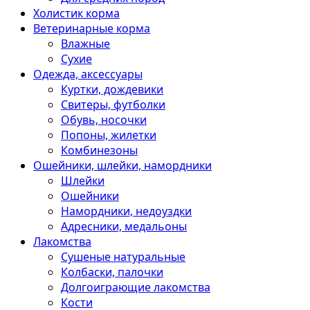
Холистик корма
Ветеринарные корма
Влажные
Сухие
Одежда, аксессуары
Куртки, дождевики
Свитеры, футболки
Обувь, носочки
Попоны, жилетки
Комбинезоны
Ошейники, шлейки, намордники
Шлейки
Ошейники
Намордники, недоуздки
Адресники, медальоны
Лакомства
Сушеные натуральные
Колбаски, палочки
Долгоиграющие лакомства
Кости