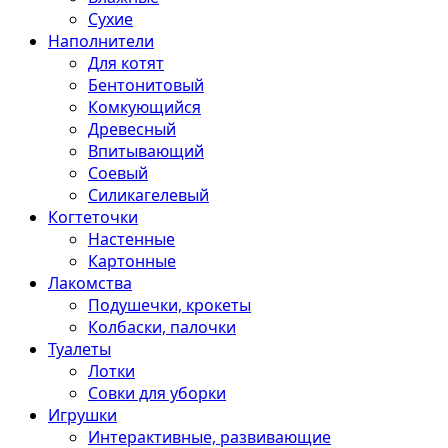
Сухие
Наполнители
Для котят
Бентонитовый
Комкующийся
Древесный
Впитывающий
Соевый
Силикагелевый
Когтеточки
Настенные
Картонные
Лакомства
Подушечки, крокеты
Колбаски, палочки
Туалеты
Лотки
Совки для уборки
Игрушки
Интерактивные, развивающие