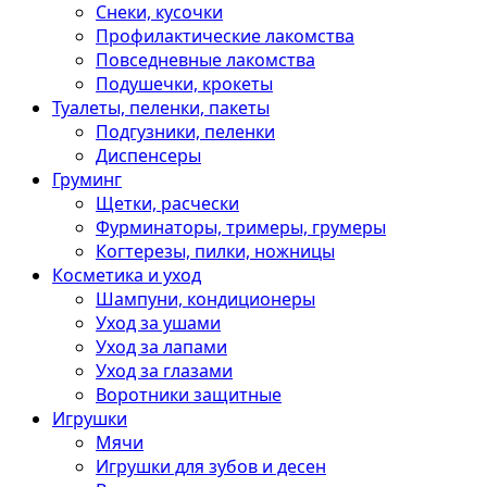
Снеки, кусочки
Профилактические лакомства
Повседневные лакомства
Подушечки, крокеты
Туалеты, пеленки, пакеты
Подгузники, пеленки
Диспенсеры
Груминг
Щетки, расчески
Фурминаторы, тримеры, грумеры
Когтерезы, пилки, ножницы
Косметика и уход
Шампуни, кондиционеры
Уход за ушами
Уход за лапами
Уход за глазами
Воротники защитные
Игрушки
Мячи
Игрушки для зубов и десен