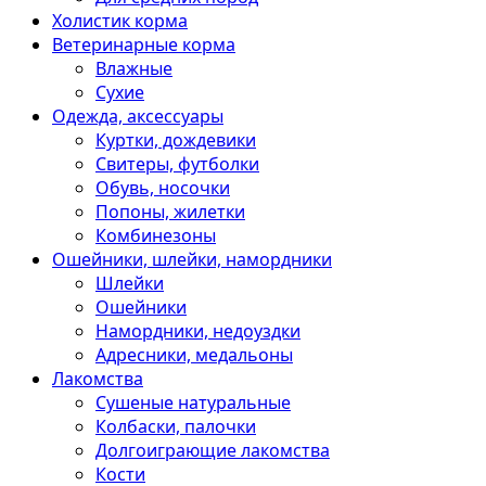
Холистик корма
Ветеринарные корма
Влажные
Сухие
Одежда, аксессуары
Куртки, дождевики
Свитеры, футболки
Обувь, носочки
Попоны, жилетки
Комбинезоны
Ошейники, шлейки, намордники
Шлейки
Ошейники
Намордники, недоуздки
Адресники, медальоны
Лакомства
Сушеные натуральные
Колбаски, палочки
Долгоиграющие лакомства
Кости