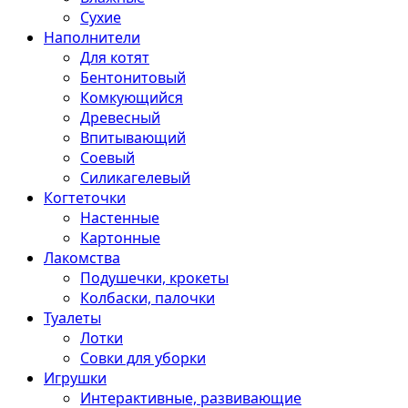
Сухие
Наполнители
Для котят
Бентонитовый
Комкующийся
Древесный
Впитывающий
Соевый
Силикагелевый
Когтеточки
Настенные
Картонные
Лакомства
Подушечки, крокеты
Колбаски, палочки
Туалеты
Лотки
Совки для уборки
Игрушки
Интерактивные, развивающие