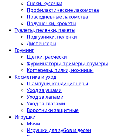
Снеки, кусочки
Профилактические лакомства
Повседневные лакомства
Подушечки, крокеты
Туалеты, пеленки, пакеты
Подгузники, пеленки
Диспенсеры
Груминг
Щетки, расчески
Фурминаторы, тримеры, грумеры
Когтерезы, пилки, ножницы
Косметика и уход
Шампуни, кондиционеры
Уход за ушами
Уход за лапами
Уход за глазами
Воротники защитные
Игрушки
Мячи
Игрушки для зубов и десен