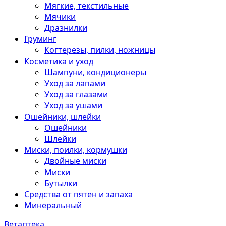
Мягкие, текстильные
Мячики
Дразнилки
Груминг
Когтерезы, пилки, ножницы
Косметика и уход
Шампуни, кондиционеры
Уход за лапами
Уход за глазами
Уход за ушами
Ошейники, шлейки
Ошейники
Шлейки
Миски, поилки, кормушки
Двойные миски
Миски
Бутылки
Средства от пятен и запаха
Минеральный
Ветаптека