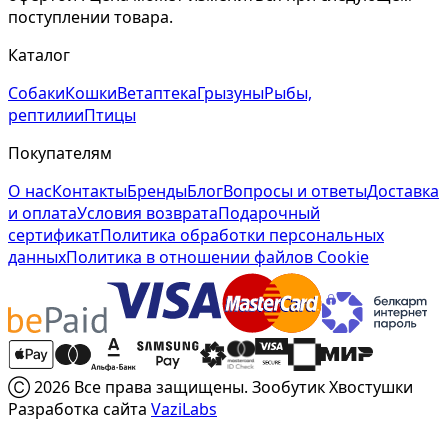
поступлении товара.
Каталог
Собаки
Кошки
Ветаптека
Грызуны
Рыбы,
рептилии
Птицы
Покупателям
О нас
Контакты
Бренды
Блог
Вопросы и ответы
Доставка
и оплата
Условия возврата
Подарочный
сертификат
Политика обработки персональных
данных
Политика в отношении файлов Cookie
Ⓒ 2026 Все права защищены. Зообутик Хвостушки
Разработка сайта
VaziLabs