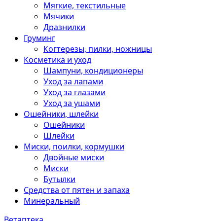
Мягкие, текстильные
Мячики
Дразнилки
Груминг
Когтерезы, пилки, ножницы
Косметика и уход
Шампуни, кондиционеры
Уход за лапами
Уход за глазами
Уход за ушами
Ошейники, шлейки
Ошейники
Шлейки
Миски, поилки, кормушки
Двойные миски
Миски
Бутылки
Средства от пятен и запаха
Минеральный
Ветаптека