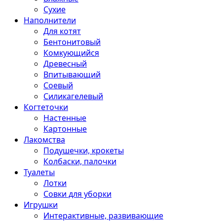
Сухие
Наполнители
Для котят
Бентонитовый
Комкующийся
Древесный
Впитывающий
Соевый
Силикагелевый
Когтеточки
Настенные
Картонные
Лакомства
Подушечки, крокеты
Колбаски, палочки
Туалеты
Лотки
Совки для уборки
Игрушки
Интерактивные, развивающие