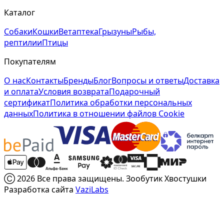
Каталог
Собаки
Кошки
Ветаптека
Грызуны
Рыбы,
рептилии
Птицы
Покупателям
О нас
Контакты
Бренды
Блог
Вопросы и ответы
Доставка
и оплата
Условия возврата
Подарочный
сертификат
Политика обработки персональных
данных
Политика в отношении файлов Cookie
Ⓒ 2026 Все права защищены. Зообутик Хвостушки
Разработка сайта
VaziLabs