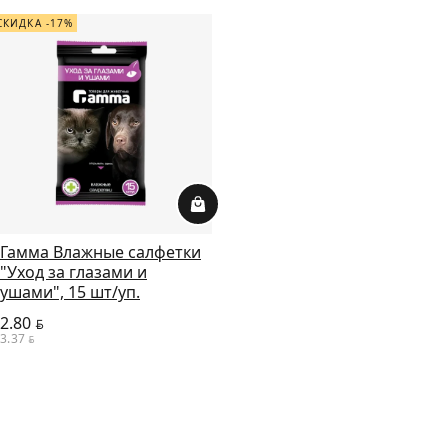
СКИДКА -17%
Гамма Влажные салфетки
"Уход за глазами и
ушами", 15 шт/уп.
2.80
BYN
3.37
BYN