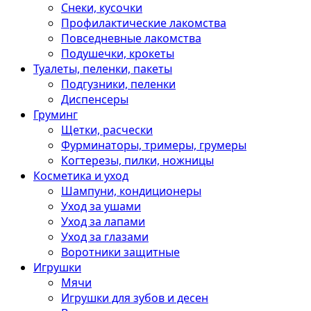
Снеки, кусочки
Профилактические лакомства
Повседневные лакомства
Подушечки, крокеты
Туалеты, пеленки, пакеты
Подгузники, пеленки
Диспенсеры
Груминг
Щетки, расчески
Фурминаторы, тримеры, грумеры
Когтерезы, пилки, ножницы
Косметика и уход
Шампуни, кондиционеры
Уход за ушами
Уход за лапами
Уход за глазами
Воротники защитные
Игрушки
Мячи
Игрушки для зубов и десен