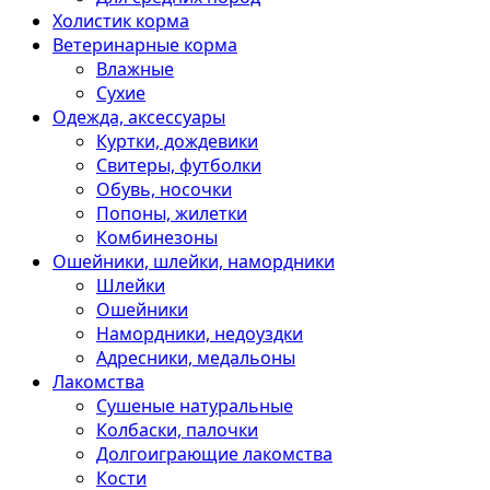
Холистик корма
Ветеринарные корма
Влажные
Сухие
Одежда, аксессуары
Куртки, дождевики
Свитеры, футболки
Обувь, носочки
Попоны, жилетки
Комбинезоны
Ошейники, шлейки, намордники
Шлейки
Ошейники
Намордники, недоуздки
Адресники, медальоны
Лакомства
Сушеные натуральные
Колбаски, палочки
Долгоиграющие лакомства
Кости