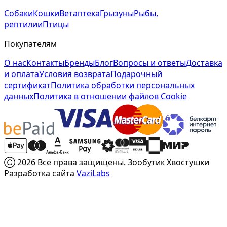
Собаки
Кошки
Ветаптека
Грызуны
Рыбы,
рептилии
Птицы
Покупателям
О нас
Контакты
Бренды
Блог
Вопросы и ответы
Доставка
и оплата
Условия возврата
Подарочный
сертификат
Политика обработки персональных
данных
Политика в отношении файлов Cookie
Ⓒ 2026 Все права защищены. Зообутик Хвостушки
Разработка сайта
VaziLabs