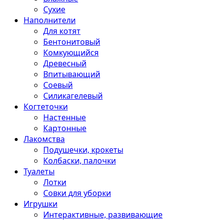
Сухие
Наполнители
Для котят
Бентонитовый
Комкующийся
Древесный
Впитывающий
Соевый
Силикагелевый
Когтеточки
Настенные
Картонные
Лакомства
Подушечки, крокеты
Колбаски, палочки
Туалеты
Лотки
Совки для уборки
Игрушки
Интерактивные, развивающие