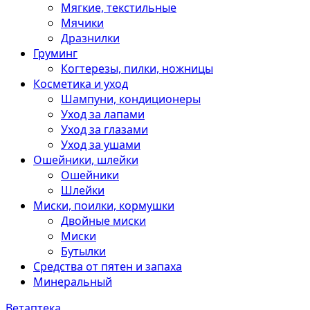
Мягкие, текстильные
Мячики
Дразнилки
Груминг
Когтерезы, пилки, ножницы
Косметика и уход
Шампуни, кондиционеры
Уход за лапами
Уход за глазами
Уход за ушами
Ошейники, шлейки
Ошейники
Шлейки
Миски, поилки, кормушки
Двойные миски
Миски
Бутылки
Средства от пятен и запаха
Минеральный
Ветаптека