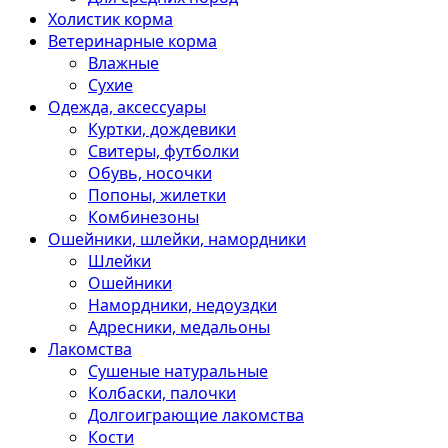
Холистик корма
Ветеринарные корма
Влажные
Сухие
Одежда, аксессуары
Куртки, дождевики
Свитеры, футболки
Обувь, носочки
Попоны, жилетки
Комбинезоны
Ошейники, шлейки, намордники
Шлейки
Ошейники
Намордники, недоуздки
Адресники, медальоны
Лакомства
Сушеные натуральные
Колбаски, палочки
Долгоиграющие лакомства
Кости