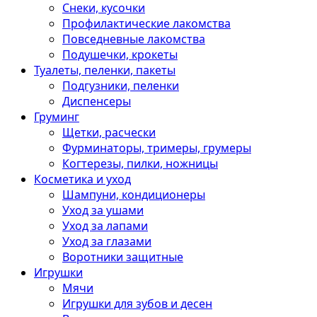
Снеки, кусочки
Профилактические лакомства
Повседневные лакомства
Подушечки, крокеты
Туалеты, пеленки, пакеты
Подгузники, пеленки
Диспенсеры
Груминг
Щетки, расчески
Фурминаторы, тримеры, грумеры
Когтерезы, пилки, ножницы
Косметика и уход
Шампуни, кондиционеры
Уход за ушами
Уход за лапами
Уход за глазами
Воротники защитные
Игрушки
Мячи
Игрушки для зубов и десен