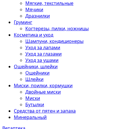
Мягкие, текстильные
Мячики
Дразнилки
Груминг
Когтерезы, пилки, ножницы
Косметика и уход
Шампуни, кондиционеры
Уход за лапами
Уход за глазами
Уход за ушами
Ошейники, шлейки
Ошейники
Шлейки
Миски, поилки, кормушки
Двойные миски
Миски
Бутылки
Средства от пятен и запаха
Минеральный
Ветаптека