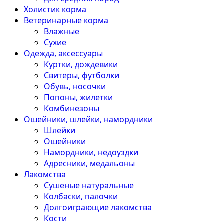
Холистик корма
Ветеринарные корма
Влажные
Сухие
Одежда, аксессуары
Куртки, дождевики
Свитеры, футболки
Обувь, носочки
Попоны, жилетки
Комбинезоны
Ошейники, шлейки, намордники
Шлейки
Ошейники
Намордники, недоуздки
Адресники, медальоны
Лакомства
Сушеные натуральные
Колбаски, палочки
Долгоиграющие лакомства
Кости