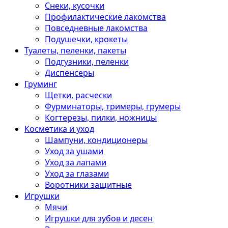
Снеки, кусочки
Профилактические лакомства
Повседневные лакомства
Подушечки, крокеты
Туалеты, пеленки, пакеты
Подгузники, пеленки
Диспенсеры
Груминг
Щетки, расчески
Фурминаторы, тримеры, грумеры
Когтерезы, пилки, ножницы
Косметика и уход
Шампуни, кондиционеры
Уход за ушами
Уход за лапами
Уход за глазами
Воротники защитные
Игрушки
Мячи
Игрушки для зубов и десен