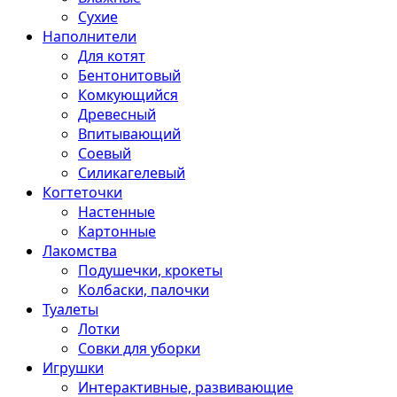
Сухие
Наполнители
Для котят
Бентонитовый
Комкующийся
Древесный
Впитывающий
Соевый
Силикагелевый
Когтеточки
Настенные
Картонные
Лакомства
Подушечки, крокеты
Колбаски, палочки
Туалеты
Лотки
Совки для уборки
Игрушки
Интерактивные, развивающие