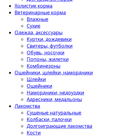
Холистик корма
Ветеринарные корма
Влажные
Сухие
Одежда, аксессуары
Куртки, дождевики
Свитеры, футболки
Обувь, носочки
Попоны, жилетки
Комбинезоны
Ошейники, шлейки, намордники
Шлейки
Ошейники
Намордники, недоуздки
Адресники, медальоны
Лакомства
Сушеные натуральные
Колбаски, палочки
Долгоиграющие лакомства
Кости