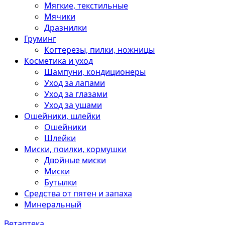
Мягкие, текстильные
Мячики
Дразнилки
Груминг
Когтерезы, пилки, ножницы
Косметика и уход
Шампуни, кондиционеры
Уход за лапами
Уход за глазами
Уход за ушами
Ошейники, шлейки
Ошейники
Шлейки
Миски, поилки, кормушки
Двойные миски
Миски
Бутылки
Средства от пятен и запаха
Минеральный
Ветаптека