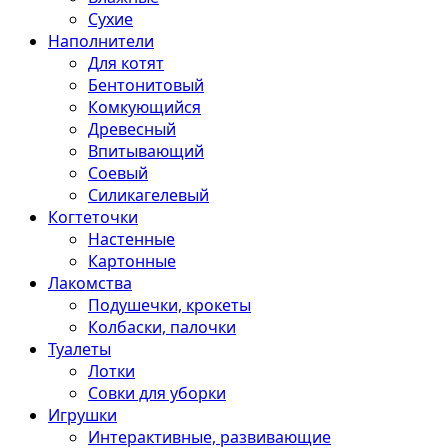
Сухие
Наполнители
Для котят
Бентонитовый
Комкующийся
Древесный
Впитывающий
Соевый
Силикагелевый
Когтеточки
Настенные
Картонные
Лакомства
Подушечки, крокеты
Колбаски, палочки
Туалеты
Лотки
Совки для уборки
Игрушки
Интерактивные, развивающие