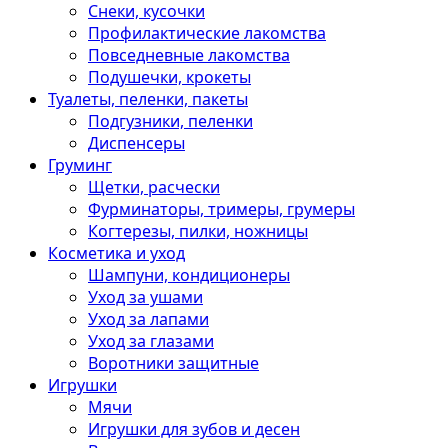
Снеки, кусочки
Профилактические лакомства
Повседневные лакомства
Подушечки, крокеты
Туалеты, пеленки, пакеты
Подгузники, пеленки
Диспенсеры
Груминг
Щетки, расчески
Фурминаторы, тримеры, грумеры
Когтерезы, пилки, ножницы
Косметика и уход
Шампуни, кондиционеры
Уход за ушами
Уход за лапами
Уход за глазами
Воротники защитные
Игрушки
Мячи
Игрушки для зубов и десен