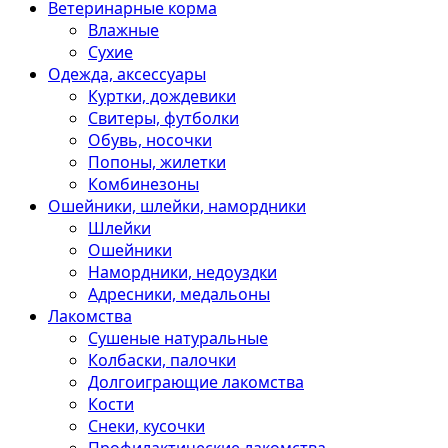
Ветеринарные корма
Влажные
Сухие
Одежда, аксессуары
Куртки, дождевики
Свитеры, футболки
Обувь, носочки
Попоны, жилетки
Комбинезоны
Ошейники, шлейки, намордники
Шлейки
Ошейники
Намордники, недоуздки
Адресники, медальоны
Лакомства
Сушеные натуральные
Колбаски, палочки
Долгоиграющие лакомства
Кости
Снеки, кусочки