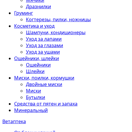
Мячики
Дразнилки
Груминг
Когтерезы, пилки, ножницы
Косметика и уход
Шампуни, кондиционеры
Уход за лапами
Уход за глазами
Уход за ушами
Ошейники, шлейки
Ошейники
Шлейки
Миски, поилки, кормушки
Двойные миски
Миски
Бутылки
Средства от пятен и запаха
Минеральный
Ветаптека