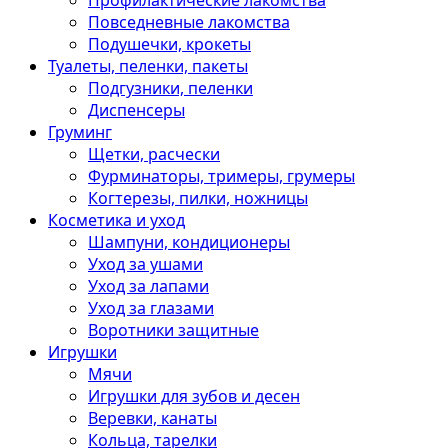
Профилактические лакомства
Повседневные лакомства
Подушечки, крокеты
Туалеты, пеленки, пакеты
Подгузники, пеленки
Диспенсеры
Груминг
Щетки, расчески
Фурминаторы, тримеры, грумеры
Когтерезы, пилки, ножницы
Косметика и уход
Шампуни, кондиционеры
Уход за ушами
Уход за лапами
Уход за глазами
Воротники защитные
Игрушки
Мячи
Игрушки для зубов и десен
Веревки, канаты
Кольца, тарелки