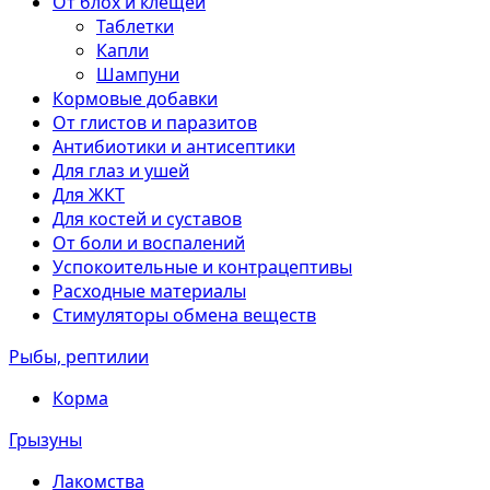
От блох и клещей
Таблетки
Капли
Шампуни
Кормовые добавки
От глистов и паразитов
Антибиотики и антисептики
Для глаз и ушей
Для ЖКТ
Для костей и суставов
От боли и воспалений
Успокоительные и контрацептивы
Расходные материалы
Стимуляторы обмена веществ
Рыбы, рептилии
Корма
Грызуны
Лакомства