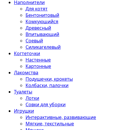
Наполнители
Для котят
Бентонитовый
Комкующийся
Древесный
Впитывающий
Соевый
Силикагелевый
Когтеточки
Настенные
Картонные
Лакомства
Подушечки, крокеты
Колбаски, палочки
Туалеты
Лотки
Совки для уборки
Игрушки
Интерактивные, развивающие
Мягкие, текстильные