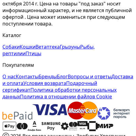
октября 2014 г. Цена на товары "под заказ" носит
информационный характер, и не является публичной
офертой . Цена может измениться при следующем
поступлении товара.
Каталог
Собаки
Кошки
Ветаптека
Грызуны
Рыбы,
рептилии
Птицы
Покупателям
О нас
Контакты
Бренды
Блог
Вопросы и ответы
Доставка
и оплата
Условия возврата
Подарочный
сертификат
Политика обработки персональных
данных
Политика в отношении файлов Cookie