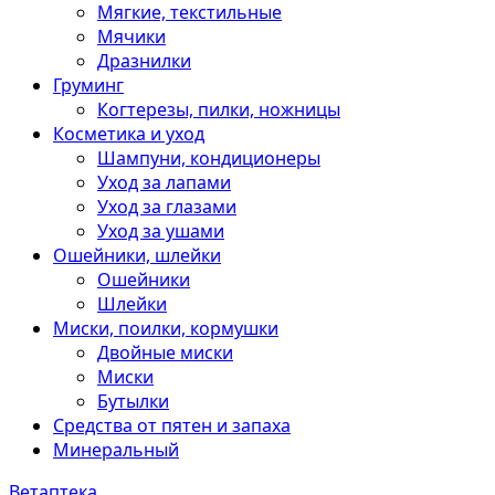
Мягкие, текстильные
Мячики
Дразнилки
Груминг
Когтерезы, пилки, ножницы
Косметика и уход
Шампуни, кондиционеры
Уход за лапами
Уход за глазами
Уход за ушами
Ошейники, шлейки
Ошейники
Шлейки
Миски, поилки, кормушки
Двойные миски
Миски
Бутылки
Средства от пятен и запаха
Минеральный
Ветаптека