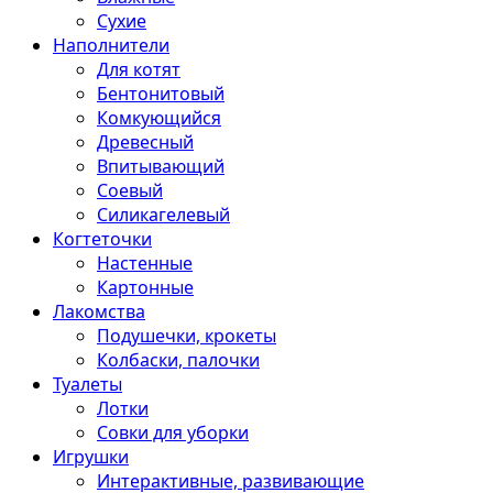
Сухие
Наполнители
Для котят
Бентонитовый
Комкующийся
Древесный
Впитывающий
Соевый
Силикагелевый
Когтеточки
Настенные
Картонные
Лакомства
Подушечки, крокеты
Колбаски, палочки
Туалеты
Лотки
Совки для уборки
Игрушки
Интерактивные, развивающие