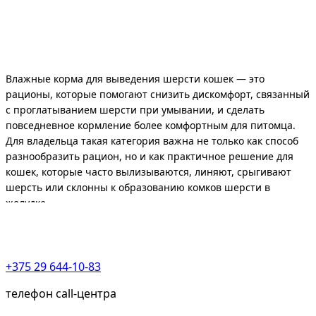
Влажные корма для выведения шерсти кошек — это
рационы, которые помогают снизить дискомфорт, связанный
с проглатыванием шерсти при умывании, и сделать
повседневное кормление более комфортным для питомца.
Для владельца такая категория важна не только как способ
разнообразить рацион, но и как практичное решение для
кошек, которые часто вылизываются, линяют, срыгивают
шерсть или склонны к образованию комков шерсти в
желудке.
Для коммерческой страницы важно не просто перечислить
товары, а помочь быстро понять, кому подходит такой корм,
на что смотреть при выборе и когда лучше ориентироваться
+375 29 644-10-83
не только на надпись hairball, но и на общее состояние
кошки. Это особенно важно в категориях, где покупатель
телефон call-центра
ищет не просто «вкусный влажный корм», а рацион под