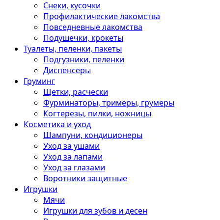
Снеки, кусочки
Профилактические лакомства
Повседневные лакомства
Подушечки, крокеты
Туалеты, пеленки, пакеты
Подгузники, пеленки
Диспенсеры
Груминг
Щетки, расчески
Фурминаторы, тримеры, грумеры
Когтерезы, пилки, ножницы
Косметика и уход
Шампуни, кондиционеры
Уход за ушами
Уход за лапами
Уход за глазами
Воротники защитные
Игрушки
Мячи
Игрушки для зубов и десен