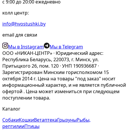
c 9:00 до 20:00 ежедневно
конкретную повседневную задачу.
колл центр:
Когда кошке нужен корм для
info@hvostushki.by
выведения шерсти
email для связи
Такие рационы чаще всего выбирают для длинношерстных
кошек, домашних питомцев с активным грумингом,
Мы в Instagram
Мы в Telegram
животных в период сезонной линьки и кошек, которые
ООО «НИКАН-ЦЕНТР» · Юридический адрес:
периодически срыгивают шерсть. Логика выбора простая:
Республика Беларусь, 220073, г. Минск, ул.
чем больше шерсти кошка проглатывает во время
Притыцкого 26, пом. 120 · УНП 190936687 ·
умывания, тем выше шанс, что понадобится не только
Зарегистрирован Минским горисполкомом 15
вычёсывание, но и более подходящий рацион.
октября 2014 г. Цена на товары "под заказ" носит
информационный характер, и не является публичной
При этом важно понимать: корм для выведения шерсти не
офертой . Цена может измениться при следующем
заменяет уход и не решает все проблемы сам по себе. Он
поступлении товара.
работает лучше как часть повседневной системы — вместе с
регулярным вычёсыванием, доступом к воде и спокойным
Каталог
переходом на новый рацион. Если кошка срыгивает шерсть
редко и чувствует себя хорошо, это одна ситуация. Если
Собаки
Кошки
Ветаптека
Грызуны
Рыбы,
эпизоды повторяются часто, есть запор, снижение аппетита
рептилии
Птицы