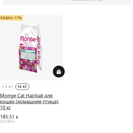
СКИДКА -17%
1.5 КГ
10 КГ
Monge Cat Hairball для
кошек (домашняя птица),
10 кг
185.51
BYN
223.90
BYN