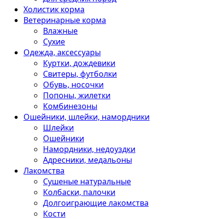
Холистик корма
Ветеринарные корма
Влажные
Сухие
Одежда, аксессуары
Куртки, дождевики
Свитеры, футболки
Обувь, носочки
Попоны, жилетки
Комбинезоны
Ошейники, шлейки, намордники
Шлейки
Ошейники
Намордники, недоуздки
Адресники, медальоны
Лакомства
Сушеные натуральные
Колбаски, палочки
Долгоиграющие лакомства
Кости