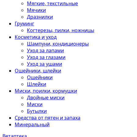
Мягкие, текстильные
Мячики
Дразнилки
Груминг
Когтерезы, пилки, ножницы
Косметика и уход
Шампуни, кондиционеры
Уход за лапами
Уход за глазами
Уход за ушами
Ошейники, шлейки
Ошейники
Шлейки
Миски, поилки, кормушки
Двойные миски
Миски
Бутылки
Средства от пятен и запаха
Минеральный
Ветаптека