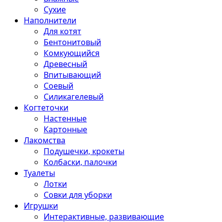
Сухие
Наполнители
Для котят
Бентонитовый
Комкующийся
Древесный
Впитывающий
Соевый
Силикагелевый
Когтеточки
Настенные
Картонные
Лакомства
Подушечки, крокеты
Колбаски, палочки
Туалеты
Лотки
Совки для уборки
Игрушки
Интерактивные, развивающие