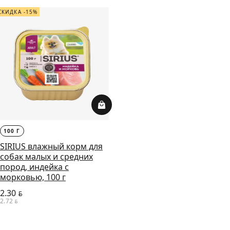
СКИДКА -15%
100 Г
SIRIUS влажный корм для
собак малых и средних
пород, индейка с
морковью, 100 г
2.30
BYN
2.72
BYN