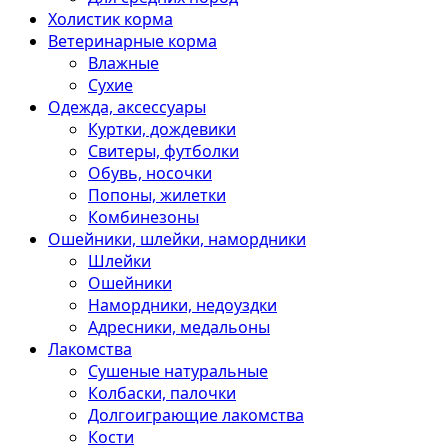
Холистик корма
Ветеринарные корма
Влажные
Сухие
Одежда, аксессуары
Куртки, дождевики
Свитеры, футболки
Обувь, носочки
Попоны, жилетки
Комбинезоны
Ошейники, шлейки, намордники
Шлейки
Ошейники
Намордники, недоуздки
Адресники, медальоны
Лакомства
Сушеные натуральные
Колбаски, палочки
Долгоиграющие лакомства
Кости