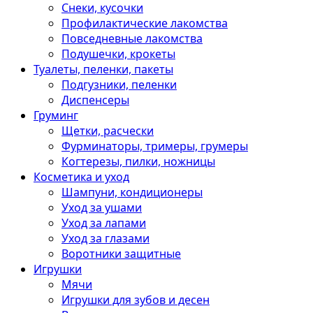
Снеки, кусочки
Профилактические лакомства
Повседневные лакомства
Подушечки, крокеты
Туалеты, пеленки, пакеты
Подгузники, пеленки
Диспенсеры
Груминг
Щетки, расчески
Фурминаторы, тримеры, грумеры
Когтерезы, пилки, ножницы
Косметика и уход
Шампуни, кондиционеры
Уход за ушами
Уход за лапами
Уход за глазами
Воротники защитные
Игрушки
Мячи
Игрушки для зубов и десен