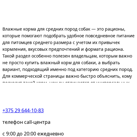
Влажные корма для средних пород собак — это рационы,
которые помогают подобрать удобное повседневное питание
для питомцев среднего размера с учетом их привычек
кормления, вкусовых предпочтений и формата рациона.
Такой раздел особенно полезен владельцам, которым важно
не просто купить влажный корм для собаки, а выбрать
вариант, подходящий именно под категорию средних пород.
Для коммерческой страницы важно быстро объяснить, кому
подходит такой корм, чем он отличается от универсальных
рационов и на что смотреть при выборе.
Влажный формат часто выбирают за удобство, мягкую
текстуру и хорошую поедаемость. Для собак средних пород
+375 29 644-10-83
это особенно практично, если питомец любит сочные
кусочки, получает смешанное питание или владельцу важно
телефон call-центра
добавить в рацион более разнообразный и понятный по
c 9:00 до 20:00 ежедневно
порциям формат. При этом выбирать стоит не просто