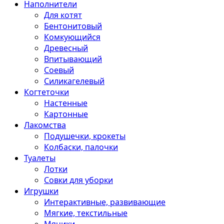
Наполнители
Для котят
Бентонитовый
Комкующийся
Древесный
Впитывающий
Соевый
Силикагелевый
Когтеточки
Настенные
Картонные
Лакомства
Подушечки, крокеты
Колбаски, палочки
Туалеты
Лотки
Совки для уборки
Игрушки
Интерактивные, развивающие
Мягкие, текстильные