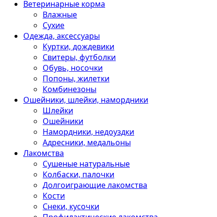
Ветеринарные корма
Влажные
Сухие
Одежда, аксессуары
Куртки, дождевики
Свитеры, футболки
Обувь, носочки
Попоны, жилетки
Комбинезоны
Ошейники, шлейки, намордники
Шлейки
Ошейники
Намордники, недоуздки
Адресники, медальоны
Лакомства
Сушеные натуральные
Колбаски, палочки
Долгоиграющие лакомства
Кости
Снеки, кусочки