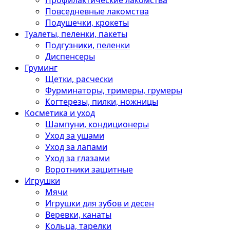
Профилактические лакомства
Повседневные лакомства
Подушечки, крокеты
Туалеты, пеленки, пакеты
Подгузники, пеленки
Диспенсеры
Груминг
Щетки, расчески
Фурминаторы, тримеры, грумеры
Когтерезы, пилки, ножницы
Косметика и уход
Шампуни, кондиционеры
Уход за ушами
Уход за лапами
Уход за глазами
Воротники защитные
Игрушки
Мячи
Игрушки для зубов и десен
Веревки, канаты
Кольца, тарелки