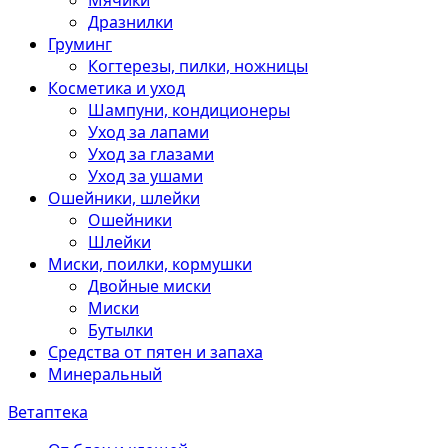
Мячики
Дразнилки
Груминг
Когтерезы, пилки, ножницы
Косметика и уход
Шампуни, кондиционеры
Уход за лапами
Уход за глазами
Уход за ушами
Ошейники, шлейки
Ошейники
Шлейки
Миски, поилки, кормушки
Двойные миски
Миски
Бутылки
Средства от пятен и запаха
Минеральный
Ветаптека