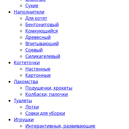
Сухие
Наполнители
Для котят
Бентонитовый
Комкующийся
Древесный
Впитывающий
Соевый
Силикагелевый
Когтеточки
Настенные
Картонные
Лакомства
Подушечки, крокеты
Колбаски, палочки
Туалеты
Лотки
Совки для уборки
Игрушки
Интерактивные, развивающие