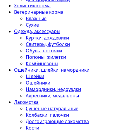
Холистик корма
Ветеринарные корма
Влажные
Сухие
Одежда, аксессуары
Куртки, дождевики
Свитеры, футболки
Обувь, носочки
Попоны, жилетки
Комбинезоны
Ошейники, шлейки, намордники
Шлейки
Ошейники
Намордники, недоуздки
Адресники, медальоны
Лакомства
Сушеные натуральные
Колбаски, палочки
Долгоиграющие лакомства
Кости