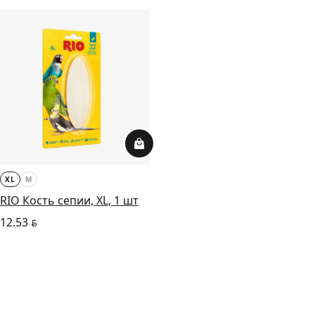
XL
M
RIO Кость сепии, XL, 1 шт
12.53
BYN