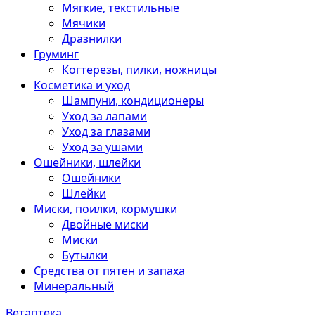
Мягкие, текстильные
Мячики
Дразнилки
Груминг
Когтерезы, пилки, ножницы
Косметика и уход
Шампуни, кондиционеры
Уход за лапами
Уход за глазами
Уход за ушами
Ошейники, шлейки
Ошейники
Шлейки
Миски, поилки, кормушки
Двойные миски
Миски
Бутылки
Средства от пятен и запаха
Минеральный
Ветаптека