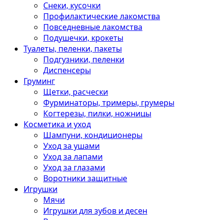
Снеки, кусочки
Профилактические лакомства
Повседневные лакомства
Подушечки, крокеты
Туалеты, пеленки, пакеты
Подгузники, пеленки
Диспенсеры
Груминг
Щетки, расчески
Фурминаторы, тримеры, грумеры
Когтерезы, пилки, ножницы
Косметика и уход
Шампуни, кондиционеры
Уход за ушами
Уход за лапами
Уход за глазами
Воротники защитные
Игрушки
Мячи
Игрушки для зубов и десен