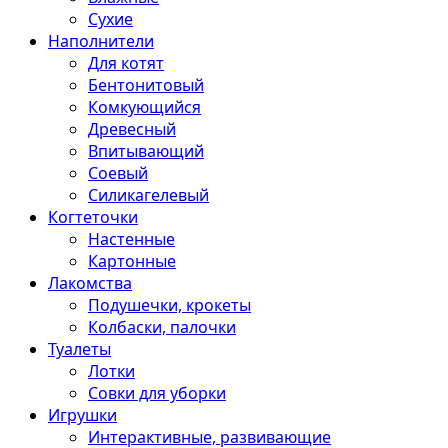
Сухие
Наполнители
Для котят
Бентонитовый
Комкующийся
Древесный
Впитывающий
Соевый
Силикагелевый
Когтеточки
Настенные
Картонные
Лакомства
Подушечки, крокеты
Колбаски, палочки
Туалеты
Лотки
Совки для уборки
Игрушки
Интерактивные, развивающие