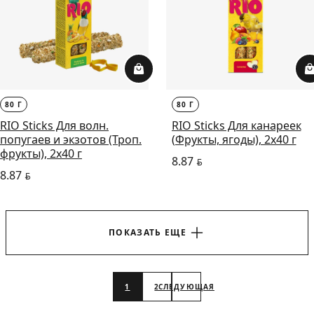
80 Г
80 Г
RIO Sticks Для волн.
RIO Sticks Для канареек
попугаев и экзотов (Троп.
(Фрукты, ягоды), 2х40 г
фрукты), 2х40 г
8.87
BYN
8.87
BYN
ПОКАЗАТЬ ЕЩЕ
1
2
СЛЕДУЮЩАЯ