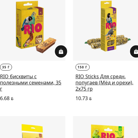
35 Г
150 Г
RIO бисквиты с
RIO Sticks Для средн.
полезными семенами, 35
попугаев (Мёд и орехи),
г
2х75 гр
6.68
10.73
BYN
BYN