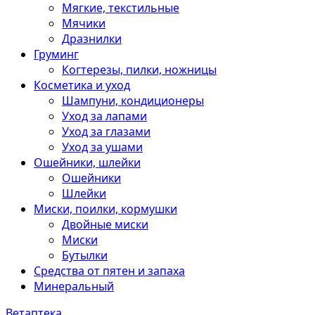
Мягкие, текстильные
Мячики
Дразнилки
Груминг
Когтерезы, пилки, ножницы
Косметика и уход
Шампуни, кондиционеры
Уход за лапами
Уход за глазами
Уход за ушами
Ошейники, шлейки
Ошейники
Шлейки
Миски, поилки, кормушки
Двойные миски
Миски
Бутылки
Средства от пятен и запаха
Минеральный
Ветаптека