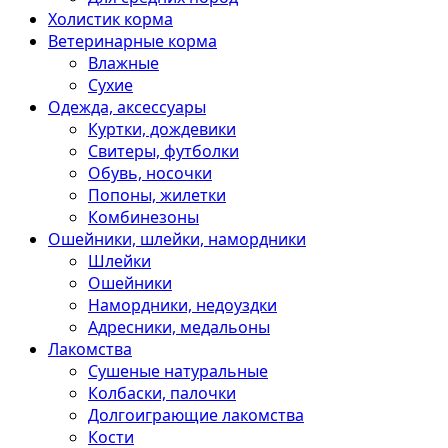
Холистик корма
Ветеринарные корма
Влажные
Сухие
Одежда, аксессуары
Куртки, дождевики
Свитеры, футболки
Обувь, носочки
Попоны, жилетки
Комбинезоны
Ошейники, шлейки, намордники
Шлейки
Ошейники
Намордники, недоуздки
Адресники, медальоны
Лакомства
Сушеные натуральные
Колбаски, палочки
Долгоиграющие лакомства
Кости