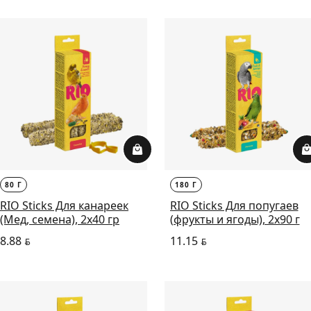
80 Г
180 Г
RIO Sticks Для канареек
RIO Sticks Для попугаев
(Мед, семена), 2х40 гр
(фрукты и ягоды), 2х90 г
8.88
11.15
BYN
BYN