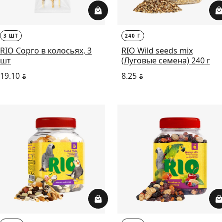
3 ШТ
240 Г
RIO Сорго в колосьях, 3
RIO Wild seeds mix
шт
(Луговые семена) 240 г
19.10
8.25
BYN
BYN