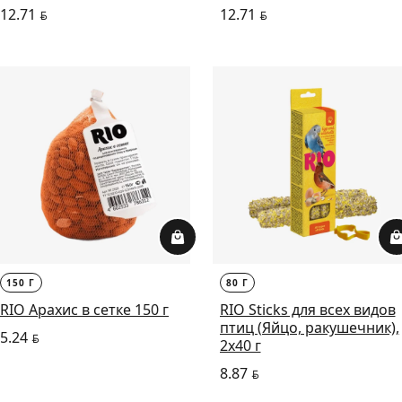
12.71
12.71
BYN
BYN
150 Г
80 Г
RIO Арахис в сетке 150 г
RIO Sticks для всех видов
птиц (Яйцо, ракушечник),
5.24
BYN
2х40 г
8.87
BYN