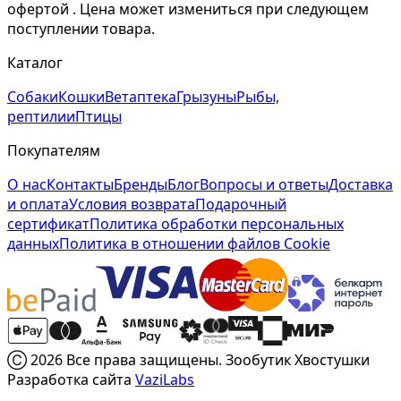
офертой . Цена может измениться при следующем
поступлении товара.
Каталог
Собаки
Кошки
Ветаптека
Грызуны
Рыбы,
рептилии
Птицы
Покупателям
О нас
Контакты
Бренды
Блог
Вопросы и ответы
Доставка
и оплата
Условия возврата
Подарочный
сертификат
Политика обработки персональных
данных
Политика в отношении файлов Cookie
Ⓒ 2026 Все права защищены. Зообутик Хвостушки
Разработка сайта
VaziLabs