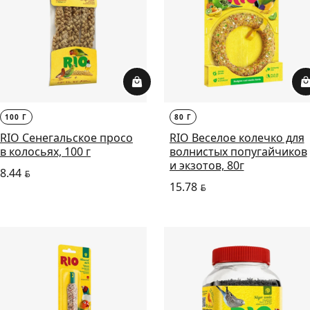
100 Г
80 Г
RIO Сенегальское просо
RIO Веселое колечко для
в колосьях, 100 г
волнистых попугайчиков
и экзотов, 80г
8.44
BYN
15.78
BYN