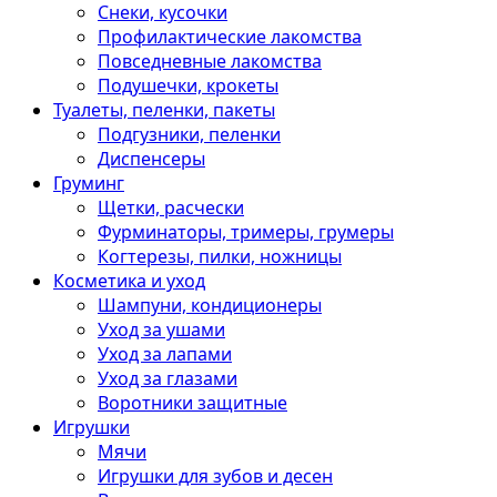
Снеки, кусочки
Профилактические лакомства
Повседневные лакомства
Подушечки, крокеты
Туалеты, пеленки, пакеты
Подгузники, пеленки
Диспенсеры
Груминг
Щетки, расчески
Фурминаторы, тримеры, грумеры
Когтерезы, пилки, ножницы
Косметика и уход
Шампуни, кондиционеры
Уход за ушами
Уход за лапами
Уход за глазами
Воротники защитные
Игрушки
Мячи
Игрушки для зубов и десен