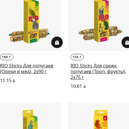
180 Г
150 Г
RIO Sticks Для попугаев
RIO Sticks Для средн.
(Орехи и мед), 2х90 г
попугаев (Троп. фрукты),
2х75 г
11.15
BYN
10.61
BYN