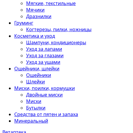
Мягкие, текстильные
Мячики
Дразнилки
Груминг
Когтерезы, пилки, ножницы
Косметика и уход
Шампуни, кондиционеры
Уход за лапами
Уход за глазами
Уход за ушами
Ошейники, шлейки
Ошейники
Шлейки
Миски, поилки, кормушки
Двойные миски
Миски
Бутылки
Средства от пятен и запаха
Минеральный
Ветаптека