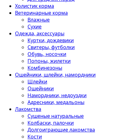
Холистик корма
Ветеринарные корма
Влажные
Сухие
Одежда, аксессуары
Куртки, дождевики
Свитеры, футболки
Обувь, носочки
Попоны, жилетки
Комбинезоны
Ошейники, шлейки, намордники
Шлейки
Ошейники
Намордники, недоуздки
Адресники, медальоны
Лакомства
Сушеные натуральные
Колбаски, палочки
Долгоиграющие лакомства
Кости