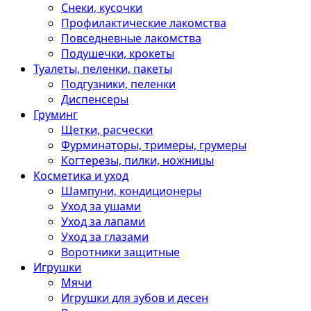
Снеки, кусочки
Профилактические лакомства
Повседневные лакомства
Подушечки, крокеты
Туалеты, пеленки, пакеты
Подгузники, пеленки
Диспенсеры
Груминг
Щетки, расчески
Фурминаторы, тримеры, грумеры
Когтерезы, пилки, ножницы
Косметика и уход
Шампуни, кондиционеры
Уход за ушами
Уход за лапами
Уход за глазами
Воротники защитные
Игрушки
Мячи
Игрушки для зубов и десен