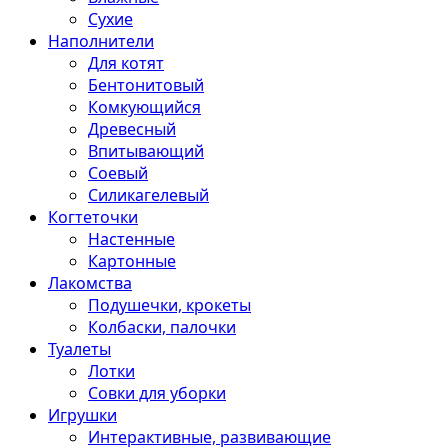
Сухие
Наполнители
Для котят
Бентонитовый
Комкующийся
Древесный
Впитывающий
Соевый
Силикагелевый
Когтеточки
Настенные
Картонные
Лакомства
Подушечки, крокеты
Колбаски, палочки
Туалеты
Лотки
Совки для уборки
Игрушки
Интерактивные, развивающие