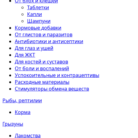
От блох и клещей
Таблетки
Капли
Шампуни
Кормовые добавки
От глистов и паразитов
Антибиотики и антисептики
Для глаз и ушей
Для ЖКТ
Для костей и суставов
От боли и воспалений
Успокоительные и контрацептивы
Расходные материалы
Стимуляторы обмена веществ
Рыбы, рептилии
Корма
Грызуны
Лакомства