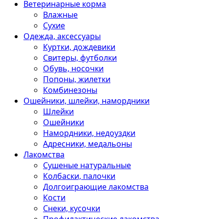
Ветеринарные корма
Влажные
Сухие
Одежда, аксессуары
Куртки, дождевики
Свитеры, футболки
Обувь, носочки
Попоны, жилетки
Комбинезоны
Ошейники, шлейки, намордники
Шлейки
Ошейники
Намордники, недоуздки
Адресники, медальоны
Лакомства
Сушеные натуральные
Колбаски, палочки
Долгоиграющие лакомства
Кости
Снеки, кусочки