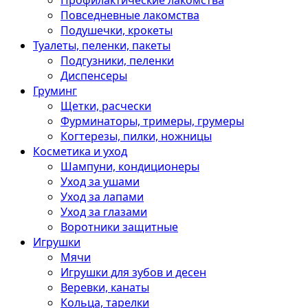
Профилактические лакомства
Повседневные лакомства
Подушечки, крокеты
Туалеты, пеленки, пакеты
Подгузники, пеленки
Диспенсеры
Груминг
Щетки, расчески
Фурминаторы, тримеры, грумеры
Когтерезы, пилки, ножницы
Косметика и уход
Шампуни, кондиционеры
Уход за ушами
Уход за лапами
Уход за глазами
Воротники защитные
Игрушки
Мячи
Игрушки для зубов и десен
Веревки, канаты
Кольца, тарелки