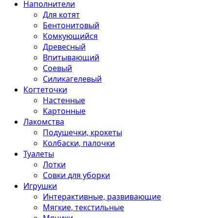
Наполнители
Для котят
Бентонитовый
Комкующийся
Древесный
Впитывающий
Соевый
Силикагелевый
Когтеточки
Настенные
Картонные
Лакомства
Подушечки, крокеты
Колбаски, палочки
Туалеты
Лотки
Совки для уборки
Игрушки
Интерактивные, развивающие
Мягкие, текстильные