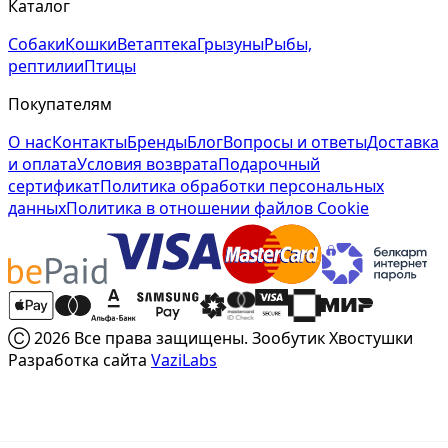
Каталог
Собаки
Кошки
Ветаптека
Грызуны
Рыбы,
рептилии
Птицы
Покупателям
О нас
Контакты
Бренды
Блог
Вопросы и ответы
Доставка
и оплата
Условия возврата
Подарочный
сертификат
Политика обработки персональных
данных
Политика в отношении файлов Cookie
Ⓒ 2026 Все права защищены. Зообутик Хвостушки
Разработка сайта
VaziLabs