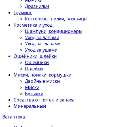
Мячики
Дразнилки
Груминг
Когтерезы, пилки, ножницы
Косметика и уход
Шампуни, кондиционеры
Уход за лапами
Уход за глазами
Уход за ушами
Ошейники, шлейки
Ошейники
Шлейки
Миски, поилки, кормушки
Двойные миски
Миски
Бутылки
Средства от пятен и запаха
Минеральный
Ветаптека