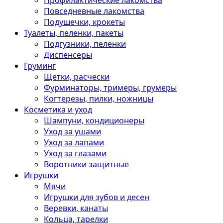
Профилактические лакомства
Повседневные лакомства
Подушечки, крокеты
Туалеты, пеленки, пакеты
Подгузники, пеленки
Диспенсеры
Груминг
Щетки, расчески
Фурминаторы, тримеры, грумеры
Когтерезы, пилки, ножницы
Косметика и уход
Шампуни, кондиционеры
Уход за ушами
Уход за лапами
Уход за глазами
Воротники защитные
Игрушки
Мячи
Игрушки для зубов и десен
Веревки, канаты
Кольца, тарелки