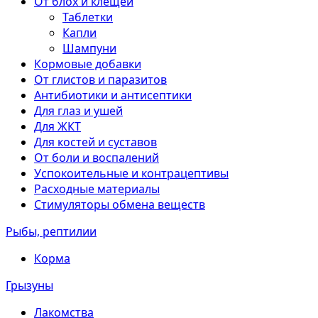
От блох и клещей
Таблетки
Капли
Шампуни
Кормовые добавки
От глистов и паразитов
Антибиотики и антисептики
Для глаз и ушей
Для ЖКТ
Для костей и суставов
От боли и воспалений
Успокоительные и контрацептивы
Расходные материалы
Стимуляторы обмена веществ
Рыбы, рептилии
Корма
Грызуны
Лакомства