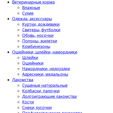
Ветеринарные корма
Влажные
Сухие
Одежда, аксессуары
Куртки, дождевики
Свитеры, футболки
Обувь, носочки
Попоны, жилетки
Комбинезоны
Ошейники, шлейки, намордники
Шлейки
Ошейники
Намордники, недоуздки
Адресники, медальоны
Лакомства
Сушеные натуральные
Колбаски, палочки
Долгоиграющие лакомства
Кости
Снеки, кусочки