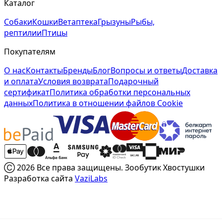
Каталог
Собаки
Кошки
Ветаптека
Грызуны
Рыбы,
рептилии
Птицы
Покупателям
О нас
Контакты
Бренды
Блог
Вопросы и ответы
Доставка
и оплата
Условия возврата
Подарочный
сертификат
Политика обработки персональных
данных
Политика в отношении файлов Cookie
Ⓒ 2026 Все права защищены. Зообутик Хвостушки
Разработка сайта
VaziLabs