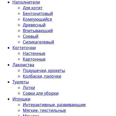
Наполнители
Для котят
Бентонитовый
Комкующийся
Древесный
Впитывающий
Соевый
Силикагелевый
Когтеточки
Настенные
Картонные
Лакомства
Подушечки, крокеты
Колбаски, палочки
Туалеты
Лотки
Совки для уборки
Игрушки
Интерактивные, развивающие
Мягкие, текстильные