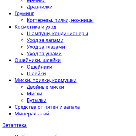
Мячики
Дразнилки
Груминг
Когтерезы, пилки, ножницы
Косметика и уход
Шампуни, кондиционеры
Уход за лапами
Уход за глазами
Уход за ушами
Ошейники, шлейки
Ошейники
Шлейки
Миски, поилки, кормушки
Двойные миски
Миски
Бутылки
Средства от пятен и запаха
Минеральный
Ветаптека