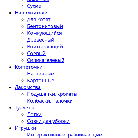
Сухие
Наполнители
Для котят
Бентонитовый
Комкующийся
Древесный
Впитывающий
Соевый
Силикагелевый
Когтеточки
Настенные
Картонные
Лакомства
Подушечки, крокеты
Колбаски, палочки
Туалеты
Лотки
Совки для уборки
Игрушки
Интерактивные, развивающие