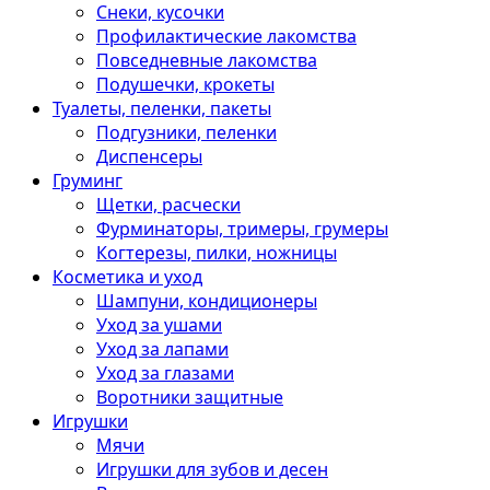
Снеки, кусочки
Профилактические лакомства
Повседневные лакомства
Подушечки, крокеты
Туалеты, пеленки, пакеты
Подгузники, пеленки
Диспенсеры
Груминг
Щетки, расчески
Фурминаторы, тримеры, грумеры
Когтерезы, пилки, ножницы
Косметика и уход
Шампуни, кондиционеры
Уход за ушами
Уход за лапами
Уход за глазами
Воротники защитные
Игрушки
Мячи
Игрушки для зубов и десен