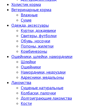
Холистик корма
Ветеринарные корма
Влажные
Сухие
Одежда, аксессуары
Куртки, дождевики
Свитеры, футболки
Обувь, носочки
Попоны, жилетки
Комбинезоны
Ошейники, шлейки, намордники
Шлейки
Ошейники
Намордники, недоуздки
Адресники, медальоны
Лакомства
Сушеные натуральные
Колбаски, палочки
Долгоиграющие лакомства
Кости