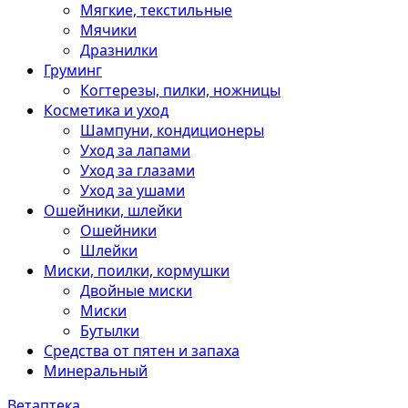
Мягкие, текстильные
Мячики
Дразнилки
Груминг
Когтерезы, пилки, ножницы
Косметика и уход
Шампуни, кондиционеры
Уход за лапами
Уход за глазами
Уход за ушами
Ошейники, шлейки
Ошейники
Шлейки
Миски, поилки, кормушки
Двойные миски
Миски
Бутылки
Средства от пятен и запаха
Минеральный
Ветаптека