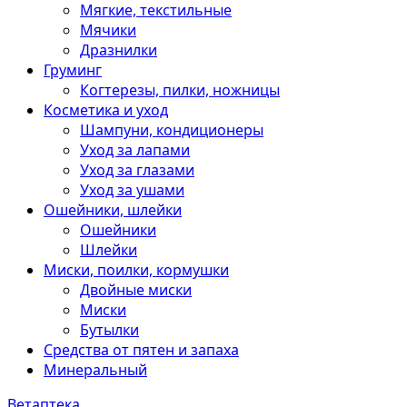
Мягкие, текстильные
Мячики
Дразнилки
Груминг
Когтерезы, пилки, ножницы
Косметика и уход
Шампуни, кондиционеры
Уход за лапами
Уход за глазами
Уход за ушами
Ошейники, шлейки
Ошейники
Шлейки
Миски, поилки, кормушки
Двойные миски
Миски
Бутылки
Средства от пятен и запаха
Минеральный
Ветаптека