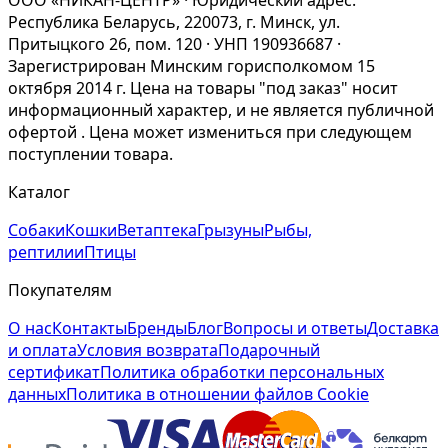
ООО «НИКАН-ЦЕНТР» · Юридический адрес:
Республика Беларусь, 220073, г. Минск, ул.
Притыцкого 26, пом. 120 · УНП 190936687 ·
Зарегистрирован Минским горисполкомом 15
октября 2014 г. Цена на товары "под заказ" носит
информационный характер, и не является публичной
офертой . Цена может измениться при следующем
поступлении товара.
Каталог
Собаки
Кошки
Ветаптека
Грызуны
Рыбы,
рептилии
Птицы
Покупателям
О нас
Контакты
Бренды
Блог
Вопросы и ответы
Доставка
и оплата
Условия возврата
Подарочный
сертификат
Политика обработки персональных
данных
Политика в отношении файлов Cookie