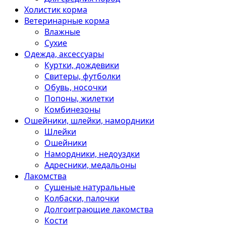
Холистик корма
Ветеринарные корма
Влажные
Сухие
Одежда, аксессуары
Куртки, дождевики
Свитеры, футболки
Обувь, носочки
Попоны, жилетки
Комбинезоны
Ошейники, шлейки, намордники
Шлейки
Ошейники
Намордники, недоуздки
Адресники, медальоны
Лакомства
Сушеные натуральные
Колбаски, палочки
Долгоиграющие лакомства
Кости