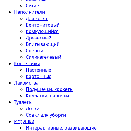
Сухие
Наполнители
Для котят
Бентонитовый
Комкующийся
Древесный
Впитывающий
Соевый
Силикагелевый
Когтеточки
Настенные
Картонные
Лакомства
Подушечки, крокеты
Колбаски, палочки
Туалеты
Лотки
Совки для уборки
Игрушки
Интерактивные, развивающие