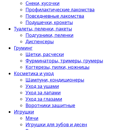
Снеки, кусочки
Профилактические лакомства
Повседневные лакомства
Подушечки, крокеты
Туалеты, пеленки, пакеты
Подгузники, пеленки
Диспенсеры
Груминг
Щетки, расчески
Фурминаторы, тримеры, грумеры
Когтерезы, пилки, ножницы
Косметика и уход
Шампуни, кондиционеры
Уход за ушами
Уход за лапами
Уход за глазами
Воротники защитные
Игрушки
Мячи
Игрушки для зубов и десен