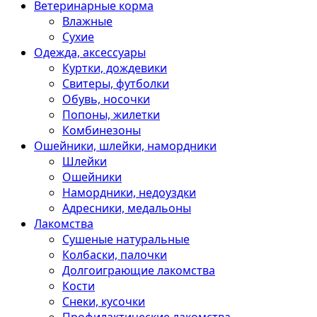
Ветеринарные корма
Влажные
Сухие
Одежда, аксессуары
Куртки, дождевики
Свитеры, футболки
Обувь, носочки
Попоны, жилетки
Комбинезоны
Ошейники, шлейки, намордники
Шлейки
Ошейники
Намордники, недоуздки
Адресники, медальоны
Лакомства
Сушеные натуральные
Колбаски, палочки
Долгоиграющие лакомства
Кости
Снеки, кусочки