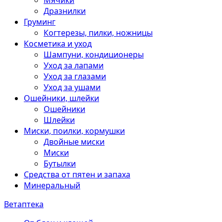
Мячики
Дразнилки
Груминг
Когтерезы, пилки, ножницы
Косметика и уход
Шампуни, кондиционеры
Уход за лапами
Уход за глазами
Уход за ушами
Ошейники, шлейки
Ошейники
Шлейки
Миски, поилки, кормушки
Двойные миски
Миски
Бутылки
Средства от пятен и запаха
Минеральный
Ветаптека