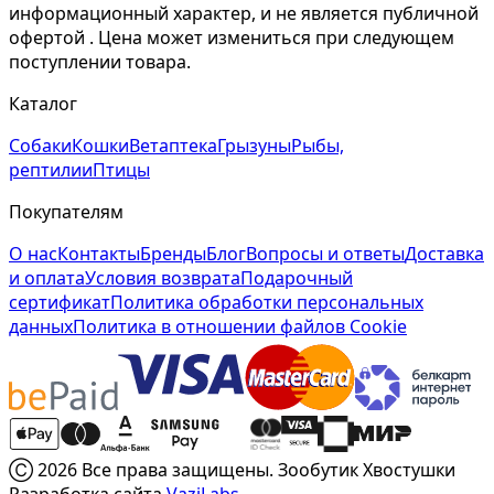
информационный характер, и не является публичной
офертой . Цена может измениться при следующем
поступлении товара.
Каталог
Собаки
Кошки
Ветаптека
Грызуны
Рыбы,
рептилии
Птицы
Покупателям
О нас
Контакты
Бренды
Блог
Вопросы и ответы
Доставка
и оплата
Условия возврата
Подарочный
сертификат
Политика обработки персональных
данных
Политика в отношении файлов Cookie
Ⓒ 2026 Все права защищены. Зообутик Хвостушки