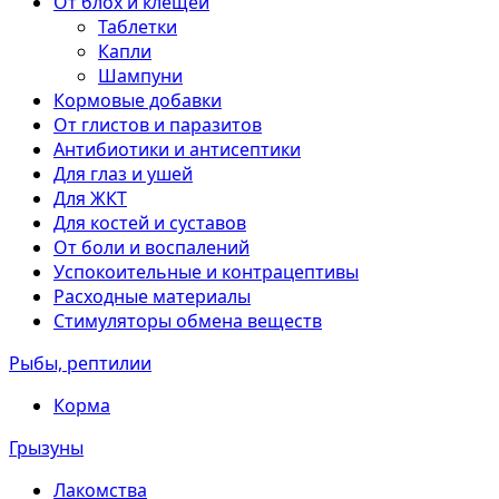
От блох и клещей
Таблетки
Капли
Шампуни
Кормовые добавки
От глистов и паразитов
Антибиотики и антисептики
Для глаз и ушей
Для ЖКТ
Для костей и суставов
От боли и воспалений
Успокоительные и контрацептивы
Расходные материалы
Стимуляторы обмена веществ
Рыбы, рептилии
Корма
Грызуны
Лакомства