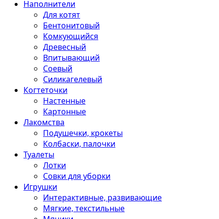
Наполнители
Для котят
Бентонитовый
Комкующийся
Древесный
Впитывающий
Соевый
Силикагелевый
Когтеточки
Настенные
Картонные
Лакомства
Подушечки, крокеты
Колбаски, палочки
Туалеты
Лотки
Совки для уборки
Игрушки
Интерактивные, развивающие
Мягкие, текстильные