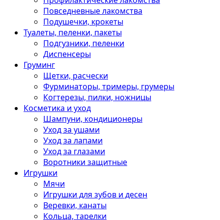
Профилактические лакомства
Повседневные лакомства
Подушечки, крокеты
Туалеты, пеленки, пакеты
Подгузники, пеленки
Диспенсеры
Груминг
Щетки, расчески
Фурминаторы, тримеры, грумеры
Когтерезы, пилки, ножницы
Косметика и уход
Шампуни, кондиционеры
Уход за ушами
Уход за лапами
Уход за глазами
Воротники защитные
Игрушки
Мячи
Игрушки для зубов и десен
Веревки, канаты
Кольца, тарелки