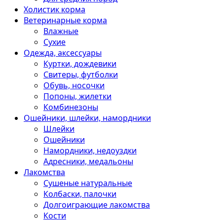
Холистик корма
Ветеринарные корма
Влажные
Сухие
Одежда, аксессуары
Куртки, дождевики
Свитеры, футболки
Обувь, носочки
Попоны, жилетки
Комбинезоны
Ошейники, шлейки, намордники
Шлейки
Ошейники
Намордники, недоуздки
Адресники, медальоны
Лакомства
Сушеные натуральные
Колбаски, палочки
Долгоиграющие лакомства
Кости