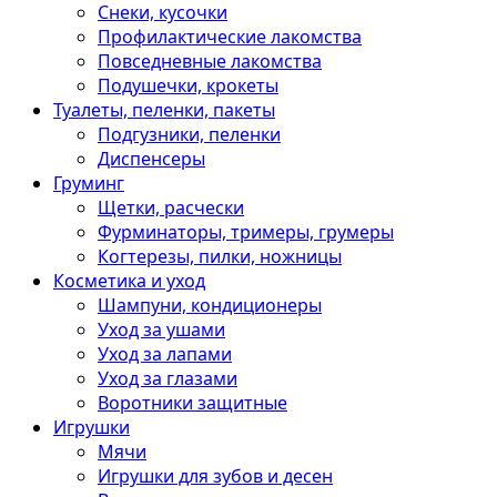
Снеки, кусочки
Профилактические лакомства
Повседневные лакомства
Подушечки, крокеты
Туалеты, пеленки, пакеты
Подгузники, пеленки
Диспенсеры
Груминг
Щетки, расчески
Фурминаторы, тримеры, грумеры
Когтерезы, пилки, ножницы
Косметика и уход
Шампуни, кондиционеры
Уход за ушами
Уход за лапами
Уход за глазами
Воротники защитные
Игрушки
Мячи
Игрушки для зубов и десен