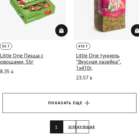
55 Г
410 Г
Little One Пицца с
Little One туннель
овощами, 55г
"Вкусная лазейка",
1x410г,
8.35
BYN
23.57
BYN
ПОКАЗАТЬ ЕЩЕ
1
2
СЛЕДУЮЩАЯ