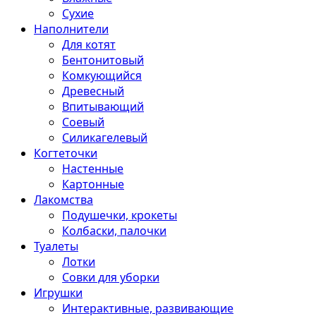
Сухие
Наполнители
Для котят
Бентонитовый
Комкующийся
Древесный
Впитывающий
Соевый
Силикагелевый
Когтеточки
Настенные
Картонные
Лакомства
Подушечки, крокеты
Колбаски, палочки
Туалеты
Лотки
Совки для уборки
Игрушки
Интерактивные, развивающие