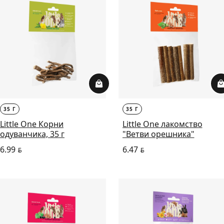
35 Г
35 Г
Little One Корни
Little One лакомство
одуванчика, 35 г
"Ветви орешника"
6.99
6.47
BYN
BYN