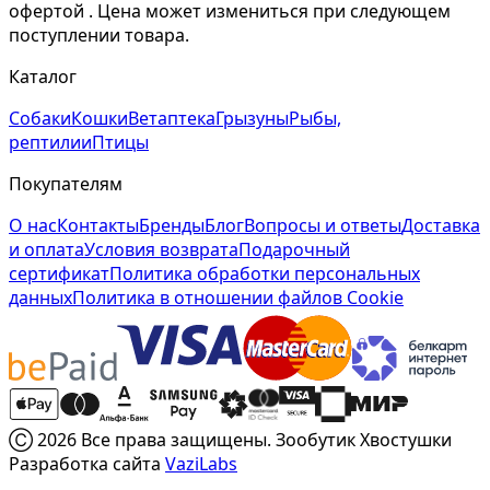
офертой . Цена может измениться при следующем
поступлении товара.
Каталог
Собаки
Кошки
Ветаптека
Грызуны
Рыбы,
рептилии
Птицы
Покупателям
О нас
Контакты
Бренды
Блог
Вопросы и ответы
Доставка
и оплата
Условия возврата
Подарочный
сертификат
Политика обработки персональных
данных
Политика в отношении файлов Cookie
Ⓒ 2026 Все права защищены. Зообутик Хвостушки
Разработка сайта
VaziLabs