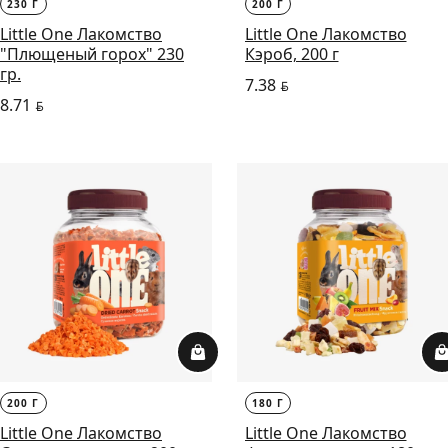
230 Г
200 Г
Little One Лакомство
Little One Лакомство
"Плющеный горох" 230
Кэроб, 200 г
гр.
7.38
BYN
8.71
BYN
200 Г
180 Г
Little One Лакомство
Little One Лакомство