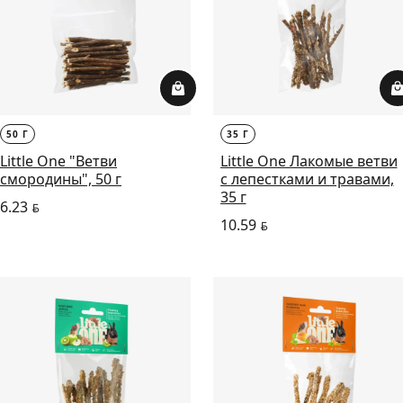
50 Г
35 Г
Little One "Ветви
Little One Лакомые ветви
смородины", 50 г
с лепестками и травами,
35 г
6.23
BYN
10.59
BYN