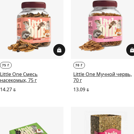
75 Г
70 Г
Little One Смесь
Little One Мучной червь,
насекомых, 75 г
70 г
14.27
13.09
BYN
BYN