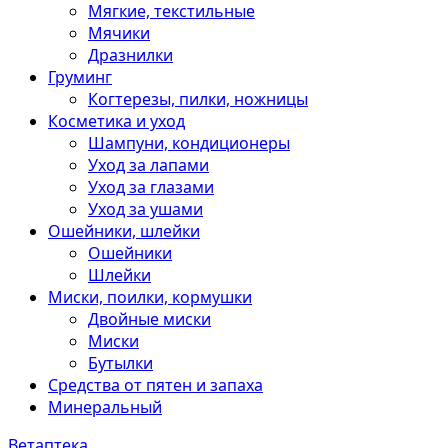
Мягкие, текстильные
Мячики
Дразнилки
Груминг
Когтерезы, пилки, ножницы
Косметика и уход
Шампуни, кондиционеры
Уход за лапами
Уход за глазами
Уход за ушами
Ошейники, шлейки
Ошейники
Шлейки
Миски, поилки, кормушки
Двойные миски
Миски
Бутылки
Средства от пятен и запаха
Минеральный
Ветаптека