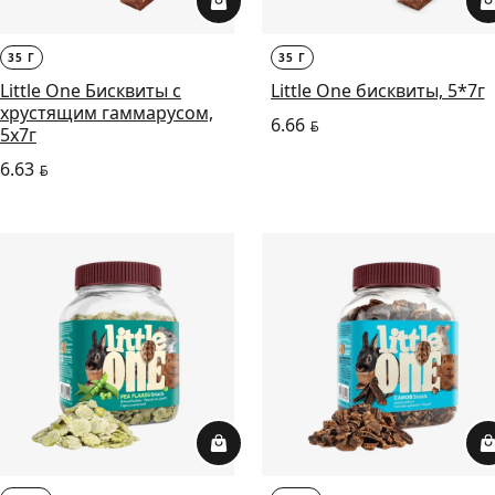
35 Г
35 Г
Little One Бисквиты с
Little One бисквиты, 5*7г
хрустящим гаммарусом,
6.66
BYN
5х7г
6.63
BYN