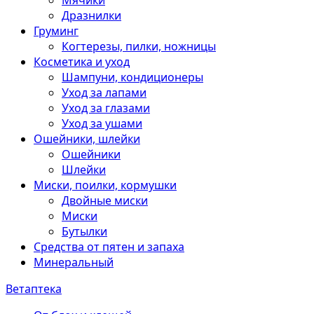
Мячики
Дразнилки
Груминг
Когтерезы, пилки, ножницы
Косметика и уход
Шампуни, кондиционеры
Уход за лапами
Уход за глазами
Уход за ушами
Ошейники, шлейки
Ошейники
Шлейки
Миски, поилки, кормушки
Двойные миски
Миски
Бутылки
Средства от пятен и запаха
Минеральный
Ветаптека