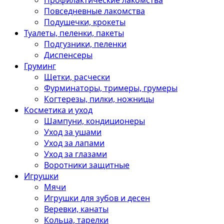
Профилактические лакомства
Повседневные лакомства
Подушечки, крокеты
Туалеты, пеленки, пакеты
Подгузники, пеленки
Диспенсеры
Груминг
Щетки, расчески
Фурминаторы, тримеры, грумеры
Когтерезы, пилки, ножницы
Косметика и уход
Шампуни, кондиционеры
Уход за ушами
Уход за лапами
Уход за глазами
Воротники защитные
Игрушки
Мячи
Игрушки для зубов и десен
Веревки, канаты
Кольца, тарелки