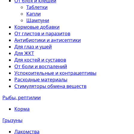
От блох и клещей
Таблетки
Капли
Шампуни
Кормовые добавки
От глистов и паразитов
Антибиотики и антисептики
Для глаз и ушей
Для ЖКТ
Для костей и суставов
От боли и воспалений
Успокоительные и контрацептивы
Расходные материалы
Стимуляторы обмена веществ
Рыбы, рептилии
Корма
Грызуны
Лакомства