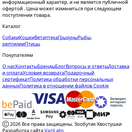
информационный характер, и не является публичной
офертой . Цена может измениться при следующем
поступлении товара.
Каталог
Собаки
Кошки
Ветаптека
Грызуны
Рыбы,
рептилии
Птицы
Покупателям
О нас
Контакты
Бренды
Блог
Вопросы и ответы
Доставка
и оплата
Условия возврата
Подарочный
сертификат
Политика обработки персональных
данных
Политика в отношении файлов Cookie
Ⓒ 2026 Все права защищены. Зообутик Хвостушки
Разработка сайта
VaziLabs