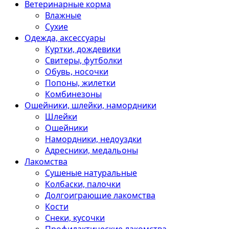
Ветеринарные корма
Влажные
Сухие
Одежда, аксессуары
Куртки, дождевики
Свитеры, футболки
Обувь, носочки
Попоны, жилетки
Комбинезоны
Ошейники, шлейки, намордники
Шлейки
Ошейники
Намордники, недоуздки
Адресники, медальоны
Лакомства
Сушеные натуральные
Колбаски, палочки
Долгоиграющие лакомства
Кости
Снеки, кусочки