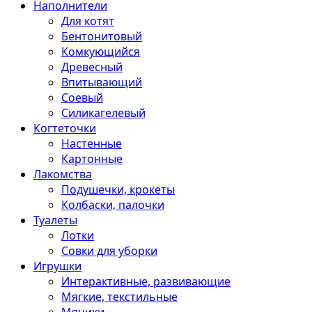
Наполнители
Для котят
Бентонитовый
Комкующийся
Древесный
Впитывающий
Соевый
Силикагелевый
Когтеточки
Настенные
Картонные
Лакомства
Подушечки, крокеты
Колбаски, палочки
Туалеты
Лотки
Совки для уборки
Игрушки
Интерактивные, развивающие
Мягкие, текстильные