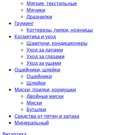
Мягкие, текстильные
Мячики
Дразнилки
Груминг
Когтерезы, пилки, ножницы
Косметика и уход
Шампуни, кондиционеры
Уход за лапами
Уход за глазами
Уход за ушами
Ошейники, шлейки
Ошейники
Шлейки
Миски, поилки, кормушки
Двойные миски
Миски
Бутылки
Средства от пятен и запаха
Минеральный
Ветаптека