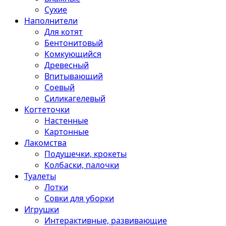
Сухие
Наполнители
Для котят
Бентонитовый
Комкующийся
Древесный
Впитывающий
Соевый
Силикагелевый
Когтеточки
Настенные
Картонные
Лакомства
Подушечки, крокеты
Колбаски, палочки
Туалеты
Лотки
Совки для уборки
Игрушки
Интерактивные, развивающие