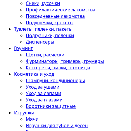
Снеки, кусочки
Профилактические лакомства
Повседневные лакомства
Подушечки, крокеты
Туалеты, пеленки, пакеты
Подгузники, пеленки
Диспенсеры
Груминг
Щетки, расчески
Фурминаторы, тримеры, грумеры
Когтерезы, пилки, ножницы
Косметика и уход
Шампуни, кондиционеры
Уход за ушами
Уход за лапами
Уход за глазами
Воротники защитные
Игрушки
Мячи
Игрушки для зубов и десен