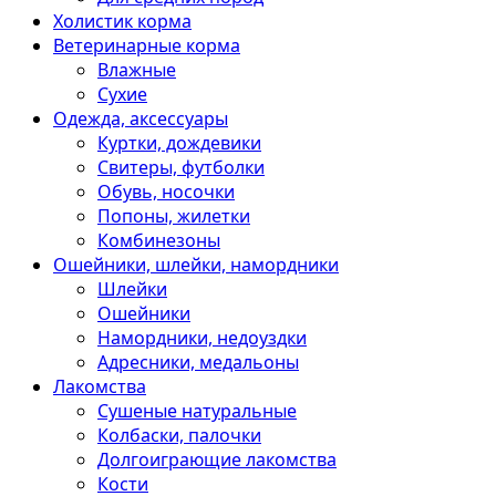
Холистик корма
Ветеринарные корма
Влажные
Сухие
Одежда, аксессуары
Куртки, дождевики
Свитеры, футболки
Обувь, носочки
Попоны, жилетки
Комбинезоны
Ошейники, шлейки, намордники
Шлейки
Ошейники
Намордники, недоуздки
Адресники, медальоны
Лакомства
Сушеные натуральные
Колбаски, палочки
Долгоиграющие лакомства
Кости