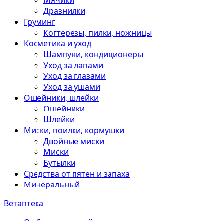
Мячики
Дразнилки
Груминг
Когтерезы, пилки, ножницы
Косметика и уход
Шампуни, кондиционеры
Уход за лапами
Уход за глазами
Уход за ушами
Ошейники, шлейки
Ошейники
Шлейки
Миски, поилки, кормушки
Двойные миски
Миски
Бутылки
Средства от пятен и запаха
Минеральный
Ветаптека