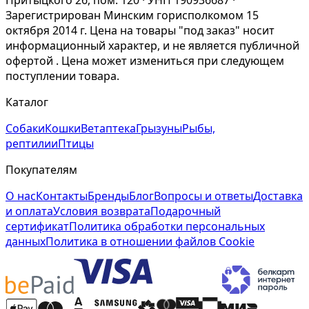
Притыцкого 26, пом. 120 · УНП 190936687 ·
Зарегистрирован Минским горисполкомом 15
октября 2014 г. Цена на товары "под заказ" носит
информационный характер, и не является публичной
офертой . Цена может измениться при следующем
поступлении товара.
Каталог
Собаки
Кошки
Ветаптека
Грызуны
Рыбы,
рептилии
Птицы
Покупателям
О нас
Контакты
Бренды
Блог
Вопросы и ответы
Доставка
и оплата
Условия возврата
Подарочный
сертификат
Политика обработки персональных
данных
Политика в отношении файлов Cookie