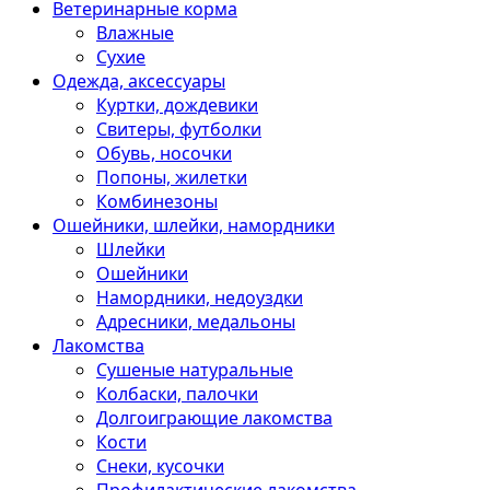
Ветеринарные корма
Влажные
Сухие
Одежда, аксессуары
Куртки, дождевики
Свитеры, футболки
Обувь, носочки
Попоны, жилетки
Комбинезоны
Ошейники, шлейки, намордники
Шлейки
Ошейники
Намордники, недоуздки
Адресники, медальоны
Лакомства
Сушеные натуральные
Колбаски, палочки
Долгоиграющие лакомства
Кости
Снеки, кусочки