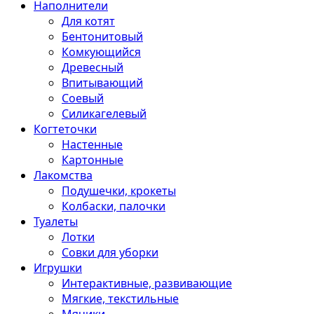
Наполнители
Для котят
Бентонитовый
Комкующийся
Древесный
Впитывающий
Соевый
Силикагелевый
Когтеточки
Настенные
Картонные
Лакомства
Подушечки, крокеты
Колбаски, палочки
Туалеты
Лотки
Совки для уборки
Игрушки
Интерактивные, развивающие
Мягкие, текстильные