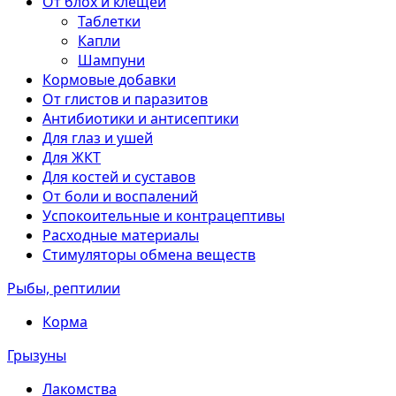
От блох и клещей
Таблетки
Капли
Шампуни
Кормовые добавки
От глистов и паразитов
Антибиотики и антисептики
Для глаз и ушей
Для ЖКТ
Для костей и суставов
От боли и воспалений
Успокоительные и контрацептивы
Расходные материалы
Стимуляторы обмена веществ
Рыбы, рептилии
Корма
Грызуны
Лакомства