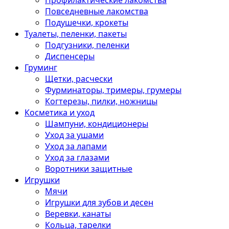
Профилактические лакомства
Повседневные лакомства
Подушечки, крокеты
Туалеты, пеленки, пакеты
Подгузники, пеленки
Диспенсеры
Груминг
Щетки, расчески
Фурминаторы, тримеры, грумеры
Когтерезы, пилки, ножницы
Косметика и уход
Шампуни, кондиционеры
Уход за ушами
Уход за лапами
Уход за глазами
Воротники защитные
Игрушки
Мячи
Игрушки для зубов и десен
Веревки, канаты
Кольца, тарелки