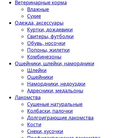
Ветеринарные корма
Влажные
Сухие
Одежда, аксессуары
Куртки, дождевики
Свитеры, футболки
Обувь, носочки
Попоны, жилетки
Комбинезоны
Ошейники, шлейки, намордники
Шлейки
Ошейники
Намордники, недоуздки
Адресники, медальоны
Лакомства
Сушеные натуральные
Колбаски, палочки
Долгоиграющие лакомства
Кости
Снеки, кусочки