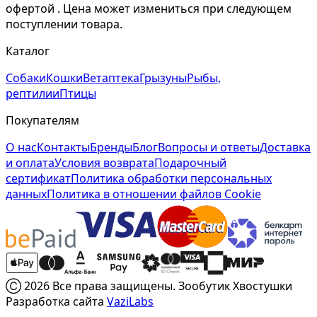
офертой . Цена может измениться при следующем
поступлении товара.
Каталог
Собаки
Кошки
Ветаптека
Грызуны
Рыбы,
рептилии
Птицы
Покупателям
О нас
Контакты
Бренды
Блог
Вопросы и ответы
Доставка
и оплата
Условия возврата
Подарочный
сертификат
Политика обработки персональных
данных
Политика в отношении файлов Cookie
Ⓒ 2026 Все права защищены. Зообутик Хвостушки
Разработка сайта
VaziLabs