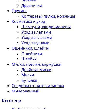
Мячики
Дразнилки
Груминг
Когтерезы, пилки, ножницы
Косметика и уход
Шампуни, кондиционеры
Уход за лапами
Уход за глазами
Уход за ушами
Ошейники, шлейки
Ошейники
Шлейки
Миски, поилки, кормушки
Двойные миски
Миски
Бутылки
Средства от пятен и запаха
Минеральный
Ветаптека