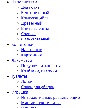
Наполнители
Для котят
Бентонитовый
Комкующийся
Древесный
Впитывающий
Соевый
Силикагелевый
Когтеточки
Настенные
Картонные
Лакомства
Подушечки, крокеты
Колбаски, палочки
Туалеты
Лотки
Совки для уборки
Игрушки
Интерактивные, развивающие
Мягкие, текстильные