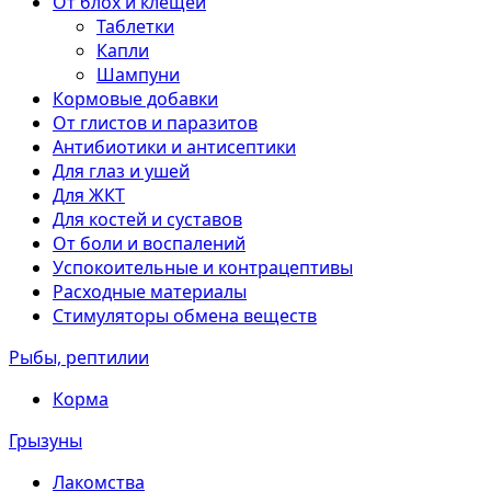
От блох и клещей
Таблетки
Капли
Шампуни
Кормовые добавки
От глистов и паразитов
Антибиотики и антисептики
Для глаз и ушей
Для ЖКТ
Для костей и суставов
От боли и воспалений
Успокоительные и контрацептивы
Расходные материалы
Стимуляторы обмена веществ
Рыбы, рептилии
Корма
Грызуны
Лакомства