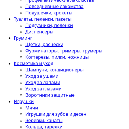
Профилактические лакомства
Повседневные лакомства
Подушечки, крокеты
Туалеты, пеленки, пакеты
Подгузники, пеленки
Диспенсеры
Груминг
Щетки, расчески
Фурминаторы, тримеры, грумеры
Когтерезы, пилки, ножницы
Косметика и уход
Шампуни, кондиционеры
Уход за ушами
Уход за лапами
Уход за глазами
Воротники защитные
Игрушки
Мячи
Игрушки для зубов и десен
Веревки, канаты
Кольца, тарелки