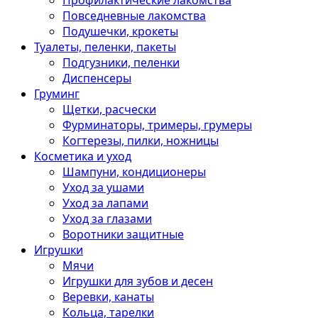
Профилактические лакомства
Повседневные лакомства
Подушечки, крокеты
Туалеты, пеленки, пакеты
Подгузники, пеленки
Диспенсеры
Груминг
Щетки, расчески
Фурминаторы, тримеры, грумеры
Когтерезы, пилки, ножницы
Косметика и уход
Шампуни, кондиционеры
Уход за ушами
Уход за лапами
Уход за глазами
Воротники защитные
Игрушки
Мячи
Игрушки для зубов и десен
Веревки, канаты
Кольца, тарелки