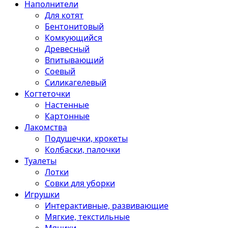
Наполнители
Для котят
Бентонитовый
Комкующийся
Древесный
Впитывающий
Соевый
Силикагелевый
Когтеточки
Настенные
Картонные
Лакомства
Подушечки, крокеты
Колбаски, палочки
Туалеты
Лотки
Совки для уборки
Игрушки
Интерактивные, развивающие
Мягкие, текстильные