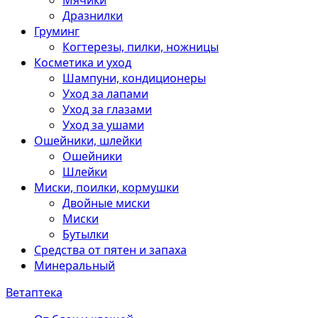
Мячики
Дразнилки
Груминг
Когтерезы, пилки, ножницы
Косметика и уход
Шампуни, кондиционеры
Уход за лапами
Уход за глазами
Уход за ушами
Ошейники, шлейки
Ошейники
Шлейки
Миски, поилки, кормушки
Двойные миски
Миски
Бутылки
Средства от пятен и запаха
Минеральный
Ветаптека