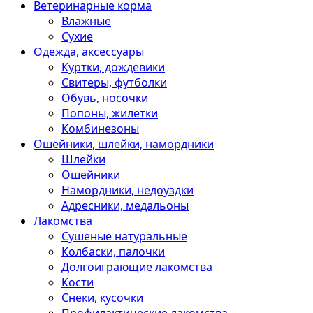
Ветеринарные корма
Влажные
Сухие
Одежда, аксессуары
Куртки, дождевики
Свитеры, футболки
Обувь, носочки
Попоны, жилетки
Комбинезоны
Ошейники, шлейки, намордники
Шлейки
Ошейники
Намордники, недоуздки
Адресники, медальоны
Лакомства
Сушеные натуральные
Колбаски, палочки
Долгоиграющие лакомства
Кости
Снеки, кусочки