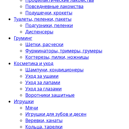
Профилактические лакомства
Повседневные лакомства
Подушечки, крокеты
Туалеты, пеленки, пакеты
Подгузники, пеленки
Диспенсеры
Груминг
Щетки, расчески
Фурминаторы, тримеры, грумеры
Когтерезы, пилки, ножницы
Косметика и уход
Шампуни, кондиционеры
Уход за ушами
Уход за лапами
Уход за глазами
Воротники защитные
Игрушки
Мячи
Игрушки для зубов и десен
Веревки, канаты
Кольца, тарелки