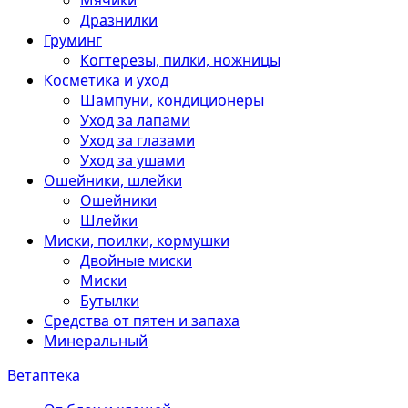
Мячики
Дразнилки
Груминг
Когтерезы, пилки, ножницы
Косметика и уход
Шампуни, кондиционеры
Уход за лапами
Уход за глазами
Уход за ушами
Ошейники, шлейки
Ошейники
Шлейки
Миски, поилки, кормушки
Двойные миски
Миски
Бутылки
Средства от пятен и запаха
Минеральный
Ветаптека