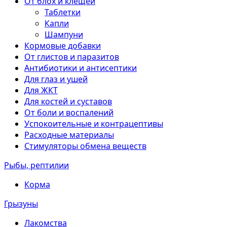
От блох и клещей
Таблетки
Капли
Шампуни
Кормовые добавки
От глистов и паразитов
Антибиотики и антисептики
Для глаз и ушей
Для ЖКТ
Для костей и суставов
От боли и воспалений
Успокоительные и контрацептивы
Расходные материалы
Стимуляторы обмена веществ
Рыбы, рептилии
Корма
Грызуны
Лакомства