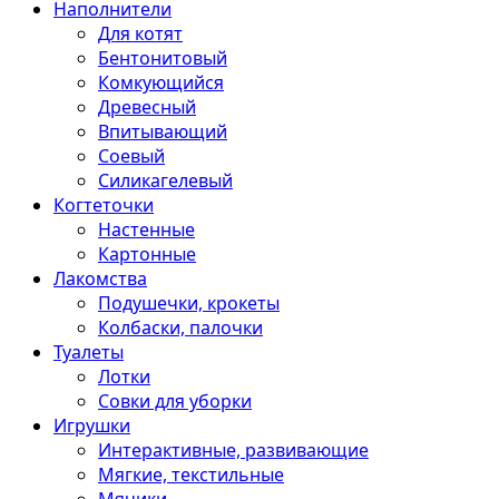
Наполнители
Для котят
Бентонитовый
Комкующийся
Древесный
Впитывающий
Соевый
Силикагелевый
Когтеточки
Настенные
Картонные
Лакомства
Подушечки, крокеты
Колбаски, палочки
Туалеты
Лотки
Совки для уборки
Игрушки
Интерактивные, развивающие
Мягкие, текстильные