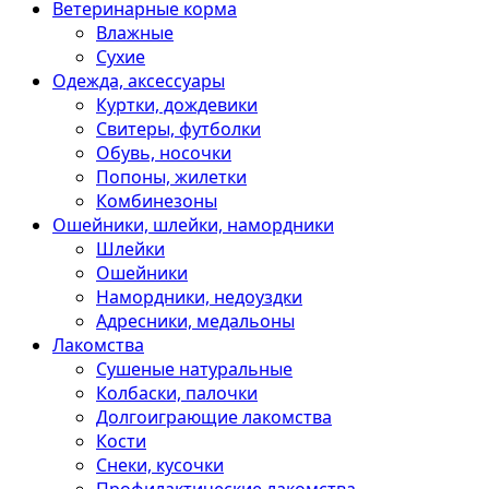
Ветеринарные корма
Влажные
Сухие
Одежда, аксессуары
Куртки, дождевики
Свитеры, футболки
Обувь, носочки
Попоны, жилетки
Комбинезоны
Ошейники, шлейки, намордники
Шлейки
Ошейники
Намордники, недоуздки
Адресники, медальоны
Лакомства
Сушеные натуральные
Колбаски, палочки
Долгоиграющие лакомства
Кости
Снеки, кусочки