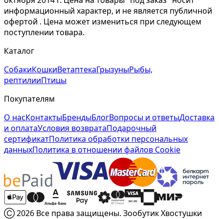
октября 2014 г. Цена на товары "под заказ" носит
информационный характер, и не является публичной
офертой . Цена может измениться при следующем
поступлении товара.
Каталог
Собаки
Кошки
Ветаптека
Грызуны
Рыбы,
рептилии
Птицы
Покупателям
О нас
Контакты
Бренды
Блог
Вопросы и ответы
Доставка
и оплата
Условия возврата
Подарочный
сертификат
Политика обработки персональных
данных
Политика в отношении файлов Cookie
Ⓒ 2026 Все права защищены. Зообутик Хвостушки