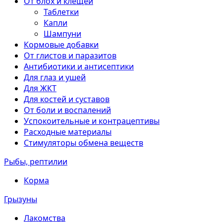
От блох и клещей
Таблетки
Капли
Шампуни
Кормовые добавки
От глистов и паразитов
Антибиотики и антисептики
Для глаз и ушей
Для ЖКТ
Для костей и суставов
От боли и воспалений
Успокоительные и контрацептивы
Расходные материалы
Стимуляторы обмена веществ
Рыбы, рептилии
Корма
Грызуны
Лакомства