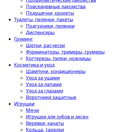
Профилактические лакомства
Повседневные лакомства
Подушечки, крокеты
Туалеты, пеленки, пакеты
Подгузники, пеленки
Диспенсеры
Груминг
Щетки, расчески
Фурминаторы, тримеры, грумеры
Когтерезы, пилки, ножницы
Косметика и уход
Шампуни, кондиционеры
Уход за ушами
Уход за лапами
Уход за глазами
Воротники защитные
Игрушки
Мячи
Игрушки для зубов и десен
Веревки, канаты
Кольца, тарелки