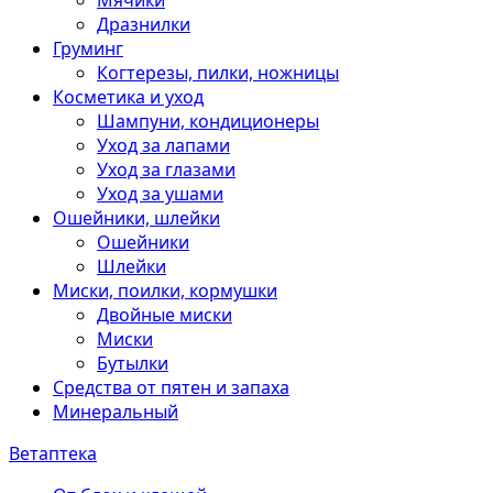
Мячики
Дразнилки
Груминг
Когтерезы, пилки, ножницы
Косметика и уход
Шампуни, кондиционеры
Уход за лапами
Уход за глазами
Уход за ушами
Ошейники, шлейки
Ошейники
Шлейки
Миски, поилки, кормушки
Двойные миски
Миски
Бутылки
Средства от пятен и запаха
Минеральный
Ветаптека