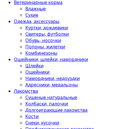
Ветеринарные корма
Влажные
Сухие
Одежда, аксессуары
Куртки, дождевики
Свитеры, футболки
Обувь, носочки
Попоны, жилетки
Комбинезоны
Ошейники, шлейки, намордники
Шлейки
Ошейники
Намордники, недоуздки
Адресники, медальоны
Лакомства
Сушеные натуральные
Колбаски, палочки
Долгоиграющие лакомства
Кости
Снеки, кусочки