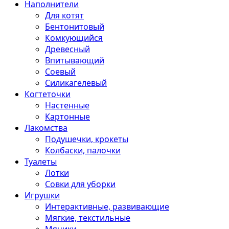
Наполнители
Для котят
Бентонитовый
Комкующийся
Древесный
Впитывающий
Соевый
Силикагелевый
Когтеточки
Настенные
Картонные
Лакомства
Подушечки, крокеты
Колбаски, палочки
Туалеты
Лотки
Совки для уборки
Игрушки
Интерактивные, развивающие
Мягкие, текстильные