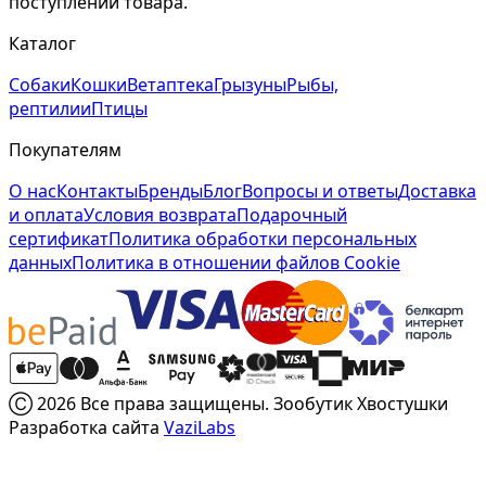
поступлении товара.
Каталог
Собаки
Кошки
Ветаптека
Грызуны
Рыбы,
рептилии
Птицы
Покупателям
О нас
Контакты
Бренды
Блог
Вопросы и ответы
Доставка
и оплата
Условия возврата
Подарочный
сертификат
Политика обработки персональных
данных
Политика в отношении файлов Cookie
Ⓒ 2026 Все права защищены. Зообутик Хвостушки
Разработка сайта
VaziLabs