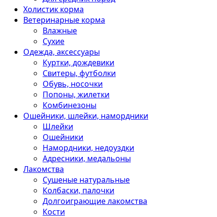
Холистик корма
Ветеринарные корма
Влажные
Сухие
Одежда, аксессуары
Куртки, дождевики
Свитеры, футболки
Обувь, носочки
Попоны, жилетки
Комбинезоны
Ошейники, шлейки, намордники
Шлейки
Ошейники
Намордники, недоуздки
Адресники, медальоны
Лакомства
Сушеные натуральные
Колбаски, палочки
Долгоиграющие лакомства
Кости