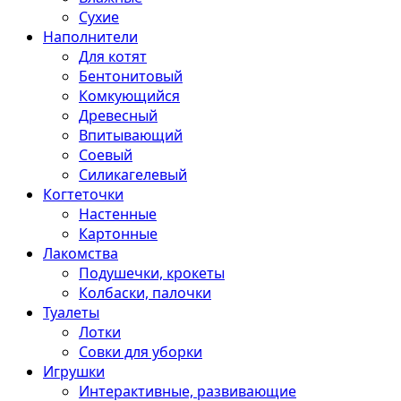
Сухие
Наполнители
Для котят
Бентонитовый
Комкующийся
Древесный
Впитывающий
Соевый
Силикагелевый
Когтеточки
Настенные
Картонные
Лакомства
Подушечки, крокеты
Колбаски, палочки
Туалеты
Лотки
Совки для уборки
Игрушки
Интерактивные, развивающие