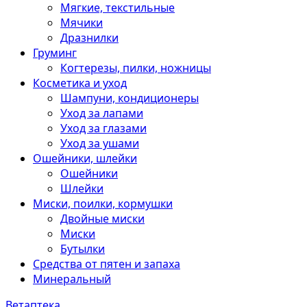
Мягкие, текстильные
Мячики
Дразнилки
Груминг
Когтерезы, пилки, ножницы
Косметика и уход
Шампуни, кондиционеры
Уход за лапами
Уход за глазами
Уход за ушами
Ошейники, шлейки
Ошейники
Шлейки
Миски, поилки, кормушки
Двойные миски
Миски
Бутылки
Средства от пятен и запаха
Минеральный
Ветаптека