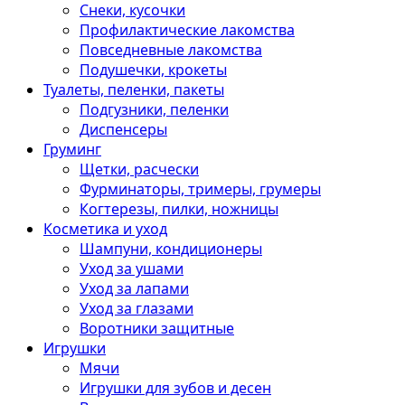
Снеки, кусочки
Профилактические лакомства
Повседневные лакомства
Подушечки, крокеты
Туалеты, пеленки, пакеты
Подгузники, пеленки
Диспенсеры
Груминг
Щетки, расчески
Фурминаторы, тримеры, грумеры
Когтерезы, пилки, ножницы
Косметика и уход
Шампуни, кондиционеры
Уход за ушами
Уход за лапами
Уход за глазами
Воротники защитные
Игрушки
Мячи
Игрушки для зубов и десен