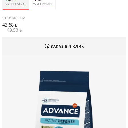
29.12 РУБ/КГ
25.90 РУБ/КГ
СТОИМОСТЬ:
43.68
BYN
49.53
BYN
ЗАКАЗ В 1 КЛИК