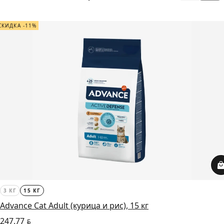
СКИДКА -11%
3 КГ
15 КГ
Advance Cat Adult (курица и рис), 15 кг
247.77
BYN