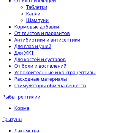
От блох и клещей
Таблетки
Капли
Шампуни
Кормовые добавки
От глистов и паразитов
Антибиотики и антисептики
Для глаз и ушей
Для ЖКТ
Для костей и суставов
От боли и воспалений
Успокоительные и контрацептивы
Расходные материалы
Стимуляторы обмена веществ
Рыбы, рептилии
Корма
Грызуны
Лакомства