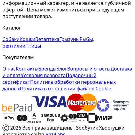
информационный характер, и не является публичной
офертой . Цена может измениться при следующем
поступлении товара.
Каталог
Собаки
Кошки
Ветаптека
Грызуны
Рыбы,
рептилии
Птицы
Покупателям
О нас
Контакты
Бренды
Блог
Вопросы и ответы
Доставка
и оплата
Условия возврата
Подарочный
сертификат
Политика обработки персональных
данных
Политика в отношении файлов Cookie
Ⓒ 2026 Все права защищены. Зообутик Хвостушки
Разработка сайта
VaziLabs