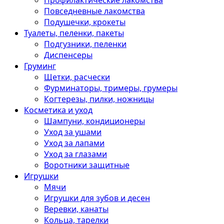
Профилактические лакомства
Повседневные лакомства
Подушечки, крокеты
Туалеты, пеленки, пакеты
Подгузники, пеленки
Диспенсеры
Груминг
Щетки, расчески
Фурминаторы, тримеры, грумеры
Когтерезы, пилки, ножницы
Косметика и уход
Шампуни, кондиционеры
Уход за ушами
Уход за лапами
Уход за глазами
Воротники защитные
Игрушки
Мячи
Игрушки для зубов и десен
Веревки, канаты
Кольца, тарелки