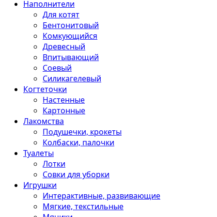
Наполнители
Для котят
Бентонитовый
Комкующийся
Древесный
Впитывающий
Соевый
Силикагелевый
Когтеточки
Настенные
Картонные
Лакомства
Подушечки, крокеты
Колбаски, палочки
Туалеты
Лотки
Совки для уборки
Игрушки
Интерактивные, развивающие
Мягкие, текстильные