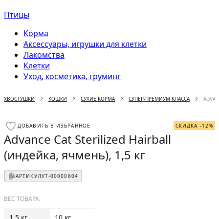
Птицы
Корма
Аксессуары, игрушки для клетки
Лакомства
Клетки
Уход, косметика, груминг
ХВОСТУШКИ
КОШКИ
СУХИЕ КОРМА
СУПЕР-ПРЕМИУМ КЛАССА
ADVAN
ДОБАВИТЬ В ИЗБРАННОЕ
СКИДКА -12%
Advance Cat Sterilized Hairball
(индейка, ячмень), 1,5 кг
АРТИКУЛ
УТ-00000804
ВЕС ТОВАРА:
1.5 кг
10 кг