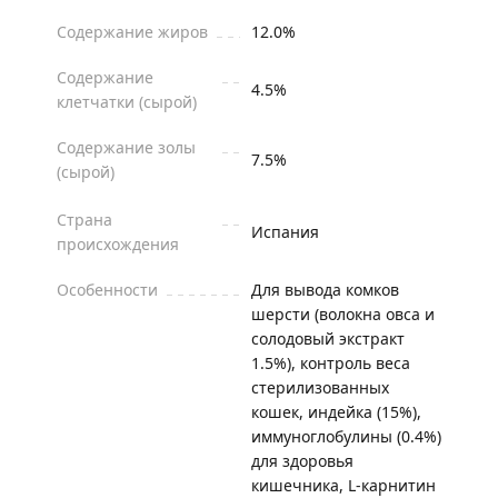
Содержание жиров
12.0%
Содержание
4.5%
клетчатки (сырой)
Содержание золы
7.5%
(сырой)
Страна
Испания
происхождения
Особенности
Для вывода комков
шерсти (волокна овса и
солодовый экстракт
1.5%), контроль веса
стерилизованных
кошек, индейка (15%),
иммуноглобулины (0.4%)
для здоровья
кишечника, L-карнитин