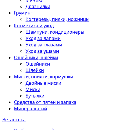
Мячики
Дразнилки
Груминг
Когтерезы, пилки, ножницы
Косметика и уход
Шампуни, кондиционеры
Уход за лапами
Уход за глазами
Уход за ушами
Ошейники, шлейки
Ошейники
Шлейки
Миски, поилки, кормушки
Двойные миски
Миски
Бутылки
Средства от пятен и запаха
Минеральный
Ветаптека