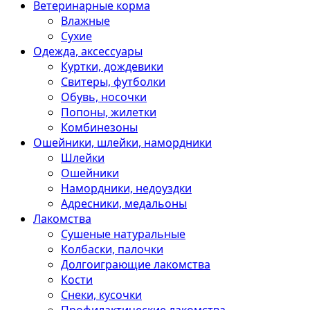
Ветеринарные корма
Влажные
Сухие
Одежда, аксессуары
Куртки, дождевики
Свитеры, футболки
Обувь, носочки
Попоны, жилетки
Комбинезоны
Ошейники, шлейки, намордники
Шлейки
Ошейники
Намордники, недоуздки
Адресники, медальоны
Лакомства
Сушеные натуральные
Колбаски, палочки
Долгоиграющие лакомства
Кости
Снеки, кусочки