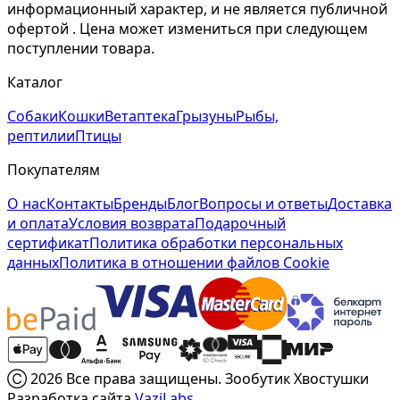
информационный характер, и не является публичной
офертой . Цена может измениться при следующем
поступлении товара.
Каталог
Собаки
Кошки
Ветаптека
Грызуны
Рыбы,
рептилии
Птицы
Покупателям
О нас
Контакты
Бренды
Блог
Вопросы и ответы
Доставка
и оплата
Условия возврата
Подарочный
сертификат
Политика обработки персональных
данных
Политика в отношении файлов Cookie
Ⓒ 2026 Все права защищены. Зообутик Хвостушки
Разработка сайта
VaziLabs