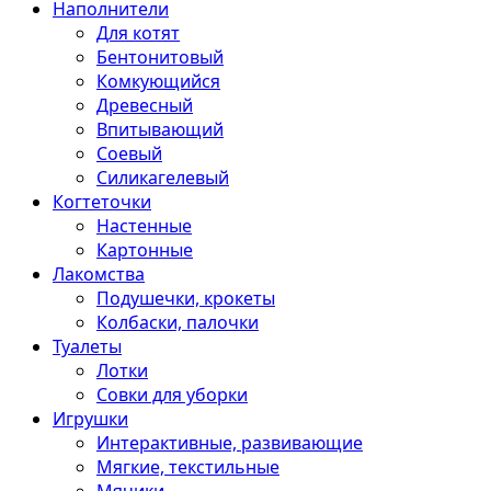
Наполнители
Для котят
Бентонитовый
Комкующийся
Древесный
Впитывающий
Соевый
Силикагелевый
Когтеточки
Настенные
Картонные
Лакомства
Подушечки, крокеты
Колбаски, палочки
Туалеты
Лотки
Совки для уборки
Игрушки
Интерактивные, развивающие
Мягкие, текстильные