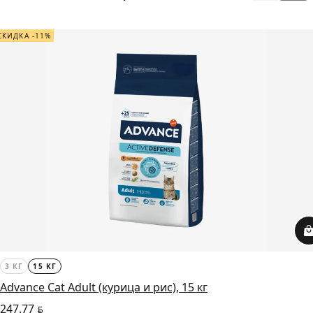
СКИДКА -11%
3 КГ
15 КГ
Advance Cat Adult (курица и рис), 15 кг
247.77
BYN