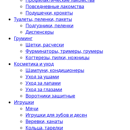
Профилактические лакомства
Повседневные лакомства
Подушечки, крокеты
Туалеты, пеленки, пакеты
Подгузники, пеленки
Диспенсеры
Груминг
Щетки, расчески
Фурминаторы, тримеры, грумеры
Когтерезы, пилки, ножницы
Косметика и уход
Шампуни, кондиционеры
Уход за ушами
Уход за лапами
Уход за глазами
Воротники защитные
Игрушки
Мячи
Игрушки для зубов и десен
Веревки, канаты
Кольца, тарелки