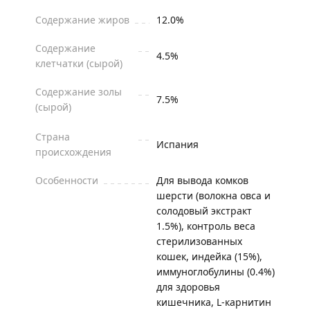
Содержание жиров
12.0%
Содержание
4.5%
клетчатки (сырой)
Содержание золы
7.5%
(сырой)
Страна
Испания
происхождения
Особенности
Для вывода комков
шерсти (волокна овса и
солодовый экстракт
1.5%), контроль веса
стерилизованных
кошек, индейка (15%),
иммуноглобулины (0.4%)
для здоровья
кишечника, L-карнитин