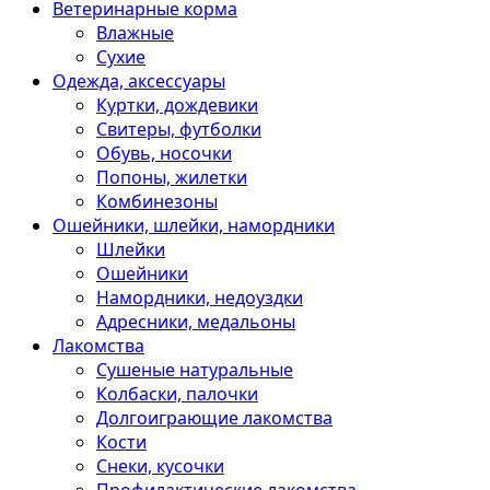
Ветеринарные корма
Влажные
Сухие
Одежда, аксессуары
Куртки, дождевики
Свитеры, футболки
Обувь, носочки
Попоны, жилетки
Комбинезоны
Ошейники, шлейки, намордники
Шлейки
Ошейники
Намордники, недоуздки
Адресники, медальоны
Лакомства
Сушеные натуральные
Колбаски, палочки
Долгоиграющие лакомства
Кости
Снеки, кусочки