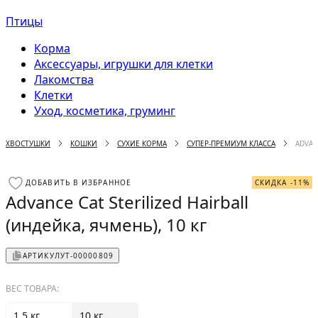
Птицы
Корма
Аксессуары, игрушки для клетки
Лакомства
Клетки
Уход, косметика, груминг
ХВОСТУШКИ
КОШКИ
СУХИЕ КОРМА
СУПЕР-ПРЕМИУМ КЛАССА
ADVAN
ДОБАВИТЬ В ИЗБРАННОЕ
СКИДКА -11%
Advance Cat Sterilized Hairball
(индейка, ячмень), 10 кг
АРТИКУЛ
УТ-00000809
ВЕС ТОВАРА:
1.5 кг
10 кг