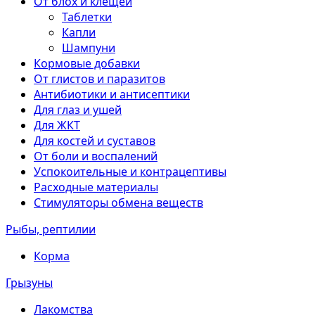
От блох и клещей
Таблетки
Капли
Шампуни
Кормовые добавки
От глистов и паразитов
Антибиотики и антисептики
Для глаз и ушей
Для ЖКТ
Для костей и суставов
От боли и воспалений
Успокоительные и контрацептивы
Расходные материалы
Стимуляторы обмена веществ
Рыбы, рептилии
Корма
Грызуны
Лакомства