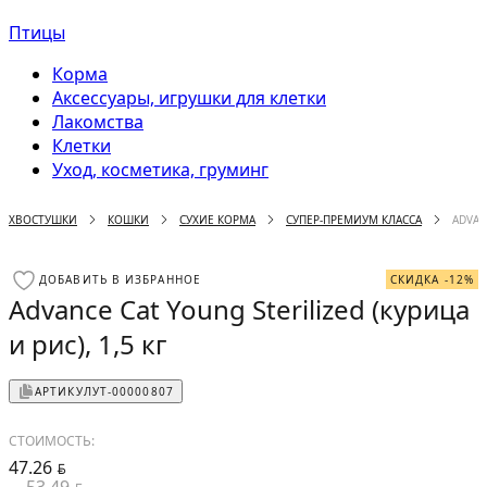
Птицы
Корма
Аксессуары, игрушки для клетки
Лакомства
Клетки
Уход, косметика, груминг
ХВОСТУШКИ
КОШКИ
СУХИЕ КОРМА
СУПЕР-ПРЕМИУМ КЛАССА
ADVAN
ДОБАВИТЬ В ИЗБРАННОЕ
СКИДКА -12%
Advance Cat Young Sterilized (курица
и рис), 1,5 кг
АРТИКУЛ
УТ-00000807
СТОИМОСТЬ:
47.26
BYN