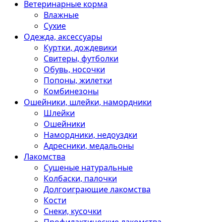
Ветеринарные корма
Влажные
Сухие
Одежда, аксессуары
Куртки, дождевики
Свитеры, футболки
Обувь, носочки
Попоны, жилетки
Комбинезоны
Ошейники, шлейки, намордники
Шлейки
Ошейники
Намордники, недоуздки
Адресники, медальоны
Лакомства
Сушеные натуральные
Колбаски, палочки
Долгоиграющие лакомства
Кости
Снеки, кусочки