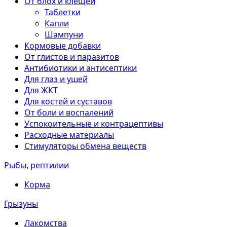
От блох и клещей
Таблетки
Капли
Шампуни
Кормовые добавки
От глистов и паразитов
Антибиотики и антисептики
Для глаз и ушей
Для ЖКТ
Для костей и суставов
От боли и воспалений
Успокоительные и контрацептивы
Расходные материалы
Стимуляторы обмена веществ
Рыбы, рептилии
Корма
Грызуны
Лакомства