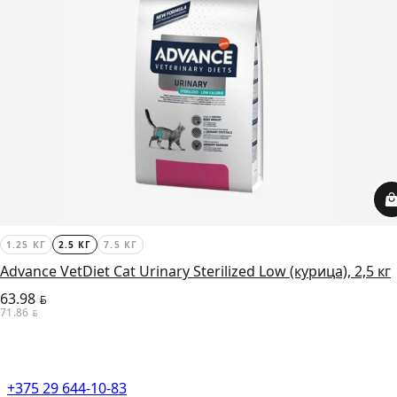
1.25 КГ
2.5 КГ
7.5 КГ
Advance VetDiet Cat Urinary Sterilized Low (курица), 2,5 кг
63.98
BYN
71.86
BYN
+375 29 644-10-83