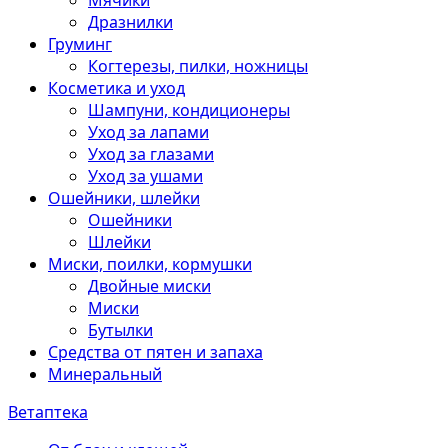
Мячики
Дразнилки
Груминг
Когтерезы, пилки, ножницы
Косметика и уход
Шампуни, кондиционеры
Уход за лапами
Уход за глазами
Уход за ушами
Ошейники, шлейки
Ошейники
Шлейки
Миски, поилки, кормушки
Двойные миски
Миски
Бутылки
Средства от пятен и запаха
Минеральный
Ветаптека