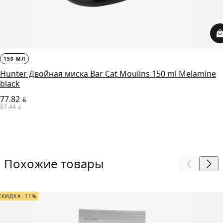
150 МЛ
Hunter Двойная миска Bar Cat Moulins 150 ml Melamine
black
77.82
BYN
87.44
BYN
Похожие товары
СКИДКА -11%