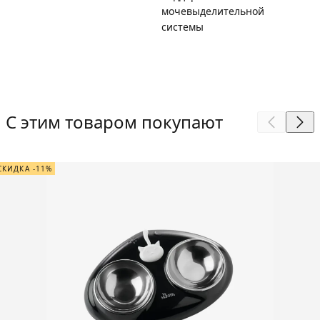
мочевыделительной
системы
С этим товаром покупают
СКИДКА -11%