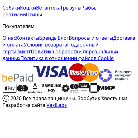
Собаки
Кошки
Ветаптека
Грызуны
Рыбы,
рептилии
Птицы
Покупателям
О нас
Контакты
Бренды
Блог
Вопросы и ответы
Доставка
и оплата
Условия возврата
Подарочный
сертификат
Политика обработки персональных
данных
Политика в отношении файлов Cookie
Ⓒ 2026 Все права защищены. Зообутик Хвостушки
Разработка сайта
VaziLabs