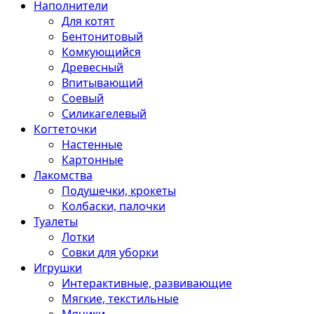
Наполнители
Для котят
Бентонитовый
Комкующийся
Древесный
Впитывающий
Соевый
Силикагелевый
Когтеточки
Настенные
Картонные
Лакомства
Подушечки, крокеты
Колбаски, палочки
Туалеты
Лотки
Совки для уборки
Игрушки
Интерактивные, развивающие
Мягкие, текстильные