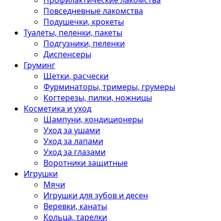
Профилактические лакомства
Повседневные лакомства
Подушечки, крокеты
Туалеты, пеленки, пакеты
Подгузники, пеленки
Диспенсеры
Груминг
Щетки, расчески
Фурминаторы, тримеры, грумеры
Когтерезы, пилки, ножницы
Косметика и уход
Шампуни, кондиционеры
Уход за ушами
Уход за лапами
Уход за глазами
Воротники защитные
Игрушки
Мячи
Игрушки для зубов и десен
Веревки, канаты
Кольца, тарелки