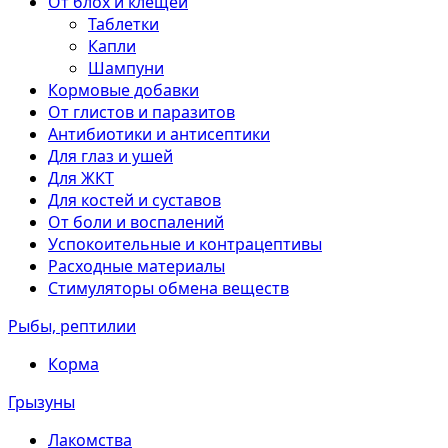
От блох и клещей
Таблетки
Капли
Шампуни
Кормовые добавки
От глистов и паразитов
Антибиотики и антисептики
Для глаз и ушей
Для ЖКТ
Для костей и суставов
От боли и воспалений
Успокоительные и контрацептивы
Расходные материалы
Стимуляторы обмена веществ
Рыбы, рептилии
Корма
Грызуны
Лакомства