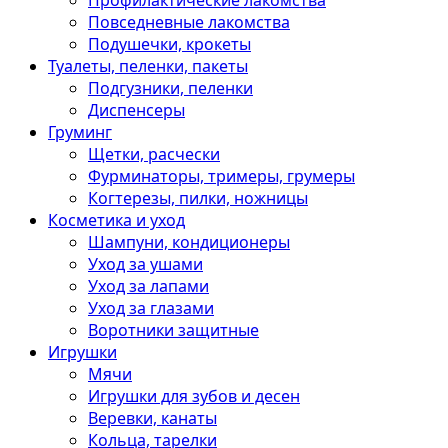
Профилактические лакомства
Повседневные лакомства
Подушечки, крокеты
Туалеты, пеленки, пакеты
Подгузники, пеленки
Диспенсеры
Груминг
Щетки, расчески
Фурминаторы, тримеры, грумеры
Когтерезы, пилки, ножницы
Косметика и уход
Шампуни, кондиционеры
Уход за ушами
Уход за лапами
Уход за глазами
Воротники защитные
Игрушки
Мячи
Игрушки для зубов и десен
Веревки, канаты
Кольца, тарелки