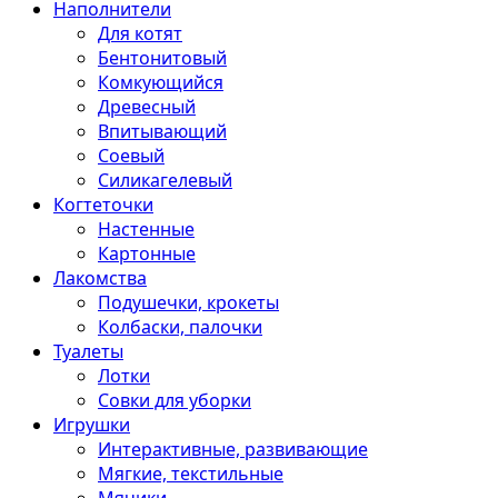
Наполнители
Для котят
Бентонитовый
Комкующийся
Древесный
Впитывающий
Соевый
Силикагелевый
Когтеточки
Настенные
Картонные
Лакомства
Подушечки, крокеты
Колбаски, палочки
Туалеты
Лотки
Совки для уборки
Игрушки
Интерактивные, развивающие
Мягкие, текстильные