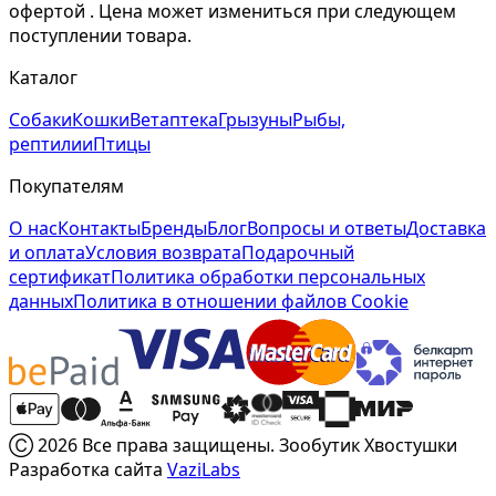
офертой . Цена может измениться при следующем
поступлении товара.
Каталог
Собаки
Кошки
Ветаптека
Грызуны
Рыбы,
рептилии
Птицы
Покупателям
О нас
Контакты
Бренды
Блог
Вопросы и ответы
Доставка
и оплата
Условия возврата
Подарочный
сертификат
Политика обработки персональных
данных
Политика в отношении файлов Cookie
Ⓒ 2026 Все права защищены. Зообутик Хвостушки
Разработка сайта
VaziLabs