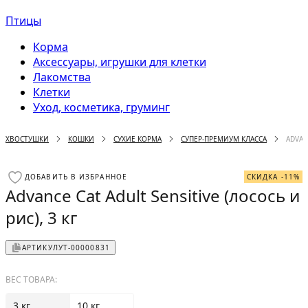
Птицы
Корма
Аксессуары, игрушки для клетки
Лакомства
Клетки
Уход, косметика, груминг
ХВОСТУШКИ
КОШКИ
СУХИЕ КОРМА
СУПЕР-ПРЕМИУМ КЛАССА
ADVAN
ДОБАВИТЬ В ИЗБРАННОЕ
СКИДКА -11%
Advance Cat Adult Sensitive (лосось и
рис), 3 кг
АРТИКУЛ
УТ-00000831
ВЕС ТОВАРА:
3 кг
10 кг