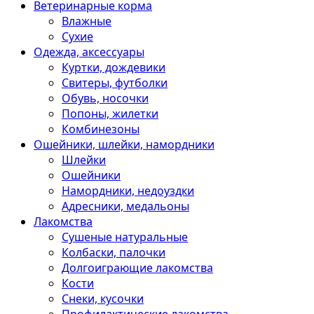
Ветеринарные корма
Влажные
Сухие
Одежда, аксессуары
Куртки, дождевики
Свитеры, футболки
Обувь, носочки
Попоны, жилетки
Комбинезоны
Ошейники, шлейки, намордники
Шлейки
Ошейники
Намордники, недоуздки
Адресники, медальоны
Лакомства
Сушеные натуральные
Колбаски, палочки
Долгоиграющие лакомства
Кости
Снеки, кусочки