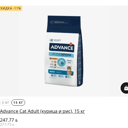
СКИДКА -11%
3 КГ
15 КГ
Advance Cat Adult (курица и рис), 15 кг
247.77
BYN
277.75
BYN