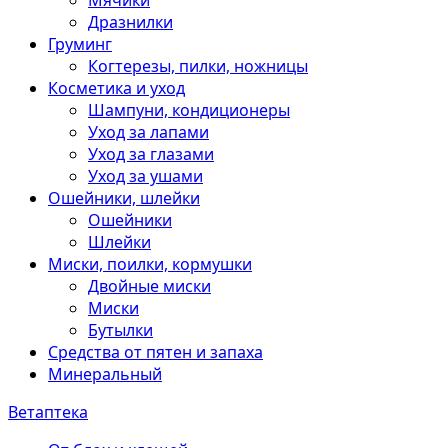
Мячики
Дразнилки
Груминг
Когтерезы, пилки, ножницы
Косметика и уход
Шампуни, кондиционеры
Уход за лапами
Уход за глазами
Уход за ушами
Ошейники, шлейки
Ошейники
Шлейки
Миски, поилки, кормушки
Двойные миски
Миски
Бутылки
Средства от пятен и запаха
Минеральный
Ветаптека