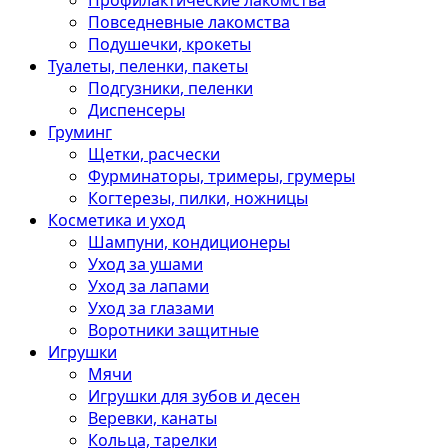
Профилактические лакомства
Повседневные лакомства
Подушечки, крокеты
Туалеты, пеленки, пакеты
Подгузники, пеленки
Диспенсеры
Груминг
Щетки, расчески
Фурминаторы, тримеры, грумеры
Когтерезы, пилки, ножницы
Косметика и уход
Шампуни, кондиционеры
Уход за ушами
Уход за лапами
Уход за глазами
Воротники защитные
Игрушки
Мячи
Игрушки для зубов и десен
Веревки, канаты
Кольца, тарелки