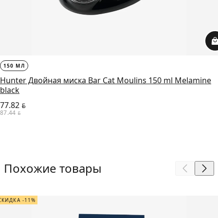
150 МЛ
Hunter Двойная миска Bar Cat Moulins 150 ml Melamine
black
77.82
BYN
87.44
BYN
Похожие товары
СКИДКА -11%