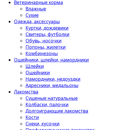
Ветеринарные корма
Влажные
Сухие
Одежда, аксессуары
Куртки, дождевики
Свитеры, футболки
Обувь, носочки
Попоны, жилетки
Комбинезоны
Ошейники, шлейки, намордники
Шлейки
Ошейники
Намордники, недоуздки
Адресники, медальоны
Лакомства
Сушеные натуральные
Колбаски, палочки
Долгоиграющие лакомства
Кости
Снеки, кусочки