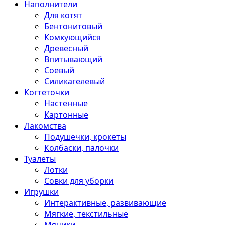
Наполнители
Для котят
Бентонитовый
Комкующийся
Древесный
Впитывающий
Соевый
Силикагелевый
Когтеточки
Настенные
Картонные
Лакомства
Подушечки, крокеты
Колбаски, палочки
Туалеты
Лотки
Совки для уборки
Игрушки
Интерактивные, развивающие
Мягкие, текстильные