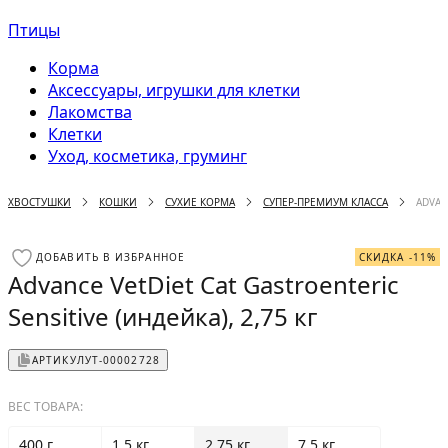
Птицы
Корма
Аксессуары, игрушки для клетки
Лакомства
Клетки
Уход, косметика, груминг
ХВОСТУШКИ
КОШКИ
СУХИЕ КОРМА
СУПЕР-ПРЕМИУМ КЛАССА
ADVAN
ДОБАВИТЬ В ИЗБРАННОЕ
СКИДКА -11%
Advance VetDiet Cat Gastroenteric
Sensitive (индейка), 2,75 кг
АРТИКУЛ
УТ-00002728
ВЕС ТОВАРА:
400 г
1.5 кг
2.75 кг
7.5 кг