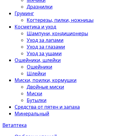
Мячики
Дразнилки
Груминг
Когтерезы, пилки, ножницы
Косметика и уход
Шампуни, кондиционеры
Уход за лапами
Уход за глазами
Уход за ушами
Ошейники, шлейки
Ошейники
Шлейки
Миски, поилки, кормушки
Двойные миски
Миски
Бутылки
Средства от пятен и запаха
Минеральный
Ветаптека