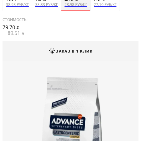
38.93 РУБ/КГ
33.83 РУБ/КГ
28.98 РУБ/КГ
27.10 РУБ/КГ
СТОИМОСТЬ:
79.70
BYN
89.51
BYN
ЗАКАЗ В 1 КЛИК