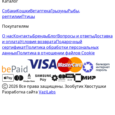
Каталог
Собаки
Кошки
Ветаптека
Грызуны
Рыбы,
рептилии
Птицы
Покупателям
О нас
Контакты
Бренды
Блог
Вопросы и ответы
Доставка
и оплата
Условия возврата
Подарочный
сертификат
Политика обработки персональных
данных
Политика в отношении файлов Cookie
Ⓒ 2026 Все права защищены. Зообутик Хвостушки
Разработка сайта
VaziLabs