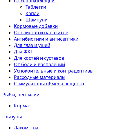
От блох и клещей
Таблетки
Капли
Шампуни
Кормовые добавки
От глистов и паразитов
Антибиотики и антисептики
Для глаз и ушей
Для ЖКТ
Для костей и суставов
От боли и воспалений
Успокоительные и контрацептивы
Расходные материалы
Стимуляторы обмена веществ
Рыбы, рептилии
Корма
Грызуны
Лакомства