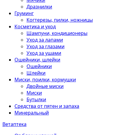
Мячики
Дразнилки
Груминг
Когтерезы, пилки, ножницы
Косметика и уход
Шампуни, кондиционеры
Уход за лапами
Уход за глазами
Уход за ушами
Ошейники, шлейки
Ошейники
Шлейки
Миски, поилки, кормушки
Двойные миски
Миски
Бутылки
Средства от пятен и запаха
Минеральный
Ветаптека