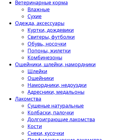
Ветеринарные корма
Влажные
Сухие
Одежда, аксессуары
Куртки, дождевики
Свитеры, футболки
Обувь, носочки
Попоны, жилетки
Комбинезоны
Ошейники, шлейки, намордники
Шлейки
Ошейники
Намордники, недоуздки
Адресники, медальоны
Лакомства
Сушеные натуральные
Колбаски, палочки
Долгоиграющие лакомства
Кости
Снеки, кусочки