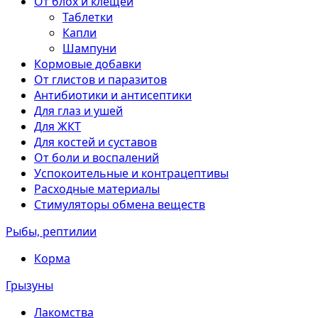
От блох и клещей
Таблетки
Капли
Шампуни
Кормовые добавки
От глистов и паразитов
Антибиотики и антисептики
Для глаз и ушей
Для ЖКТ
Для костей и суставов
От боли и воспалений
Успокоительные и контрацептивы
Расходные материалы
Стимуляторы обмена веществ
Рыбы, рептилии
Корма
Грызуны
Лакомства