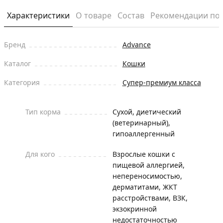
Характеристики
О товаре
Состав
Рекомендации по
Бренд
Advance
Каталог
Кошки
Категория
Супер-премиум класса
Тип корма
Сухой, диетический
(ветеринарный),
гипоаллергенный
Для кого
Взрослые кошки с
пищевой аллергией,
непереносимостью,
дерматитами, ЖКТ
расстройствами, ВЗК,
экзокринной
недостаточностью