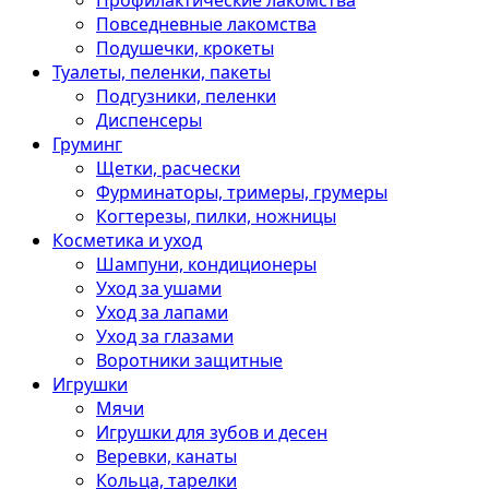
Профилактические лакомства
Повседневные лакомства
Подушечки, крокеты
Туалеты, пеленки, пакеты
Подгузники, пеленки
Диспенсеры
Груминг
Щетки, расчески
Фурминаторы, тримеры, грумеры
Когтерезы, пилки, ножницы
Косметика и уход
Шампуни, кондиционеры
Уход за ушами
Уход за лапами
Уход за глазами
Воротники защитные
Игрушки
Мячи
Игрушки для зубов и десен
Веревки, канаты
Кольца, тарелки