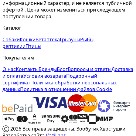
информационный характер, и не является публичной
офертой . Цена может измениться при следующем
поступлении товара.
Каталог
Собаки
Кошки
Ветаптека
Грызуны
Рыбы,
рептилии
Птицы
Покупателям
О нас
Контакты
Бренды
Блог
Вопросы и ответы
Доставка
и оплата
Условия возврата
Подарочный
сертификат
Политика обработки персональных
данных
Политика в отношении файлов Cookie
Ⓒ 2026 Все права защищены. Зообутик Хвостушки
Разработка сайта
VaziLabs