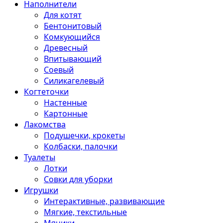
Наполнители
Для котят
Бентонитовый
Комкующийся
Древесный
Впитывающий
Соевый
Силикагелевый
Когтеточки
Настенные
Картонные
Лакомства
Подушечки, крокеты
Колбаски, палочки
Туалеты
Лотки
Совки для уборки
Игрушки
Интерактивные, развивающие
Мягкие, текстильные