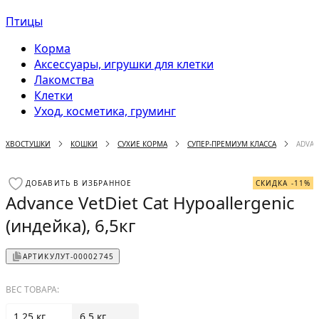
Птицы
Корма
Аксессуары, игрушки для клетки
Лакомства
Клетки
Уход, косметика, груминг
ХВОСТУШКИ
КОШКИ
СУХИЕ КОРМА
СУПЕР-ПРЕМИУМ КЛАССА
ADVAN
ДОБАВИТЬ В ИЗБРАННОЕ
СКИДКА -11%
Advance VetDiet Cat Hypoallergenic
(индейка), 6,5кг
АРТИКУЛ
УТ-00002745
ВЕС ТОВАРА:
1.25 кг
6.5 кг