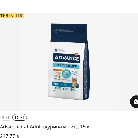
СКИДКА -11%
3 КГ
15 КГ
Advance Cat Adult (курица и рис), 15 кг
247.77
BYN