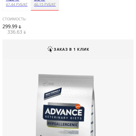
47.44 РУБ/КГ
46.15 РУБ/КГ
СТОИМОСТЬ:
299.99
BYN
336.63
BYN
ЗАКАЗ В 1 КЛИК