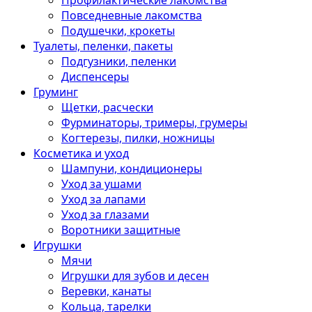
Профилактические лакомства
Повседневные лакомства
Подушечки, крокеты
Туалеты, пеленки, пакеты
Подгузники, пеленки
Диспенсеры
Груминг
Щетки, расчески
Фурминаторы, тримеры, грумеры
Когтерезы, пилки, ножницы
Косметика и уход
Шампуни, кондиционеры
Уход за ушами
Уход за лапами
Уход за глазами
Воротники защитные
Игрушки
Мячи
Игрушки для зубов и десен
Веревки, канаты
Кольца, тарелки