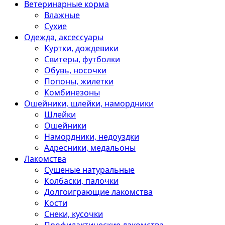
Ветеринарные корма
Влажные
Сухие
Одежда, аксессуары
Куртки, дождевики
Свитеры, футболки
Обувь, носочки
Попоны, жилетки
Комбинезоны
Ошейники, шлейки, намордники
Шлейки
Ошейники
Намордники, недоуздки
Адресники, медальоны
Лакомства
Сушеные натуральные
Колбаски, палочки
Долгоиграющие лакомства
Кости
Снеки, кусочки