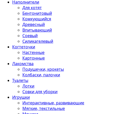
Наполнители
Для котят
Бентонитовый
Комкующийся
Древесный
Впитывающий
Соевый
Силикагелевый
Когтеточки
Настенные
Картонные
Лакомства
Подушечки, крокеты
Колбаски, палочки
Туалеты
Лотки
Совки для уборки
Игрушки
Интерактивные, развивающие
Мягкие, текстильные