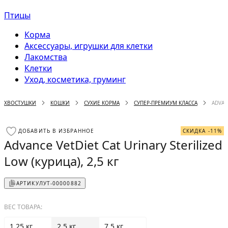
Птицы
Корма
Аксессуары, игрушки для клетки
Лакомства
Клетки
Уход, косметика, груминг
ХВОСТУШКИ
КОШКИ
СУХИЕ КОРМА
СУПЕР-ПРЕМИУМ КЛАССА
ADVAN
ДОБАВИТЬ В ИЗБРАННОЕ
СКИДКА -11%
Advance VetDiet Cat Urinary Sterilized
Low (курица), 2,5 кг
АРТИКУЛ
УТ-00000882
ВЕС ТОВАРА:
1.25 кг
2.5 кг
7.5 кг