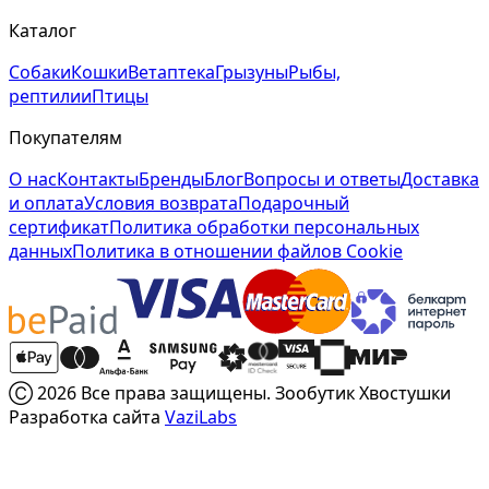
Каталог
Собаки
Кошки
Ветаптека
Грызуны
Рыбы,
рептилии
Птицы
Покупателям
О нас
Контакты
Бренды
Блог
Вопросы и ответы
Доставка
и оплата
Условия возврата
Подарочный
сертификат
Политика обработки персональных
данных
Политика в отношении файлов Cookie
Ⓒ 2026 Все права защищены. Зообутик Хвостушки
Разработка сайта
VaziLabs