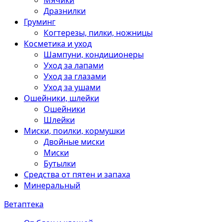
Мячики
Дразнилки
Груминг
Когтерезы, пилки, ножницы
Косметика и уход
Шампуни, кондиционеры
Уход за лапами
Уход за глазами
Уход за ушами
Ошейники, шлейки
Ошейники
Шлейки
Миски, поилки, кормушки
Двойные миски
Миски
Бутылки
Средства от пятен и запаха
Минеральный
Ветаптека