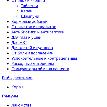
От блох и клещей
Таблетки
Капли
Шампуни
Кормовые добавки
От глистов и паразитов
Антибиотики и антисептики
Для глаз и ушей
Для ЖКТ
Для костей и суставов
От боли и воспалений
Успокоительные и контрацептивы
Расходные материалы
Стимуляторы обмена веществ
Рыбы, рептилии
Корма
Грызуны
Лакомства