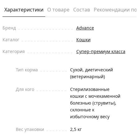
Характеристики
О товаре
Состав
Рекомендации по
Бренд
Advance
Каталог
Кошки
Категория
Супер-премиум класса
Тип корма
Сухой, диетический
(ветеринарный)
Для кого
Стерилизованные
кошки с мочекаменной
болезнью (струвиты),
склонные к
избыточному весу
Вес упаковки
2,5 кг