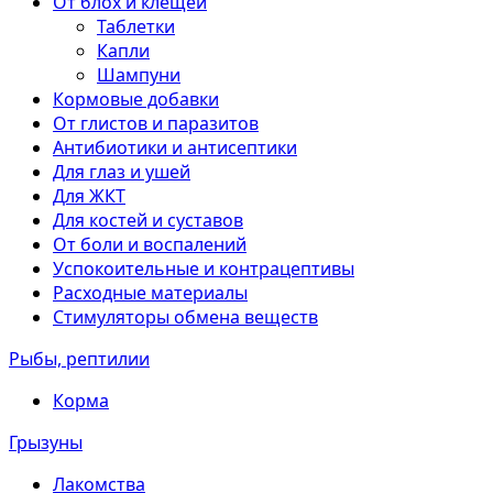
От блох и клещей
Таблетки
Капли
Шампуни
Кормовые добавки
От глистов и паразитов
Антибиотики и антисептики
Для глаз и ушей
Для ЖКТ
Для костей и суставов
От боли и воспалений
Успокоительные и контрацептивы
Расходные материалы
Стимуляторы обмена веществ
Рыбы, рептилии
Корма
Грызуны
Лакомства