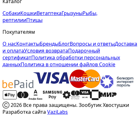
Каталог
Собаки
Кошки
Ветаптека
Грызуны
Рыбы,
рептилии
Птицы
Покупателям
О нас
Контакты
Бренды
Блог
Вопросы и ответы
Доставка
и оплата
Условия возврата
Подарочный
сертификат
Политика обработки персональных
данных
Политика в отношении файлов Cookie
Ⓒ 2026 Все права защищены. Зообутик Хвостушки
Разработка сайта
VaziLabs