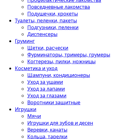
Профилактические лакомства
Повседневные лакомства
Подушечки, крокеты
Туалеты, пеленки, пакеты
Подгузники, пеленки
Диспенсеры
Груминг
Щетки, расчески
Фурминаторы, тримеры, грумеры
Когтерезы, пилки, ножницы
Косметика и уход
Шампуни, кондиционеры
Уход за ушами
Уход за лапами
Уход за глазами
Воротники защитные
Игрушки
Мячи
Игрушки для зубов и десен
Веревки, канаты
Кольца, тарелки