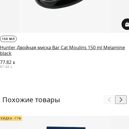
150 МЛ
Hunter Двойная миска Bar Cat Moulins 150 ml Melamine
black
77.82
BYN
87.44
BYN
Похожие товары
СКИДКА -11%