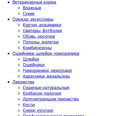
Ветеринарные корма
Влажные
Сухие
Одежда, аксессуары
Куртки, дождевики
Свитеры, футболки
Обувь, носочки
Попоны, жилетки
Комбинезоны
Ошейники, шлейки, намордники
Шлейки
Ошейники
Намордники, недоуздки
Адресники, медальоны
Лакомства
Сушеные натуральные
Колбаски, палочки
Долгоиграющие лакомства
Кости
Снеки, кусочки