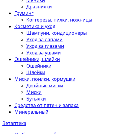
Мячики
Дразнилки
Груминг
Когтерезы, пилки, ножницы
Косметика и уход
Шампуни, кондиционеры
Уход за лапами
Уход за глазами
Уход за ушами
Ошейники, шлейки
Ошейники
Шлейки
Миски, поилки, кормушки
Двойные миски
Миски
Бутылки
Средства от пятен и запаха
Минеральный
Ветаптека