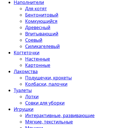
Наполнители
Для котят
Бентонитовый
Комкующийся
Древесный
Впитывающий
Соевый
Силикагелевый
Когтеточки
Настенные
Картонные
Лакомства
Подушечки, крокеты
Колбаски, палочки
Туалеты
Лотки
Совки для уборки
Игрушки
Интерактивные, развивающие
Мягкие, текстильные