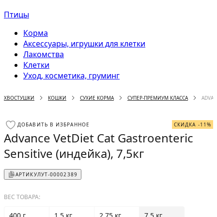
Птицы
Корма
Аксессуары, игрушки для клетки
Лакомства
Клетки
Уход, косметика, груминг
ХВОСТУШКИ
КОШКИ
СУХИЕ КОРМА
СУПЕР-ПРЕМИУМ КЛАССА
ADVAN
ДОБАВИТЬ В ИЗБРАННОЕ
СКИДКА -11%
Advance VetDiet Cat Gastroenteric
Sensitive (индейка), 7,5кг
АРТИКУЛ
УТ-00002389
ВЕС ТОВАРА:
400 г
1.5 кг
2.75 кг
7.5 кг