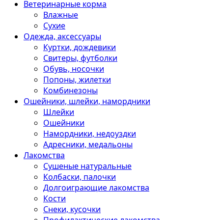
Ветеринарные корма
Влажные
Сухие
Одежда, аксессуары
Куртки, дождевики
Свитеры, футболки
Обувь, носочки
Попоны, жилетки
Комбинезоны
Ошейники, шлейки, намордники
Шлейки
Ошейники
Намордники, недоуздки
Адресники, медальоны
Лакомства
Сушеные натуральные
Колбаски, палочки
Долгоиграющие лакомства
Кости
Снеки, кусочки