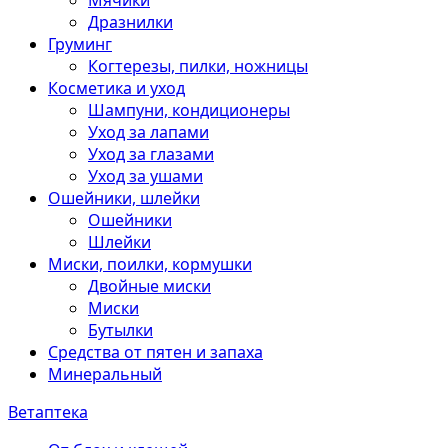
Мячики
Дразнилки
Груминг
Когтерезы, пилки, ножницы
Косметика и уход
Шампуни, кондиционеры
Уход за лапами
Уход за глазами
Уход за ушами
Ошейники, шлейки
Ошейники
Шлейки
Миски, поилки, кормушки
Двойные миски
Миски
Бутылки
Средства от пятен и запаха
Минеральный
Ветаптека