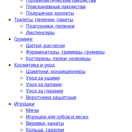
Профилактические лакомства
Повседневные лакомства
Подушечки, крокеты
Туалеты, пеленки, пакеты
Подгузники, пеленки
Диспенсеры
Груминг
Щетки, расчески
Фурминаторы, тримеры, грумеры
Когтерезы, пилки, ножницы
Косметика и уход
Шампуни, кондиционеры
Уход за ушами
Уход за лапами
Уход за глазами
Воротники защитные
Игрушки
Мячи
Игрушки для зубов и десен
Веревки, канаты
Кольца, тарелки