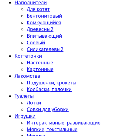
Наполнители
Для котят
Бентонитовый
Комкующийся
Древесный
Впитывающий
Соевый
Силикагелевый
Когтеточки
Настенные
Картонные
Лакомства
Подушечки, крокеты
Колбаски, палочки
Туалеты
Лотки
Совки для уборки
Игрушки
Интерактивные, развивающие
Мягкие, текстильные