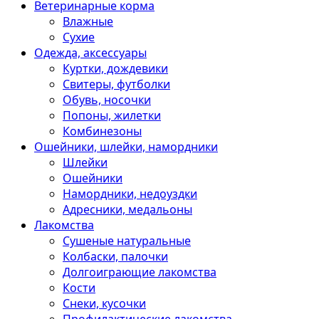
Ветеринарные корма
Влажные
Сухие
Одежда, аксессуары
Куртки, дождевики
Свитеры, футболки
Обувь, носочки
Попоны, жилетки
Комбинезоны
Ошейники, шлейки, намордники
Шлейки
Ошейники
Намордники, недоуздки
Адресники, медальоны
Лакомства
Сушеные натуральные
Колбаски, палочки
Долгоиграющие лакомства
Кости
Снеки, кусочки