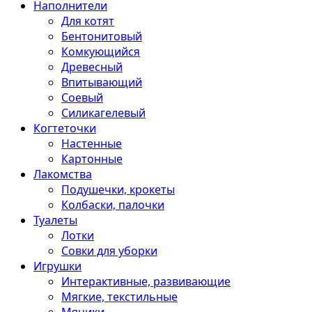
Наполнители
Для котят
Бентонитовый
Комкующийся
Древесный
Впитывающий
Соевый
Силикагелевый
Когтеточки
Настенные
Картонные
Лакомства
Подушечки, крокеты
Колбаски, палочки
Туалеты
Лотки
Совки для уборки
Игрушки
Интерактивные, развивающие
Мягкие, текстильные