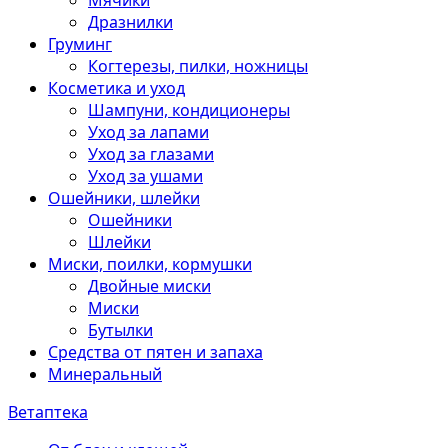
Мячики
Дразнилки
Груминг
Когтерезы, пилки, ножницы
Косметика и уход
Шампуни, кондиционеры
Уход за лапами
Уход за глазами
Уход за ушами
Ошейники, шлейки
Ошейники
Шлейки
Миски, поилки, кормушки
Двойные миски
Миски
Бутылки
Средства от пятен и запаха
Минеральный
Ветаптека