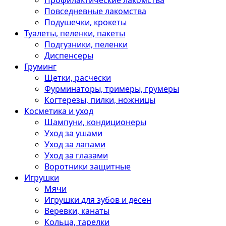
Профилактические лакомства
Повседневные лакомства
Подушечки, крокеты
Туалеты, пеленки, пакеты
Подгузники, пеленки
Диспенсеры
Груминг
Щетки, расчески
Фурминаторы, тримеры, грумеры
Когтерезы, пилки, ножницы
Косметика и уход
Шампуни, кондиционеры
Уход за ушами
Уход за лапами
Уход за глазами
Воротники защитные
Игрушки
Мячи
Игрушки для зубов и десен
Веревки, канаты
Кольца, тарелки