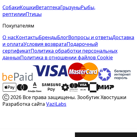
Собаки
Кошки
Ветаптека
Грызуны
Рыбы,
рептилии
Птицы
Покупателям
О нас
Контакты
Бренды
Блог
Вопросы и ответы
Доставка
и оплата
Условия возврата
Подарочный
сертификат
Политика обработки персональных
данных
Политика в отношении файлов Cookie
Ⓒ 2026 Все права защищены. Зообутик Хвостушки
Разработка сайта
VaziLabs