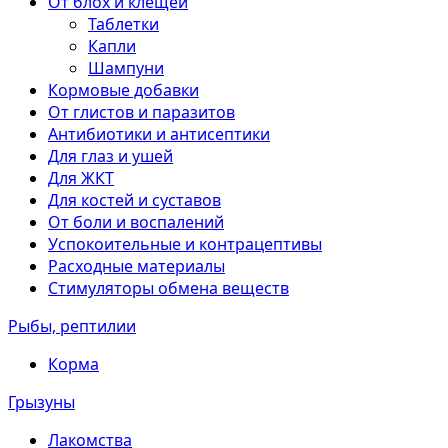
От блох и клещей
Таблетки
Капли
Шампуни
Кормовые добавки
От глистов и паразитов
Антибиотики и антисептики
Для глаз и ушей
Для ЖКТ
Для костей и суставов
От боли и воспалений
Успокоительные и контрацептивы
Расходные материалы
Стимуляторы обмена веществ
Рыбы, рептилии
Корма
Грызуны
Лакомства