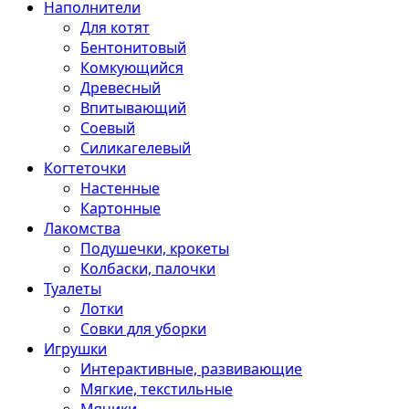
Наполнители
Для котят
Бентонитовый
Комкующийся
Древесный
Впитывающий
Соевый
Силикагелевый
Когтеточки
Настенные
Картонные
Лакомства
Подушечки, крокеты
Колбаски, палочки
Туалеты
Лотки
Совки для уборки
Игрушки
Интерактивные, развивающие
Мягкие, текстильные