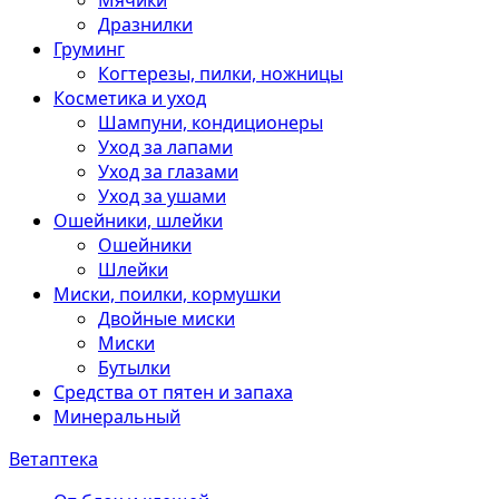
Мячики
Дразнилки
Груминг
Когтерезы, пилки, ножницы
Косметика и уход
Шампуни, кондиционеры
Уход за лапами
Уход за глазами
Уход за ушами
Ошейники, шлейки
Ошейники
Шлейки
Миски, поилки, кормушки
Двойные миски
Миски
Бутылки
Средства от пятен и запаха
Минеральный
Ветаптека