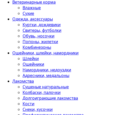
Ветеринарные корма
Влажные
Сухие
Одежда, аксессуары
Куртки, дождевики
Свитеры, футболки
Обувь, носочки
Попоны, жилетки
Комбинезоны
Ошейники, шлейки, намордники
Шлейки
Ошейники
Намордники, недоуздки
Адресники, медальоны
Лакомства
Сушеные натуральные
Колбаски, палочки
Долгоиграющие лакомства
Кости
Снеки, кусочки