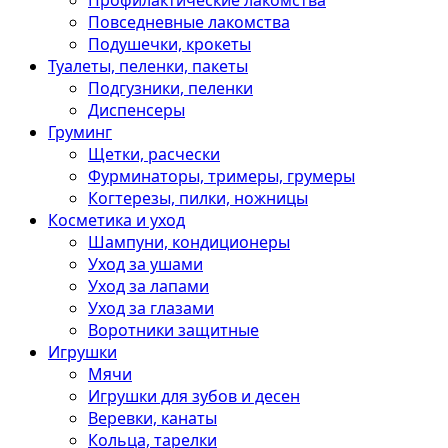
Профилактические лакомства
Повседневные лакомства
Подушечки, крокеты
Туалеты, пеленки, пакеты
Подгузники, пеленки
Диспенсеры
Груминг
Щетки, расчески
Фурминаторы, тримеры, грумеры
Когтерезы, пилки, ножницы
Косметика и уход
Шампуни, кондиционеры
Уход за ушами
Уход за лапами
Уход за глазами
Воротники защитные
Игрушки
Мячи
Игрушки для зубов и десен
Веревки, канаты
Кольца, тарелки