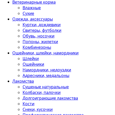
Ветеринарные корма
Влажные
Сухие
Одежда, аксессуары
Куртки, дождевики
Свитеры, футболки
Обувь, носочки
Попоны, жилетки
Комбинезоны
Ошейники, шлейки, намордники
Шлейки
Ошейники
Намордники, недоуздки
Адресники, медальоны
Лакомства
Сушеные натуральные
Колбаски, палочки
Долгоиграющие лакомства
Кости
Снеки, кусочки