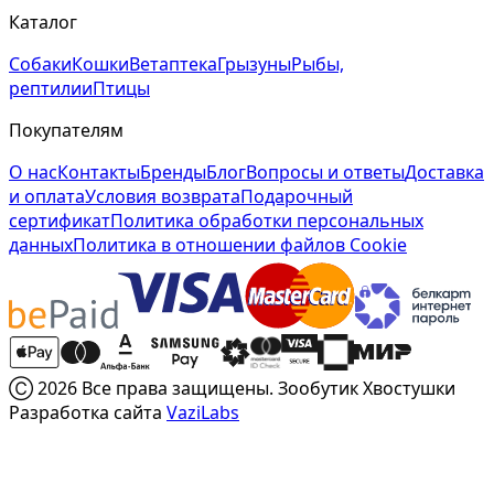
Каталог
Собаки
Кошки
Ветаптека
Грызуны
Рыбы,
рептилии
Птицы
Покупателям
О нас
Контакты
Бренды
Блог
Вопросы и ответы
Доставка
и оплата
Условия возврата
Подарочный
сертификат
Политика обработки персональных
данных
Политика в отношении файлов Cookie
Ⓒ 2026 Все права защищены. Зообутик Хвостушки
Разработка сайта
VaziLabs