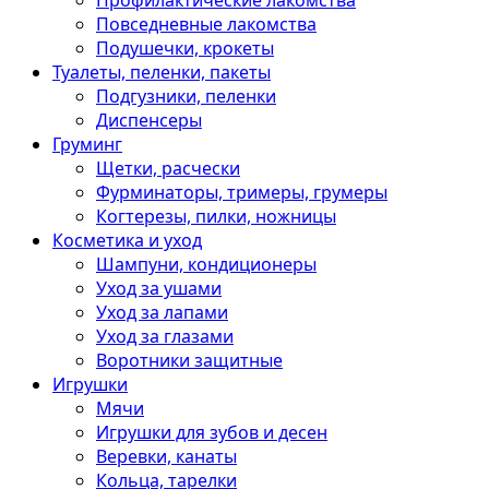
Профилактические лакомства
Повседневные лакомства
Подушечки, крокеты
Туалеты, пеленки, пакеты
Подгузники, пеленки
Диспенсеры
Груминг
Щетки, расчески
Фурминаторы, тримеры, грумеры
Когтерезы, пилки, ножницы
Косметика и уход
Шампуни, кондиционеры
Уход за ушами
Уход за лапами
Уход за глазами
Воротники защитные
Игрушки
Мячи
Игрушки для зубов и десен
Веревки, канаты
Кольца, тарелки