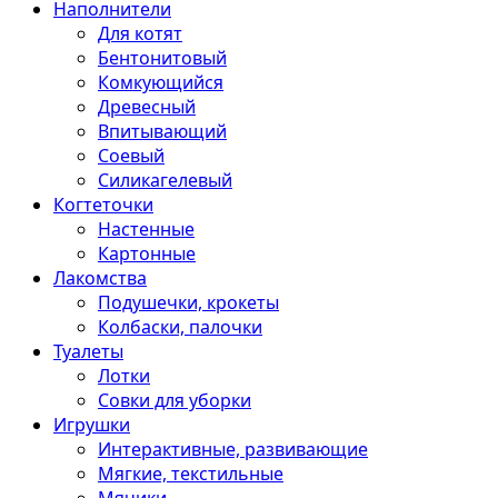
Наполнители
Для котят
Бентонитовый
Комкующийся
Древесный
Впитывающий
Соевый
Силикагелевый
Когтеточки
Настенные
Картонные
Лакомства
Подушечки, крокеты
Колбаски, палочки
Туалеты
Лотки
Совки для уборки
Игрушки
Интерактивные, развивающие
Мягкие, текстильные