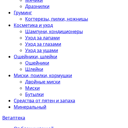
Мячики
Дразнилки
Груминг
Когтерезы, пилки, ножницы
Косметика и уход
Шампуни, кондиционеры
Уход за лапами
Уход за глазами
Уход за ушами
Ошейники, шлейки
Ошейники
Шлейки
Миски, поилки, кормушки
Двойные миски
Миски
Бутылки
Средства от пятен и запаха
Минеральный
Ветаптека