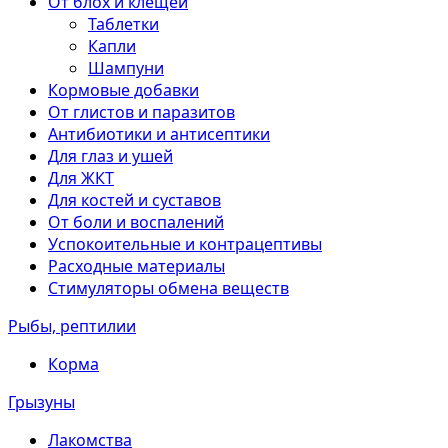
От блох и клещей
Таблетки
Капли
Шампуни
Кормовые добавки
От глистов и паразитов
Антибиотики и антисептики
Для глаз и ушей
Для ЖКТ
Для костей и суставов
От боли и воспалений
Успокоительные и контрацептивы
Расходные материалы
Стимуляторы обмена веществ
Рыбы, рептилии
Корма
Грызуны
Лакомства