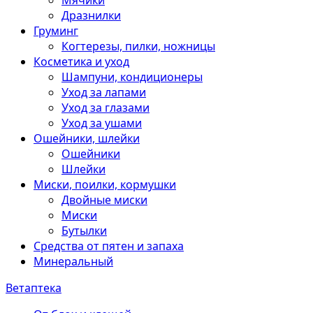
Мячики
Дразнилки
Груминг
Когтерезы, пилки, ножницы
Косметика и уход
Шампуни, кондиционеры
Уход за лапами
Уход за глазами
Уход за ушами
Ошейники, шлейки
Ошейники
Шлейки
Миски, поилки, кормушки
Двойные миски
Миски
Бутылки
Средства от пятен и запаха
Минеральный
Ветаптека