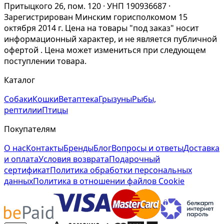
Притыцкого 26, пом. 120 · УНП 190936687 ·
Зарегистрирован Минским горисполкомом 15
октября 2014 г. Цена на товары "под заказ" носит
информационный характер, и не является публичной
офертой . Цена может измениться при следующем
поступлении товара.
Каталог
Собаки
Кошки
Ветаптека
Грызуны
Рыбы,
рептилии
Птицы
Покупателям
О нас
Контакты
Бренды
Блог
Вопросы и ответы
Доставка
и оплата
Условия возврата
Подарочный
сертификат
Политика обработки персональных
данных
Политика в отношении файлов Cookie