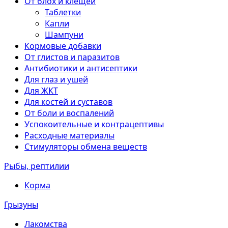
От блох и клещей
Таблетки
Капли
Шампуни
Кормовые добавки
От глистов и паразитов
Антибиотики и антисептики
Для глаз и ушей
Для ЖКТ
Для костей и суставов
От боли и воспалений
Успокоительные и контрацептивы
Расходные материалы
Стимуляторы обмена веществ
Рыбы, рептилии
Корма
Грызуны
Лакомства