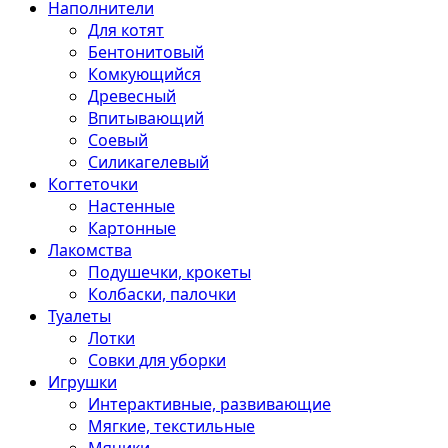
Наполнители
Для котят
Бентонитовый
Комкующийся
Древесный
Впитывающий
Соевый
Силикагелевый
Когтеточки
Настенные
Картонные
Лакомства
Подушечки, крокеты
Колбаски, палочки
Туалеты
Лотки
Совки для уборки
Игрушки
Интерактивные, развивающие
Мягкие, текстильные