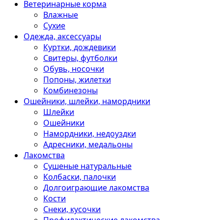
Ветеринарные корма
Влажные
Сухие
Одежда, аксессуары
Куртки, дождевики
Свитеры, футболки
Обувь, носочки
Попоны, жилетки
Комбинезоны
Ошейники, шлейки, намордники
Шлейки
Ошейники
Намордники, недоуздки
Адресники, медальоны
Лакомства
Сушеные натуральные
Колбаски, палочки
Долгоиграющие лакомства
Кости
Снеки, кусочки