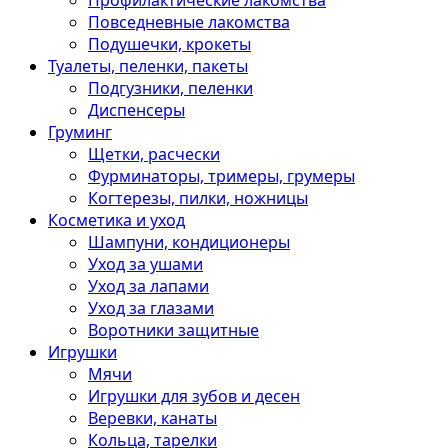
Профилактические лакомства
Повседневные лакомства
Подушечки, крокеты
Туалеты, пеленки, пакеты
Подгузники, пеленки
Диспенсеры
Груминг
Щетки, расчески
Фурминаторы, тримеры, грумеры
Когтерезы, пилки, ножницы
Косметика и уход
Шампуни, кондиционеры
Уход за ушами
Уход за лапами
Уход за глазами
Воротники защитные
Игрушки
Мячи
Игрушки для зубов и десен
Веревки, канаты
Кольца, тарелки