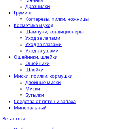
Мячики
Дразнилки
Груминг
Когтерезы, пилки, ножницы
Косметика и уход
Шампуни, кондиционеры
Уход за лапами
Уход за глазами
Уход за ушами
Ошейники, шлейки
Ошейники
Шлейки
Миски, поилки, кормушки
Двойные миски
Миски
Бутылки
Средства от пятен и запаха
Минеральный
Ветаптека