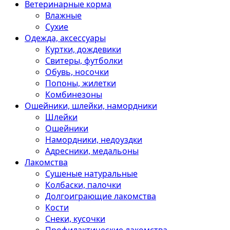
Ветеринарные корма
Влажные
Сухие
Одежда, аксессуары
Куртки, дождевики
Свитеры, футболки
Обувь, носочки
Попоны, жилетки
Комбинезоны
Ошейники, шлейки, намордники
Шлейки
Ошейники
Намордники, недоуздки
Адресники, медальоны
Лакомства
Сушеные натуральные
Колбаски, палочки
Долгоиграющие лакомства
Кости
Снеки, кусочки