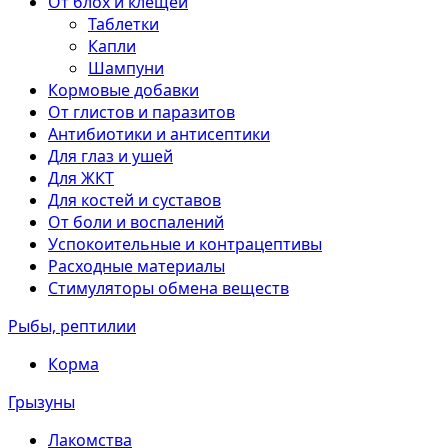
От блох и клещей
Таблетки
Капли
Шампуни
Кормовые добавки
От глистов и паразитов
Антибиотики и антисептики
Для глаз и ушей
Для ЖКТ
Для костей и суставов
От боли и воспалений
Успокоительные и контрацептивы
Расходные материалы
Стимуляторы обмена веществ
Рыбы, рептилии
Корма
Грызуны
Лакомства