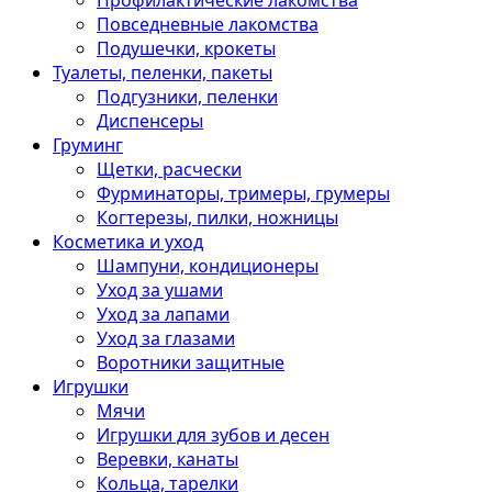
Профилактические лакомства
Повседневные лакомства
Подушечки, крокеты
Туалеты, пеленки, пакеты
Подгузники, пеленки
Диспенсеры
Груминг
Щетки, расчески
Фурминаторы, тримеры, грумеры
Когтерезы, пилки, ножницы
Косметика и уход
Шампуни, кондиционеры
Уход за ушами
Уход за лапами
Уход за глазами
Воротники защитные
Игрушки
Мячи
Игрушки для зубов и десен
Веревки, канаты
Кольца, тарелки