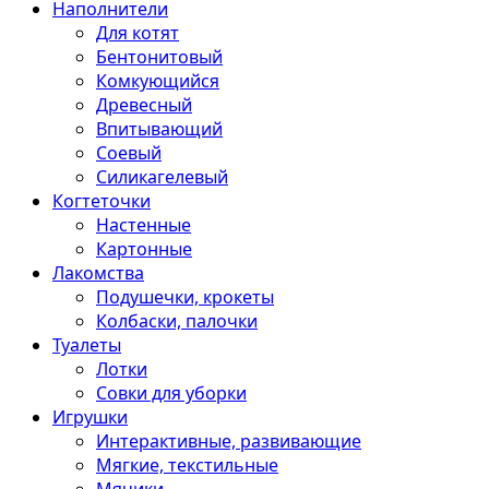
Наполнители
Для котят
Бентонитовый
Комкующийся
Древесный
Впитывающий
Соевый
Силикагелевый
Когтеточки
Настенные
Картонные
Лакомства
Подушечки, крокеты
Колбаски, палочки
Туалеты
Лотки
Совки для уборки
Игрушки
Интерактивные, развивающие
Мягкие, текстильные