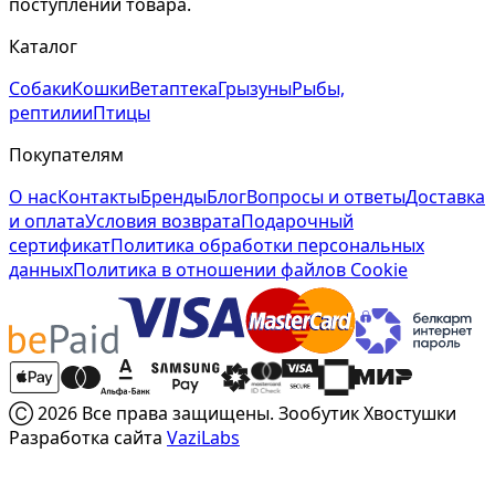
поступлении товара.
Каталог
Собаки
Кошки
Ветаптека
Грызуны
Рыбы,
рептилии
Птицы
Покупателям
О нас
Контакты
Бренды
Блог
Вопросы и ответы
Доставка
и оплата
Условия возврата
Подарочный
сертификат
Политика обработки персональных
данных
Политика в отношении файлов Cookie
Ⓒ 2026 Все права защищены. Зообутик Хвостушки
Разработка сайта
VaziLabs