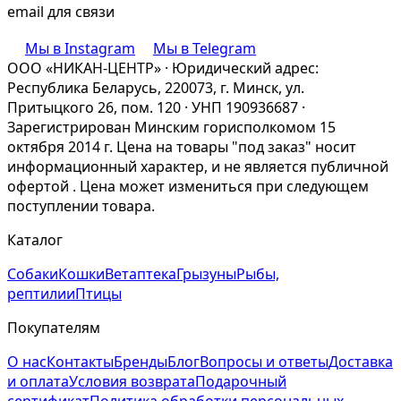
email для связи
Мы в Instagram
Мы в Telegram
ООО «НИКАН-ЦЕНТР» · Юридический адрес:
Республика Беларусь, 220073, г. Минск, ул.
Притыцкого 26, пом. 120 · УНП 190936687 ·
Зарегистрирован Минским горисполкомом 15
октября 2014 г. Цена на товары "под заказ" носит
информационный характер, и не является публичной
офертой . Цена может измениться при следующем
поступлении товара.
Каталог
Собаки
Кошки
Ветаптека
Грызуны
Рыбы,
рептилии
Птицы
Покупателям
О нас
Контакты
Бренды
Блог
Вопросы и ответы
Доставка
и оплата
Условия возврата
Подарочный