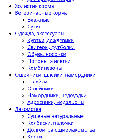
Холистик корма
Ветеринарные корма
Влажные
Сухие
Одежда, аксессуары
Куртки, дождевики
Свитеры, футболки
Обувь, носочки
Попоны, жилетки
Комбинезоны
Ошейники, шлейки, намордники
Шлейки
Ошейники
Намордники, недоуздки
Адресники, медальоны
Лакомства
Сушеные натуральные
Колбаски, палочки
Долгоиграющие лакомства
Кости