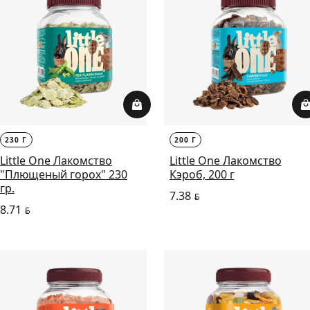
230 Г
200 Г
Little One Лакомство
Little One Лакомство
"Плющеный горох" 230
Кэроб, 200 г
гр.
7.38
BYN
8.71
BYN