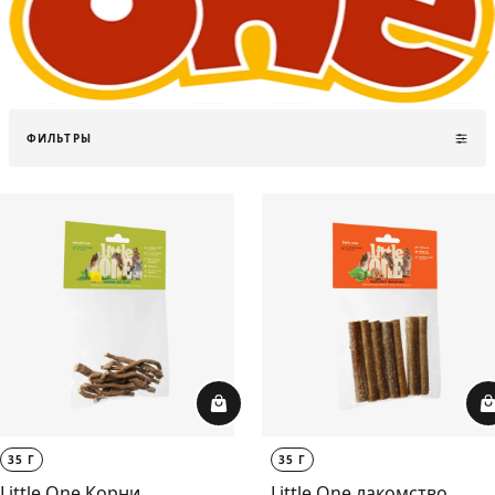
ФИЛЬТРЫ
35 Г
35 Г
Little One Корни
Little One лакомство