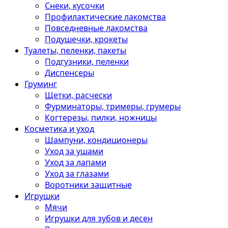
Снеки, кусочки
Профилактические лакомства
Повседневные лакомства
Подушечки, крокеты
Туалеты, пеленки, пакеты
Подгузники, пеленки
Диспенсеры
Груминг
Щетки, расчески
Фурминаторы, тримеры, грумеры
Когтерезы, пилки, ножницы
Косметика и уход
Шампуни, кондиционеры
Уход за ушами
Уход за лапами
Уход за глазами
Воротники защитные
Игрушки
Мячи
Игрушки для зубов и десен