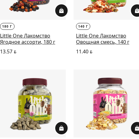
180 Г
140 Г
Little One Лакомство
Little One Лакомство
Ягодное ассорти, 180 г
Овощная смесь, 140 г
13.57
11.40
BYN
BYN