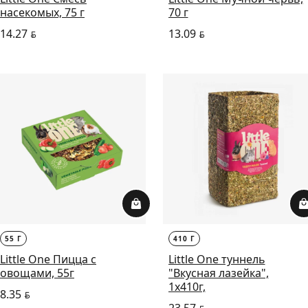
насекомых, 75 г
70 г
14.27
13.09
BYN
BYN
55 Г
410 Г
Little One Пицца с
Little One туннель
овощами, 55г
"Вкусная лазейка",
1x410г,
8.35
BYN