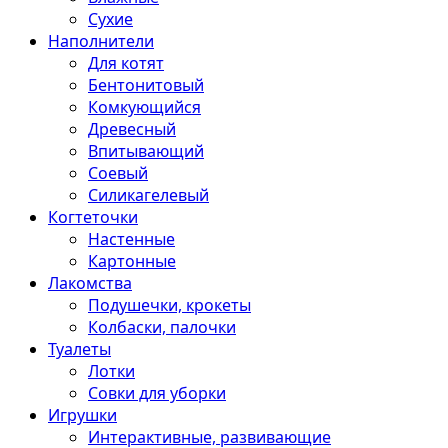
Сухие
Наполнители
Для котят
Бентонитовый
Комкующийся
Древесный
Впитывающий
Соевый
Силикагелевый
Когтеточки
Настенные
Картонные
Лакомства
Подушечки, крокеты
Колбаски, палочки
Туалеты
Лотки
Совки для уборки
Игрушки
Интерактивные, развивающие