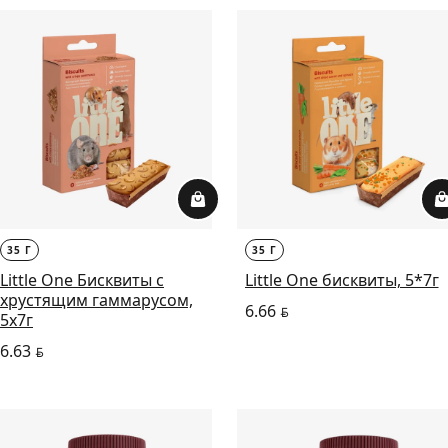
35 Г
35 Г
Little One Бисквиты с
Little One бисквиты, 5*7г
хрустящим гаммарусом,
6.66
BYN
5х7г
6.63
BYN