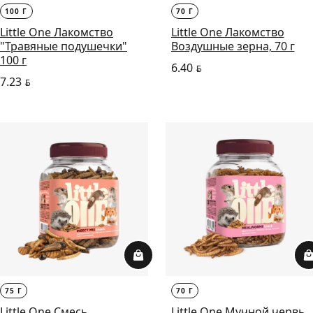
100 Г
70 Г
Little One Лакомство
Little One Лакомство
"Травяные подушечки"
Воздушные зерна, 70 г
100 г
6.40
BYN
7.23
BYN
75 Г
70 Г
Little One Смесь
Little One Мучной червь,