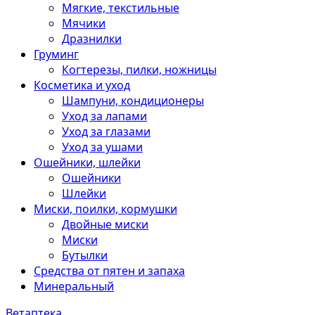
Мягкие, текстильные
Мячики
Дразнилки
Груминг
Когтерезы, пилки, ножницы
Косметика и уход
Шампуни, кондиционеры
Уход за лапами
Уход за глазами
Уход за ушами
Ошейники, шлейки
Ошейники
Шлейки
Миски, поилки, кормушки
Двойные миски
Миски
Бутылки
Средства от пятен и запаха
Минеральный
Ветаптека