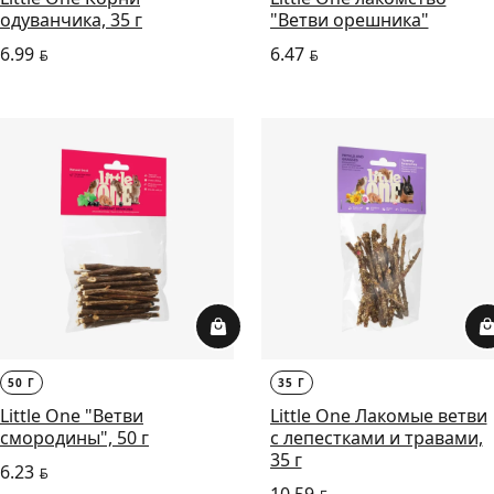
одуванчика, 35 г
"Ветви орешника"
6.99
6.47
BYN
BYN
50 Г
35 Г
Little One "Ветви
Little One Лакомые ветви
смородины", 50 г
с лепестками и травами,
35 г
6.23
BYN